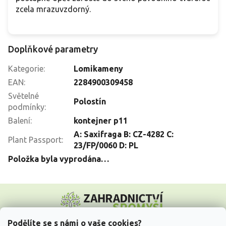
zcela mrazuvzdorný.
Doplňkové parametry
Kategorie
:
Lomikameny
EAN
:
2284900309458
Světelné
Polostín
podmínky
:
Balení
:
kontejner p11
A: Saxifraga B: CZ-4282 C:
Plant Passport
:
23/FP/0060 D: PL
Položka byla vyprodána…
Z
á
p
a
Podělíte se s námi o vaše cookies?