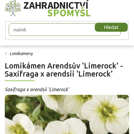
Přejít
na
obsah
Hledat
Lomikameny
Lomikámen Arendsův 'Limerock' -
Saxifraga x arendsii 'Limerock'
Saxifraga x arendsii 'Limerock'