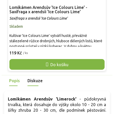
Lomikámen Arendsův 'Ice Colours Lime' -
L
Saxifraga x arendsii 'Ice Colours Lime'
u
Saxifraga x arendsii 'Ice Colours Lime'
S
Skladem
S
Kultivar 'Ice Colours Lime' vytváří husté, převážně
L
stálezelené růžice drobných, hluboce dělených listů, které
l
postupně srůstají v nízký koberec. V dubnu a květnu
z
vyrůstají krátké stvoly s miskovitými květy v limetkově
d
119 Kč
1
/ ks
žlutozeleném tónu, často s světlejším okrajem, a rostlina
l
bývá vyhledávaná časnými opylovači. Vůně se obvykle
d
Do košíku
neprojevuje. V kompozici dobře ladí se skalkovými tařičkami,
k
huseníky, nízkými rozchodníky, mateřídouškami nebo
p
drobnými okrasnými travami a udrží strukturu záhonu i po
b
Popis
Diskuze
odkvětu.
b
Lomikámen Arendsův 'Limerock'
- půdokryvná
trvalka, která dosahuje do výšky okolo 10 - 20 cm a
šířky zhruba 20 - 30 cm, dle podmínek pěstování.