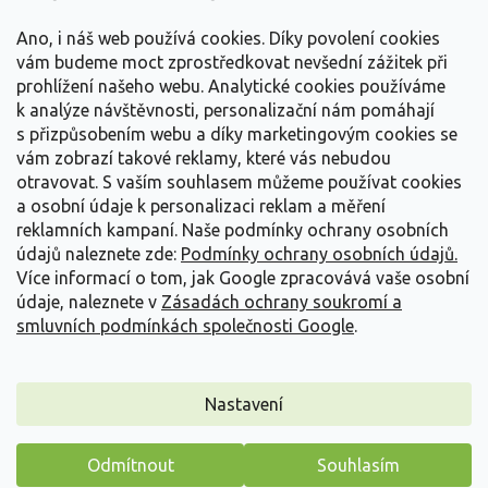
t
Vše o nákupu
í
Ano, i náš web používá cookies. Díky povolení cookies
vám budeme moct zprostředkovat nevšední zážitek při
prohlížení našeho webu. Analytické cookies používáme
Informace pro Vás
k analýze návštěvnosti, personalizační nám pomáhají
s přizpůsobením webu a díky marketingovým cookies se
Kontakujte nás
vám zobrazí takové reklamy, které vás nebudou
otravovat.
S vaším souhlasem můžeme používat cookies
a osobní údaje k personalizaci reklam a měření
reklamních kampaní. Naše podmínky ochrany osobních
údajů naleznete zde:
Podmínky ochrany osobních údajů.
Více informací o tom, jak Google zpracovává vaše osobní
údaje, naleznete v
Zásadách ochrany soukromí a
smluvních podmínkách společnosti Google
.
Vytvořil Shoptet
Nastavení
Copyright 2026
Zahradnictví Spomyšl
. Všechna práva
Odmítnout
Souhlasím
vyhrazena.