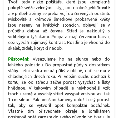
Tvoří tedy nízké polštáře, které jsou kompletně
pokryté svěže zelenými listy, jsou drobné, jehličkovité
a v průběhu zimy se přebarvují do červených odstínů.
Miskovité a krémově limetkově probarvené květy
jsou neseny na krátkých stoncích, objevují se v
průběhu dubna až června. Střed je nažloutlý s
viditelnými tyčinkami. Poupata mají červenou barvu,
což vytváří zajímavý kontrast. Rostlina je vhodná do
skalek, zídek, koryt či nádob.
Pěstování:
V
ysazujeme ho na slunce nebo do
lehkého polostínu. Do
propustné půdy s dostatkem
vláhy. Letní vedra nemá příliš v oblibě, daří se mu v
chladnějších dnech roku. Při větším suchu dochází k
tomu, že od středu začne porost vysychat a listy
hnědnou. V takovém případě je nejvhodnější vzít
trochu země a vyschlý střed vysypat vrstvou asi tak
1 cm silnou. Pak menšími kameny obložit celý porost
tak, aby se vytvořil opět kompaktní bochánek.
Vlastně tím přizvednete okraje a lomikámen
postupně opět zaroste do svého původního tvaru. Je