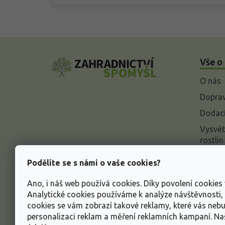
Z
á
Vše o
p
a
O nás
t
í
Doprav
Dodací
Vysvět
rostlin
Odstou
Podělíte se s námi o vaše cookies?
Rekla
Ano, i náš web používá cookies. Díky povolení cookie
Inform
Analytické cookies používáme k analýze návštěvnosti
údajů
cookies se vám zobrazí takové reklamy, které vás neb
Obcho
personalizaci reklam a měření reklamních kampaní. N