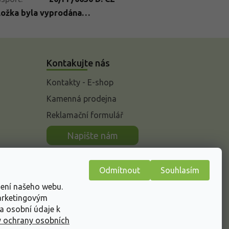
ložka byla vyprodána…
Kontakujte nás
Kontakty - E-shop
Kamenná prodejna
Reklamační formulář
n
Napište nám
Odmítnout
Souhlasím
žení našeho webu.
marketingovým
a osobní údaje k
 ochrany osobních