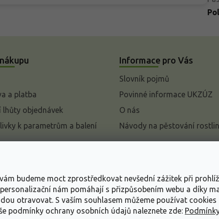
Po
 nákupu
Informace pro Vás
Slovník pojmů
a a platba
Povinné informace UKZÚZ
 lhůty objednávek
O nás
livky k parametrům a balení
Návody na pěstování rostli
pení od kupní smlouvy
mace
s vám budeme moct zprostředkovat nevšední zážitek při prohlí
ace o ochraně osobních
, personalizační nám pomáhají s přizpůsobením webu a díky 
udou otravovat.
S vaším souhlasem můžeme používat cookies 
dní podmínky
aše podmínky ochrany osobních údajů naleznete zde:
Podmínky