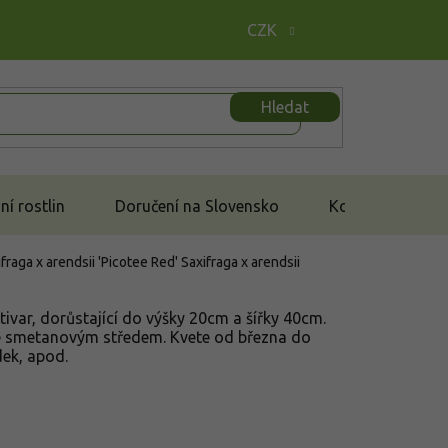
CZK
Hledat
í rostlin
Doručení na Slovensko
Kontakt
raga x arendsii 'Picotee Red'
Saxifraga x arendsii
ltivar, dorůstající do výšky 20cm a šířky 40cm.
se smetanovým středem. Kvete od března do
dek, apod.