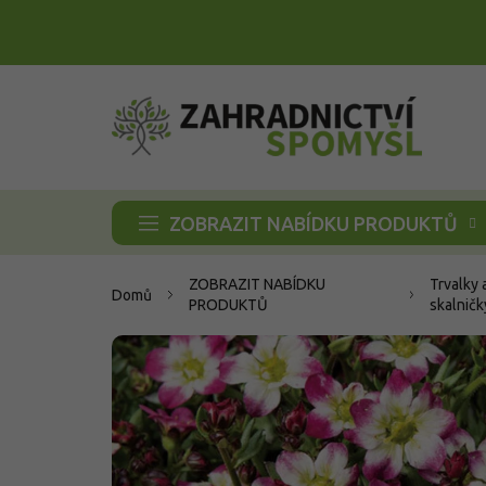
Přejít
na
obsah
ZOBRAZIT NABÍDKU PRODUKTŮ
ZOBRAZIT NABÍDKU
Trvalky 
Domů
PRODUKTŮ
skalničk