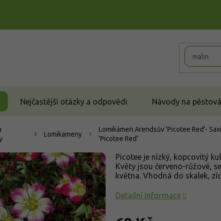
Nejčastější otázky a odpovědi
Návody na pěstován
a
Lomikámen Arendsův 'Picotee Red'- Saxif
Lomikameny
y
'Picotee Red'
Picotee je nízký, kopcovitý ku
Květy jsou červeno-růžové, 
května. Vhodná do skalek, zí
Detailní informace