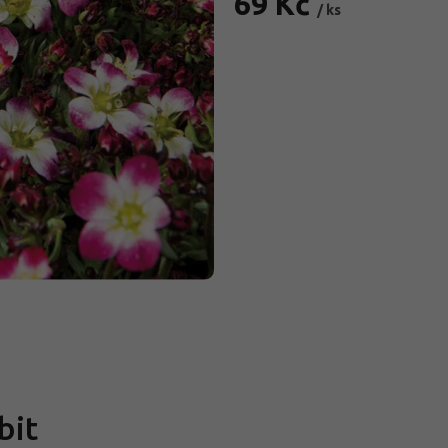
69 Kč
/ ks
Měrná
cena:
bit