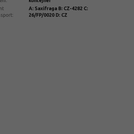
ení
:
kontejner
nt
A: Saxifraga B: CZ-4282 C:
ssport
:
26/FP/0020 D: CZ