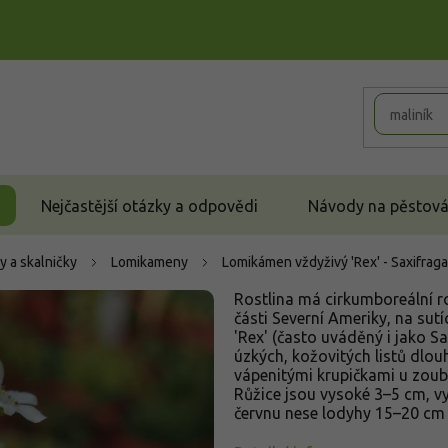
Nejčastější otázky a odpovědi
Návody na pěstován
y a skalničky
Lomikameny
Lomikámen vždyživý 'Rex' - Saxifraga
Rostlina má cirkumboreální r
části Severní Ameriky, na sutí
'Rex' (často uváděný i jako Sax
úzkých, kožovitých listů dlou
vápenitými krupičkami u zoubků
Růžice jsou vysoké 3–5 cm, vy
červnu nese lodyhy 15–20 cm 