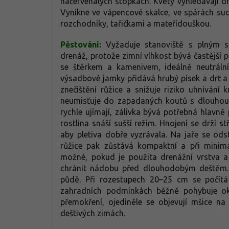
načervenalých stopkách. Květy vyhledávají dr
Vynikne ve vápencové skalce, ve spárách suc
rozchodníky, tařičkami a mateřídouškou.
Pěstování:
Vyžaduje stanoviště s plným 
drenáž, protože zimní vlhkost bývá častější 
se štěrkem a kamenivem, ideálně neutráln
výsadbové jamky přidává hrubý písek a drť a
znečištění růžice a snižuje riziko uhnívání 
neumisťuje do zapadaných koutů s dlouhou
rychle ujímají, zálivka bývá potřebná hlav
rostlina snáší sušší režim. Hnojení se drží 
aby pletiva dobře vyzrávala. Na jaře se odst
růžice pak zůstává kompaktní a při minim
možné, pokud je použita drenážní vrstva a 
chránit nádobu před dlouhodobým deštěm. 
půdě. Při rozestupech 20–25 cm se počítá
zahradních podmínkách běžně pohybuje oko
přemokření, ojediněle se objevují mšice n
deštivých zimách.