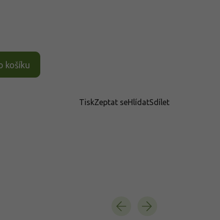
o košíku
Tisk
Zeptat se
Hlídat
Sdílet