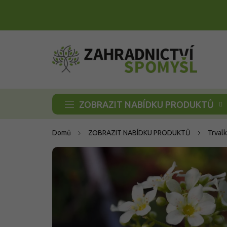
Přejít
na
obsah
ZOBRAZIT NABÍDKU PRODUKTŮ
Domů
ZOBRAZIT NABÍDKU PRODUKTŮ
Trvalk