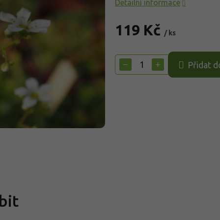
Detailní informace
119 Kč
/ ks
Měrná
cena:
−
+
Přidat d
bit