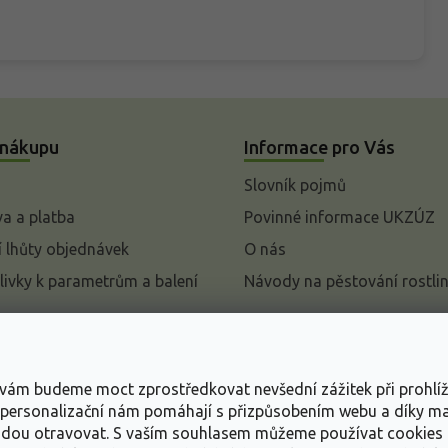
 nákupu
Informace pro Vás
Slovník pojmů
a a platba
Povinné informace UKZÚZ
 lhůty objednávek
O nás
livky k parametrům a balení
Návody na pěstování rostli
pení od kupní smlouvy
mace
s vám budeme moct zprostředkovat nevšední zážitek při prohlí
ace o ochraně osobních
, personalizační nám pomáhají s přizpůsobením webu a díky 
udou otravovat.
S vaším souhlasem můžeme používat cookies 