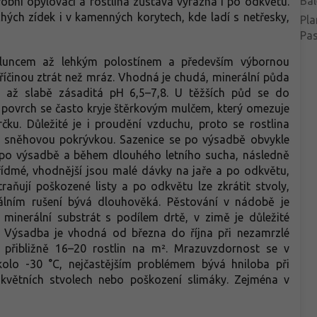
Bal
obní opylovači a rostlina zůstává výrazná i po odkvětu.
hých zídek i v kamenných korytech, kde ladí s netřesky,
Pla
Pa
sluncem až lehkým polostínem a především výbornou
příčinou ztrát než mráz. Vhodná je chudá, minerální půda
í až slabě zásaditá pH 6,5–7,8. U těžších půd se do
 povrch se často kryje štěrkovým mulčem, který omezuje
krčku. Důležité je i proudění vzduchu, proto se rostlina
 sněhovou pokrývkou. Sazenice se po výsadbě obvykle
ně po výsadbě a během dlouhého letního sucha, následně
střídmé, vhodnější jsou malé dávky na jaře a po odkvětu,
raňují poškozené listy a po odkvětu lze zkrátit stvoly,
álním rušení bývá dlouhověká. Pěstování v nádobě je
minerální substrát s podílem drtě, v zimě je důležité
Výsadba je vhodná od března do října při nezamrzlé
 přibližně 16–20 rostlin na m². Mrazuvzdornost se v
lo -30 °C, nejčastějším problémem bývá hniloba při
a květních stvolech nebo poškození slimáky. Zejména v