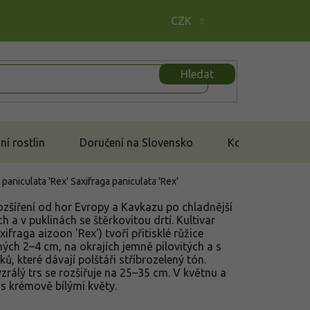
CZK
Hledat
í rostlin
Doručení na Slovensko
Kontakt
 paniculata 'Rex'
Saxifraga paniculata 'Rex'
ozšíření od hor Evropy a Kavkazu po chladnější
ch a v puklinách se štěrkovitou drtí. Kultivar
ifraga aizoon 'Rex') tvoří přitisklé růžice
hých 2–4 cm, na okrajích jemně pilovitých a s
, které dávají polštáři stříbrozelený tón.
zrálý trs se rozšiřuje na 25–35 cm. V květnu a
s krémově bílými květy.