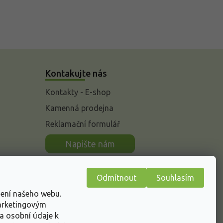
Kontakujte nás
Kontakty - E-shop
Kamenná prodejna
Reklamační formulář
n
Napište nám
Odmítnout
Souhlasím
žení našeho webu.
marketingovým
a osobní údaje k