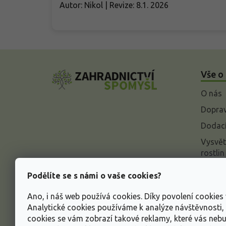
Autor: Nikol | Revize: 8.1. 2026
Z
á
Vše o
p
a
O nás
t
í
Doprav
Dodací
Vysvět
rostlin
Odstou
Podělíte se s námi o vaše cookies?
Rekla
Ano, i náš web používá cookies. Díky povolení cookie
Inform
Analytické cookies používáme k analýze návštěvnosti
údajů
cookies se vám zobrazí takové reklamy, které vás neb