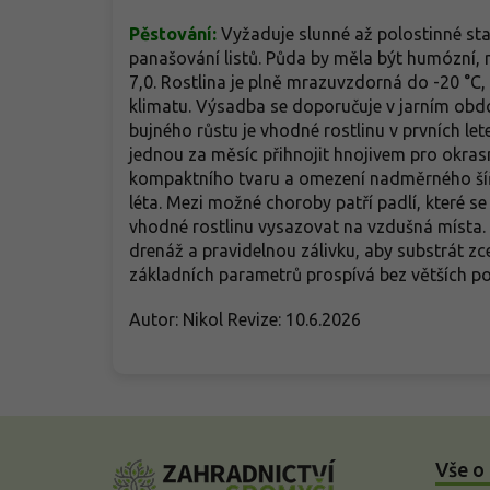
Pěstování:
Vyžaduje slunné až polostinné sta
panašování listů. Půda by měla být humózní, 
7,0. Rostlina je plně mrazuvzdorná do -20 °C,
klimatu. Výsadba se doporučuje v jarním obdo
bujného růstu je vhodné rostlinu v prvních le
jednou za měsíc přihnojit hnojivem pro okrasn
kompaktního tvaru a omezení nadměrného šíř
léta. Mezi možné choroby patří padlí, které se
vhodné rostlinu vysazovat na vzdušná místa. 
drenáž a pravidelnou zálivku, aby substrát zce
základních parametrů prospívá bez větších po
Autor: Nikol Revize: 10.6.2026
Z
á
Vše o
p