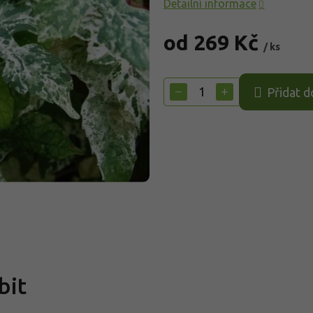
Detailní informace
od
269 Kč
/ ks
Měrná
cena:
−
+
Přidat d
bit