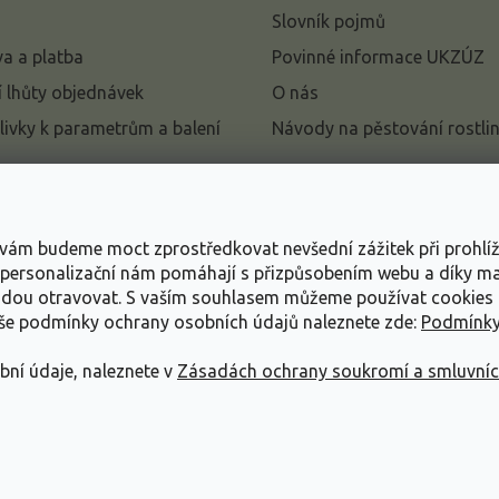
Slovník pojmů
a a platba
Povinné informace UKZÚZ
 lhůty objednávek
O nás
livky k parametrům a balení
Návody na pěstování rostli
pení od kupní smlouvy
mace
s vám budeme moct zprostředkovat nevšední zážitek při prohlí
ace o ochraně osobních
, personalizační nám pomáhají s přizpůsobením webu a díky 
udou otravovat.
S vaším souhlasem můžeme používat cookies 
dní podmínky
aše podmínky ochrany osobních údajů naleznete zde:
Podmínky
bní údaje, naleznete v
Zásadách ochrany soukromí a smluvní