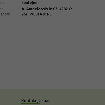
ení
:
kontejner
nt
A: Ampelopsis B: CZ-4282 C:
ssport
:
25/FP/0014 D: PL
Kontakujte nás