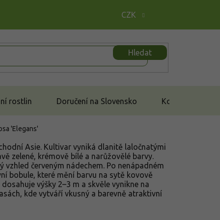
CZK
Hledat
í rostlin
Doručení na Slovensko
Kontakt
sa 'Elegans'
odní Asie. Kultivar vyniká dlanitě laločnatými
avě zelené, krémově bílé a narůžovělé barvy.
ový vzhled červeným nádechem. Po nenápadném
vní bobule, které mění barvu na sytě kovově
 dosahuje výšky 2–3 m a skvěle vynikne na
rasách, kde vytváří vkusný a barevně atraktivní