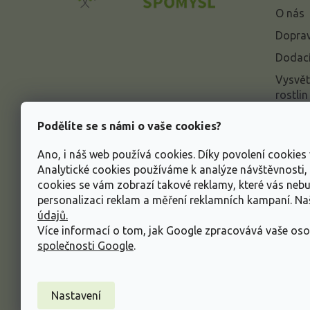
a
O nás
t
í
Doprav
Dodací
Vysvět
rostlin
Odstou
Podělíte se s námi o vaše cookies?
Rekla
Ano, i náš web používá cookies. Díky povolení cookie
Inform
Analytické cookies používáme k analýze návštěvnosti
údajů
cookies se vám zobrazí takové reklamy, které vás neb
Obcho
personalizaci reklam a měření reklamních kampaní. N
údajů.
Více informací o tom, jak Google zpracovává vaše oso
společnosti Google
.
Nastavení