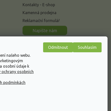
Kontakty - E-shop
Kamenná prodejna
Reklamační formulář
n
Napište nám
Odmítnout
Souhlasím
žení našeho webu.
marketingovým
a osobní údaje k
 ochrany osobních
ch podmínkách