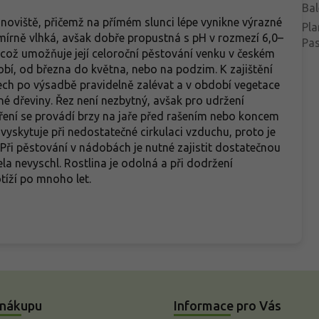
Bal
noviště, přičemž na přímém slunci lépe vynikne výrazné
Pla
mírně vlhká, avšak dobře propustná s pH v rozmezí 6,0–
Pa
 což umožňuje její celoroční pěstování venku v českém
bí, od března do května, nebo na podzim. K zajištění
tech po výsadbě pravidelně zalévat a v období vegetace
é dřeviny. Řez není nezbytný, avšak pro udržení
ení se provádí brzy na jaře před rašením nebo koncem
 vyskytuje při nedostatečné cirkulaci vzduchu, proto je
Při pěstování v nádobách je nutné zajistit dostatečnou
la nevyschl. Rostlina je odolná a při dodržení
tíží po mnoho let.
 nákupu
Informace pro Vás