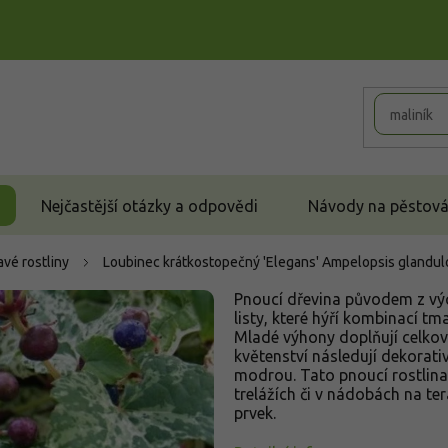
Nejčastější otázky a odpovědi
Návody na pěstován
vé rostliny
Loubinec krátkostopečný 'Elegans'
Ampelopsis glandulo
Pnoucí dřevina původem z vých
listy, které hýří kombinací tm
Mladé výhony doplňují celk
květenství následují dekorati
modrou. Tato pnoucí rostlina
trelážích či v nádobách na te
prvek.