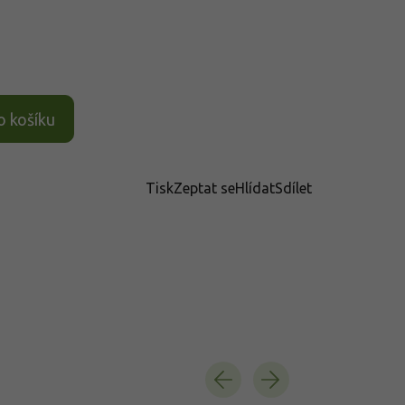
o košíku
Tisk
Zeptat se
Hlídat
Sdílet