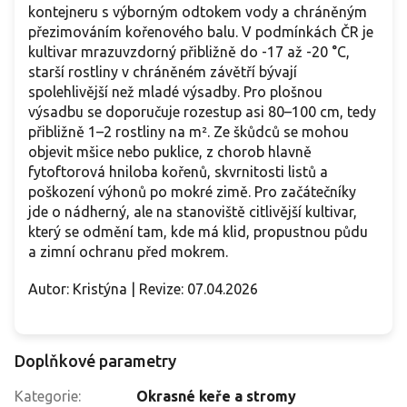
kontejneru s výborným odtokem vody a chráněným
přezimováním kořenového balu. V podmínkách ČR je
kultivar mrazuvzdorný přibližně do -17 až -20 °C,
starší rostliny v chráněném závětří bývají
spolehlivější než mladé výsadby. Pro plošnou
výsadbu se doporučuje rozestup asi 80–100 cm, tedy
přibližně 1–2 rostliny na m². Ze škůdců se mohou
objevit mšice nebo puklice, z chorob hlavně
fytoftorová hniloba kořenů, skvrnitosti listů a
poškození výhonů po mokré zimě. Pro začátečníky
jde o nádherný, ale na stanoviště citlivější kultivar,
který se odmění tam, kde má klid, propustnou půdu
a zimní ochranu před mokrem.
Autor: Kristýna | Revize: 07.04.2026
Doplňkové parametry
Kategorie
:
Okrasné keře a stromy