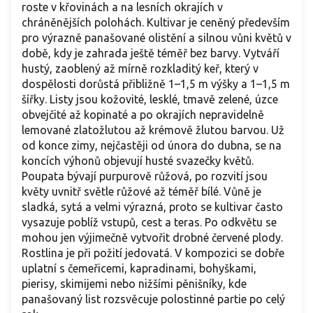
roste v křovinách a na lesních okrajích v
chráněnějších polohách. Kultivar je ceněný především
pro výrazně panašované olistění a silnou vůni květů v
době, kdy je zahrada ještě téměř bez barvy. Vytváří
hustý, zaoblený až mírně rozkladitý keř, který v
dospělosti dorůstá přibližně 1–1,5 m výšky a 1–1,5 m
šířky. Listy jsou kožovité, lesklé, tmavě zelené, úzce
obvejčité až kopinaté a po okrajích nepravidelně
lemované zlatožlutou až krémově žlutou barvou. Už
od konce zimy, nejčastěji od února do dubna, se na
koncích výhonů objevují husté svazečky květů.
Poupata bývají purpurově růžová, po rozvití jsou
květy uvnitř světle růžové až téměř bílé. Vůně je
sladká, sytá a velmi výrazná, proto se kultivar často
vysazuje poblíž vstupů, cest a teras. Po odkvětu se
mohou jen výjimečně vytvořit drobné červené plody.
Rostlina je při požití jedovatá. V kompozici se dobře
uplatní s čemeřicemi, kapradinami, bohyškami,
pierisy, skimijemi nebo nižšími pěnišníky, kde
panašovaný list rozsvěcuje polostinné partie po celý