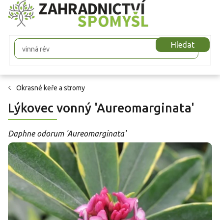
Přejít
na
obsah
Hledat
Okrasné keře a stromy
Lýkovec vonný 'Aureomarginata'
Daphne odorum 'Aureomarginata'