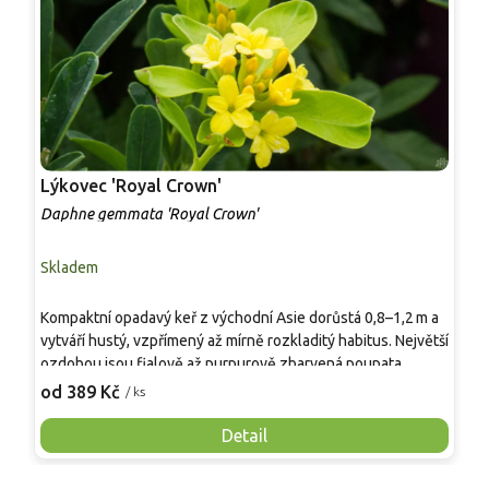
Lýkovec 'Royal Crown'
L
Daphne gemmata 'Royal Crown'
D
Skladem
S
Kompaktní opadavý keř z východní Asie dorůstá 0,8–1,2 m a
P
vytváří hustý, vzpřímený až mírně rozkladitý habitus. Největší
c
ozdobou jsou fialově až purpurově zbarvená poupata
k
přecházející ve vonné jemně žlutozelené květy, kvetoucí
h
od 389 Kč
o
/ ks
velmi brzy na jaře před rašením listů. Po odkvětu se objevují
k
úzce kopinaté listy, na podzim žloutnou. Plodem je drobná
n
Detail
peckovice. Mrazuvzdorný do −20 °C, vhodný jako jarní
K
solitéra či přední člen keřových skupin.
o