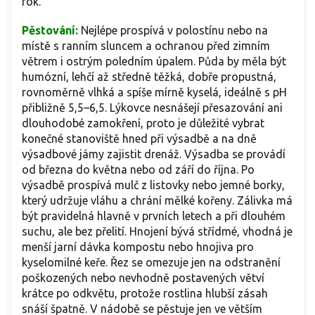
rok.
Pěstování:
Nejlépe prospívá v polostínu nebo na
místě s ranním sluncem a ochranou před zimním
větrem i ostrým poledním úpalem. Půda by měla být
humózní, lehčí až středně těžká, dobře propustná,
rovnoměrně vlhká a spíše mírně kyselá, ideálně s pH
přibližně 5,5–6,5. Lýkovce nesnášejí přesazování ani
dlouhodobé zamokření, proto je důležité vybrat
konečné stanoviště hned při výsadbě a na dně
výsadbové jámy zajistit drenáž. Výsadba se provádí
od března do května nebo od září do října. Po
výsadbě prospívá mulč z listovky nebo jemné borky,
který udržuje vláhu a chrání mělké kořeny. Zálivka má
být pravidelná hlavně v prvních letech a při dlouhém
suchu, ale bez přelití. Hnojení bývá střídmé, vhodná je
menší jarní dávka kompostu nebo hnojiva pro
kyselomilné keře. Řez se omezuje jen na odstranění
poškozených nebo nevhodně postavených větví
krátce po odkvětu, protože rostlina hlubší zásah
snáší špatně. V nádobě se pěstuje jen ve větším