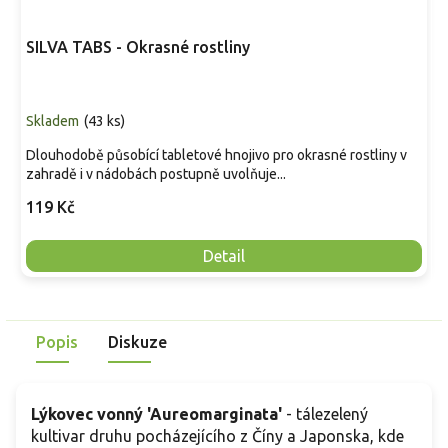
SILVA TABS - Okrasné rostliny
Skladem
(
43 ks
)
Dlouhodobě působící tabletové hnojivo pro okrasné rostliny v
zahradě i v nádobách postupně uvolňuje...
119 Kč
Detail
Popis
Diskuze
Lýkovec vonný 'Aureomarginata'
- tálezelený
kultivar druhu pocházejícího z Číny a Japonska, kde