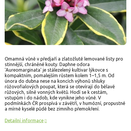
Omamná vůně v předjaří a zlatožlutě lemované listy pro
stinnější, chráněné kouty. Daphne odora
'Aureomarginata' je stálezelený kultivar lýkovce s
kompaktním, pomalejším růstem kolem 1–1,5 m. Od
února do dubna nese na koncích výhonů shluky
růžovofialových poupat, která se otevírají do bělavě
růžových, silně vonných květů. Hodí se k cestám,
vstupům i do nádob, kde vynikne jeho vůně. V
podmínkách ČR prospívá v závětří, v humózní, propustné
a mírně kyselé půdě bez zimního přemokření.
Detailní informace