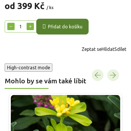
od
399 Kč
/ ks
Měrná
cena:
−
+
Přidat do košíku
Zeptat se
Hlídat
Sdílet
High-contrast mode
Mohlo by se vám také líbit