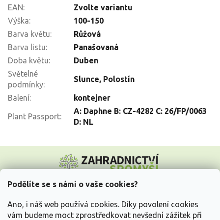
EAN
:
Zvolte variantu
Výška
:
100-150
Barva květu
:
Růžová
Barva listu
:
Panašovaná
Doba květu
:
Duben
Světelné
Slunce
,
Polostín
podmínky
:
Balení
:
kontejner
A: Daphne B: CZ-4282 C: 26/FP/0063
Plant Passport
:
D: NL
Z
á
p
a
Podělíte se s námi o vaše cookies?
t
Vše o nákupu
í
Ano, i náš web používá cookies. Díky povolení cookies
vám budeme moct zprostředkovat nevšední zážitek při