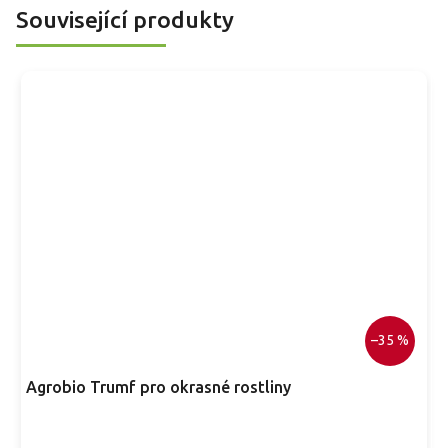
r
Související produkty
–35 %
Agrobio Trumf pro okrasné rostliny