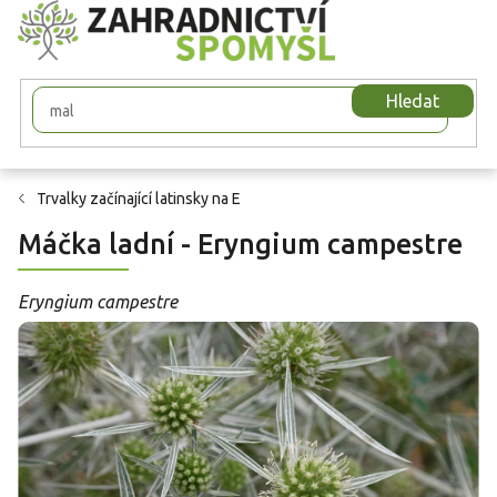
Přejít
na
obsah
Hledat
Trvalky začínající latinsky na E
Máčka ladní - Eryngium campestre
Eryngium campestre