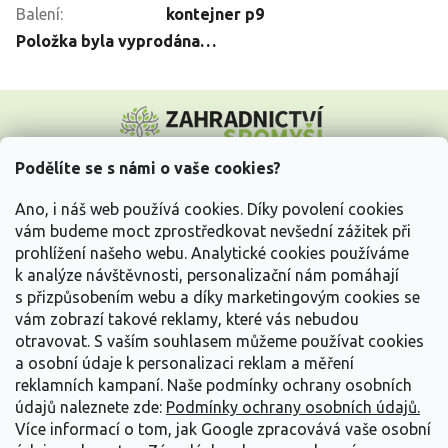
Balení
:
kontejner p9
Položka byla vyprodána…
Z
á
p
a
Podělíte se s námi o vaše cookies?
t
Vše o nákupu
í
Ano, i náš web používá cookies. Díky povolení cookies
vám budeme moct zprostředkovat nevšední zážitek při
prohlížení našeho webu. Analytické cookies používáme
Informace pro Vás
k analýze návštěvnosti, personalizační nám pomáhají
s přizpůsobením webu a díky marketingovým cookies se
Kontakujte nás
vám zobrazí takové reklamy, které vás nebudou
otravovat.
S vaším souhlasem můžeme používat cookies
a osobní údaje k personalizaci reklam a měření
reklamních kampaní. Naše podmínky ochrany osobních
údajů naleznete zde:
Podmínky ochrany osobních údajů.
Více informací o tom, jak Google zpracovává vaše osobní