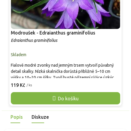
Modroušek - Edraianthus graminifolius
P
Edraianthus graminifolius
E
Skladem
S
Fialově modré zvonky nad jemným trsem vytvoří půvabný
V
detail skalky. Nízká skalnička dorůstá přibližně 5–10 cm
z
výšky a 10–20 cm šířky. Tvoří husté přízemní růžice úzkých,
š
trávovitých zelených listů, nad nimiž se v červnu a červenci
h
119 Kč
9
/ ks
objevují nahloučené zvonkovité květy. Díky drobnému
l
měřítku vynikne v kamenných spárách, korytech, vyvýšených
k
Do košíku
záhonech i mezi nízkými alpínkami. Modrofialová barva
n
krásně kontrastuje se světlým kamenem, štěrkem a
s
stříbrolistými trvalkami.
Popis
Diskuze