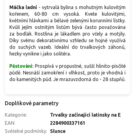
Máčka ladní
- vytrvalá bylina s mohutným kulovitým
kořenem, 60-80 cm vysoká. Kvete kulovitými,
květními hlávkami a bělavě zelenými korunními lístky.
Kvůli jejím ostnitým listům bývá často považována
za bodlák. Rostlina je lákadlem pro včely a motýly.
Díky svému dekorativnímu vzhledu se hojně využívá
do suchých vazeb. Ideální do trvalkových záhonů,
hezky vynikne i jako solitéra.
Pěstování:
Prospívá v propustné, sušší hlinito-písčité
půdě. Nesnáší zamokření i vlhkost, proto je vhodná i
do kamenitých půd.
Je mrazuvzdorná do - 28 stupňů.
Doplňkové parametry
Kategorie
:
Trvalky začínající latinsky na E
EAN
:
2284900337161
Světelné podmínky
:
Slunce