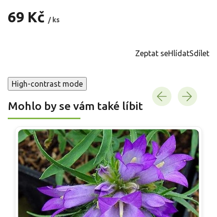
69 Kč
/ ks
Měrná
cena:
Zeptat se
Hlídat
Sdílet
High-contrast mode
Mohlo by se vám také líbit