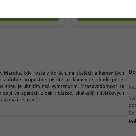
ovitých zelených listů, nad
velké zelenožluté okolíky a po
ž se v červnu a červenci objevují
odkvětu zůstává dekorativní ú
Do košíku
Do košíku
oučené zvonkovité květy. Díky
olistěním, které se na podzim b
nému měřítku vynikne v
do žluta až oranžova. Oproti ni
nných spárách, korytech,
pryšcům do sucha vyžaduje svěž
šených záhonech i mezi
vlhkou půdu. Nejlépe prospívá 
ými alpínkami. Modrofialová
slunci až v polostínu v živné z
a krásně kontrastuje se světlým
s pH přibližně 6,5–7,8. Mléčná 
nem, štěrkem a stříbrolistými
je dráždivá.
lkami.
Do
y, Maroka, kde roste v horách, na skalách a kamenitých
je v dobře propustné, písčité až kamenité, chudé půdě.
s zimu je uhnitím než vymrznutím. Mrazuvzdornost se
Kat
 se jí ve spárách zídek i dlažeb, skalkách i štěrkových
Svě
anžmá i k sušení.
po
Bal
Po