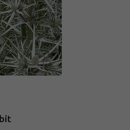
Měrná
cena:
bit