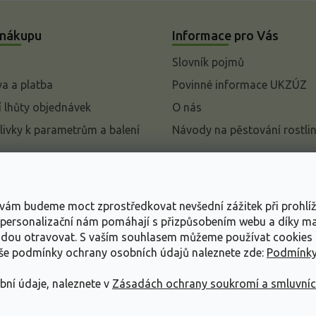
 nákupu
Informace pro Vás
Slovník pojmů
a a platba
Povinné informace UKZÚZ
 lhůty objednávek
O nás
livky k parametrům a balení
Návody na pěstování rostli
pení od kupní smlouvy
mace
s vám budeme moct zprostředkovat nevšední zážitek při prohlí
ace o ochraně osobních
, personalizační nám pomáhají s přizpůsobením webu a díky 
udou otravovat.
S vaším souhlasem můžeme používat cookies 
dní podmínky
aše podmínky ochrany osobních údajů naleznete zde:
Podmínky
bní údaje, naleznete v
Zásadách ochrany soukromí a smluvní