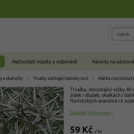
Nejčastější otázky a odpovědi
Návody na pěstován
y a skalničky
Trvalky začínající latinsky na E
Máčka různolistá
E
Trvalka, dorůstající výšky 40 c
zídek i dlažeb, skalkách i št
floristických aranžmá i k suše
Detailní informace
59 Kč
/ ks