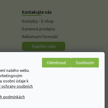
Kontakujte nás
Kontakty - E-shop
Kamenná prodejna
Reklamační formulář
n
Napište nám
Odmítnout
Souhlasím
žení našeho webu.
marketingovým
a osobní údaje k
 ochrany osobních
ch podmínkách