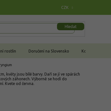
CZK
Hledat
í rostlin
Doručení na Slovensko
Kontakt
ryngium
m, květy jsou bílé barvy. Daří se jí ve spárách
ěrkových záhonech. Výborně se hodí do
ní. Kvete od června.