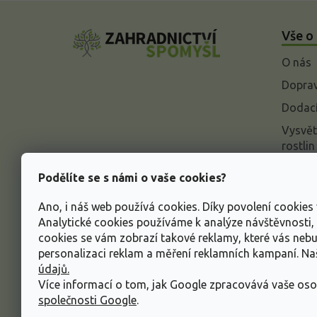
Z
á
Vše o
p
a
O nás
t
í
Doprav
Dodací
Vysvět
rostlin
Odstou
Podělíte se s námi o vaše cookies?
Rekla
Ano, i náš web používá cookies. Díky povolení cookie
Inform
Analytické cookies používáme k analýze návštěvnosti
údajů
cookies se vám zobrazí takové reklamy, které vás neb
Obcho
personalizaci reklam a měření reklamních kampaní. N
údajů.
Více informací o tom, jak Google zpracovává vaše oso
společnosti Google
.