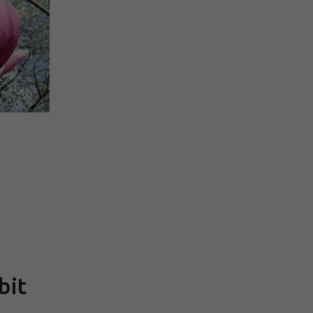
Měrná
cena:
bit