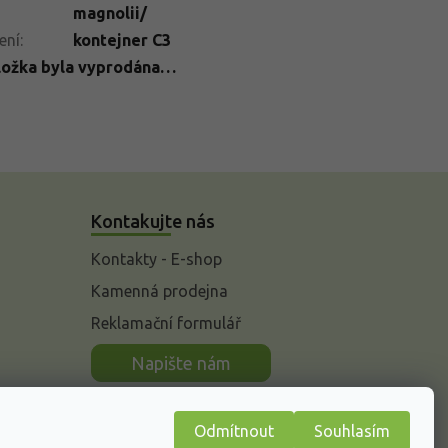
magnolii/
ení
:
kontejner C3
ložka byla vyprodána…
Kontakujte nás
Kontakty - E-shop
Kamenná prodejna
Reklamační formulář
n
Napište nám
Odmítnout
Souhlasím