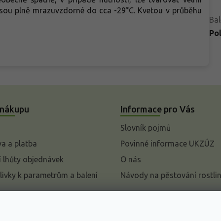
 jsou plně mrazuvzdorné do cca -29°C. Kvetou v průběhu
Bal
Po
 nákupu
Informace pro Vás
Slovník pojmů
a a platba
Povinné informace UKZÚZ
 lhůty objednávek
O nás
livky k parametrům a balení
Návody na pěstování rostli
pení od kupní smlouvy
mace