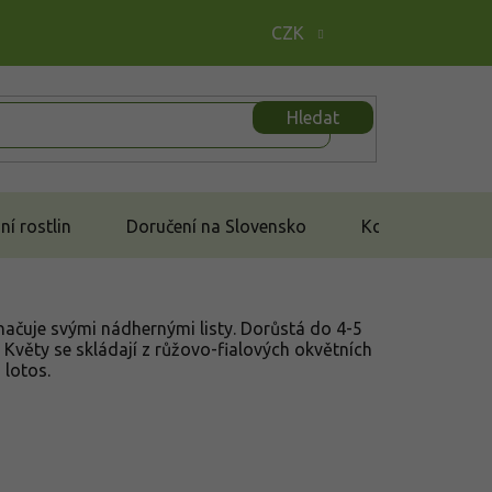
CZK
Hledat
í rostlin
Doručení na Slovensko
Kontakt
značuje svými nádhernými listy. Dorůstá do 4-5
. Květy se skládají z růžovo-fialových okvětních
 lotos.