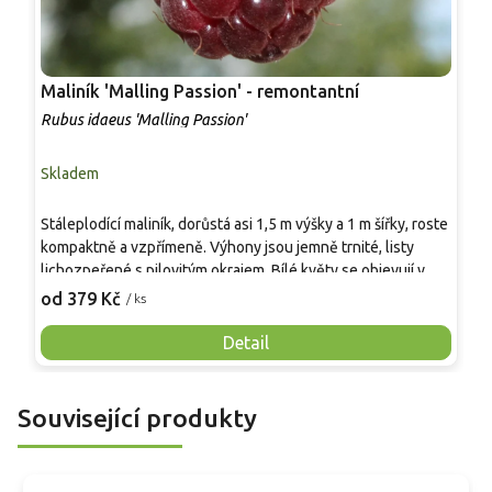
Maliník 'Malling Passion' - remontantní
M
Rubus idaeus 'Malling Passion'
R
Skladem
S
S
Stáleplodící maliník, dorůstá asi 1,5 m výšky a 1 m šířky, roste
1
kompaktně a vzpřímeně. Výhony jsou jemně trnité, listy
s
lichozpeřené s pilovitým okrajem. Bílé květy se objevují v
v
3
květnu až červnu. Plody jsou velké, kulovité až lehce
od 379 Kč
/ ks
č
kuželovité, tmavě červenofialové, šťavnaté a aromatické s
m
jemným kořenitým tónem. Zrají od června do září, vhodné k
Detail
z
přímé konzumaci i ke zpracování.
Související produkty