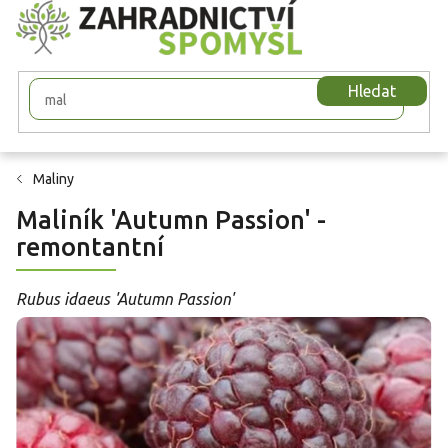
Přejít
na
obsah
Hledat
Maliny
Maliník 'Autumn Passion' -
remontantní
Rubus idaeus 'Autumn Passion'