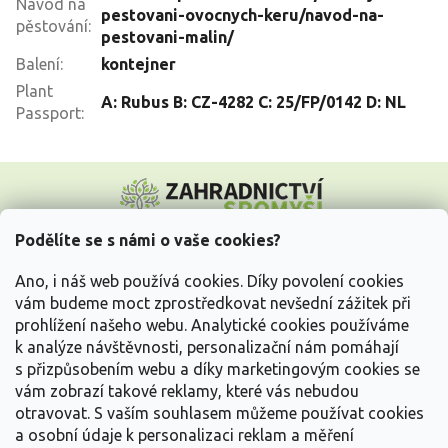
Návod na
pestovani-ovocnych-keru/navod-na-
pěstování
:
pestovani-malin/
Balení
:
kontejner
Plant
A: Rubus B: CZ-4282 C: 25/FP/0142 D: NL
Passport
:
Z
á
p
a
Podělíte se s námi o vaše cookies?
t
Vše o nákupu
í
Ano, i náš web používá cookies. Díky povolení cookies
vám budeme moct zprostředkovat nevšední zážitek při
prohlížení našeho webu. Analytické cookies používáme
Informace pro Vás
k analýze návštěvnosti, personalizační nám pomáhají
s přizpůsobením webu a díky marketingovým cookies se
Kontakujte nás
vám zobrazí takové reklamy, které vás nebudou
otravovat.
S vaším souhlasem můžeme používat cookies
a osobní údaje k personalizaci reklam a měření