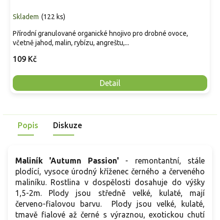
Skladem
(
122 ks
)
Přírodní granulované organické hnojivo pro drobné ovoce,
včetně jahod, malin, rybízu, angreštu,...
109 Kč
Detail
Popis
Diskuze
Maliník 'Autumn Passion'
-
remontantní, stále
plodící, vysoce úrodný kříženec černého a červeného
maliníku. Rostlina v dospělosti dosahuje do výšky
1,5-2m. Plody jsou středně velké, kulaté, mají
červeno-fialovou barvu.
Plody jsou v
elké,
kulaté,
tmavě
fialové
až
černé
s
výraznou,
exotickou
chutí