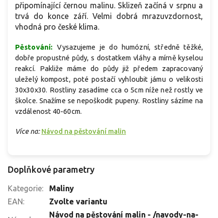
připomínající
černou
malinu.
Sklizeň začíná v srpnu a
trvá do konce září. Velmi dobrá mrazuvzdornost,
vhodná pro české klima.
Pěstování:
Vysazujeme je do humózní, středně těžké,
dobře propustné půdy, s dostatkem vláhy a mírně kyselou
reakcí. Pakliže máme do půdy již předem zapracovaný
uleželý kompost, poté postačí vyhloubit jámu o velikosti
30x30x30. Rostliny zasadíme cca o 5cm níže než rostly ve
školce. Snažíme se nepoškodit pupeny. Rostliny sázíme na
vzdálenost 40-60cm.
Více na:
Návod na pěstování malin
Doplňkové parametry
Kategorie
:
Maliny
EAN
:
Zvolte variantu
Návod na pěstování malin - /navody-na-