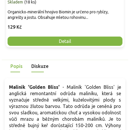
Skladem
(
18 ks
)
Organicko‑minerální hnojivo Biomin je určeno pro rybízy,
angrešty a jostu. Obsahuje mletou rohovinu...
129 Kč
Detail
Popis
Diskuze
Maliník 'Golden Bliss'
-
Maliník
'
Golden
Bliss'
je
anglická
remontantní
odrůda
maliníku
,
která
se
vyznačuje
středně
velkými,
kuželovitými
plody
s
výraznou
žlutou
barvou.
Tato
odrůda
je
ceněná
pro
svou
sladkou,
aromatickou
chuť
a
vysokou
odolnost
vůči
mrazu
a
běžným
chorobám
maliníků. Je to
středně bujný keř dorůstající 150-200 cm. Výhony