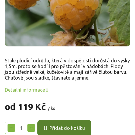
Stále plodící odrůda, která v dospělosti dorůstá do výšky
1,5m, proto se hodí i pro pěstování v nádobách. Plody
jsou středně velké, kuželovité a mají zářivě žlutou barvu.
Chuťově jsou sladké, šťavnaté a jemné.
Detailní informace
od
119 Kč
/ ks
Měrná
cena:
−
+
Přidat do košíku