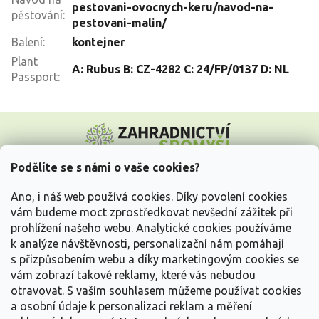
pestovani-ovocnych-keru/navod-na-
pěstování
:
pestovani-malin/
Balení
:
kontejner
Plant
A: Rubus B: CZ-4282 C: 24/FP/0137 D: NL
Passport
:
Z
á
p
a
Podělíte se s námi o vaše cookies?
t
Vše o nákupu
í
Ano, i náš web používá cookies. Díky povolení cookies
vám budeme moct zprostředkovat nevšední zážitek při
prohlížení našeho webu. Analytické cookies používáme
Informace pro Vás
k analýze návštěvnosti, personalizační nám pomáhají
s přizpůsobením webu a díky marketingovým cookies se
Kontakujte nás
vám zobrazí takové reklamy, které vás nebudou
otravovat.
S vaším souhlasem můžeme používat cookies
a osobní údaje k personalizaci reklam a měření