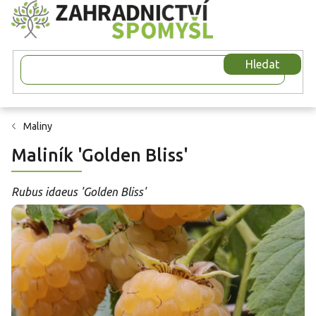
Přejít
na
obsah
Hledat
Maliny
Maliník 'Golden Bliss'
Rubus idaeus 'Golden Bliss'