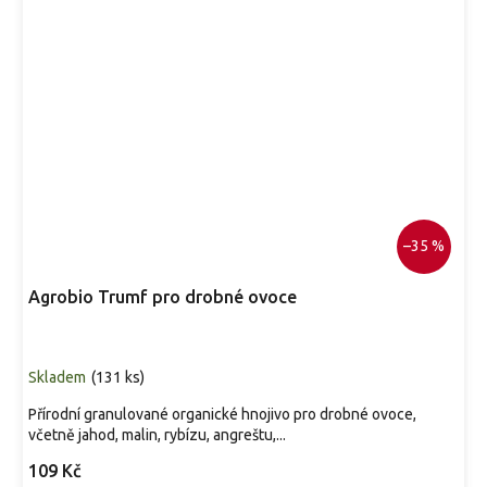
–35 %
Agrobio Trumf pro drobné ovoce
Skladem
(
131 ks
)
Přírodní granulované organické hnojivo pro drobné ovoce,
včetně jahod, malin, rybízu, angreštu,...
109 Kč