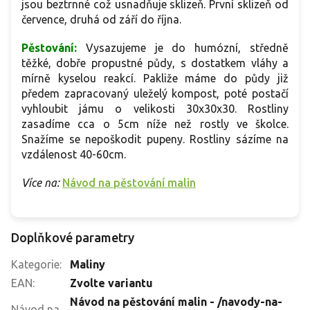
jsou beztrnné což usnadňuje sklizeň. První sklizeň od
července, druhá od září do října.
Pěstování:
Vysazujeme je do humózní, středně
těžké, dobře propustné půdy, s dostatkem vláhy a
mírně kyselou reakcí. Pakliže máme do půdy již
předem zapracovaný uleželý kompost, poté postačí
vyhloubit jámu o velikosti 30x30x30. Rostliny
zasadíme cca o 5cm níže než rostly ve školce.
Snažíme se nepoškodit pupeny. Rostliny sázíme na
vzdálenost 40-60cm.
Více na:
Návod na pěstování malin
Doplňkové parametry
Kategorie
:
Maliny
EAN
:
Zvolte variantu
Návod na pěstování malin - /navody-na-
Návod na