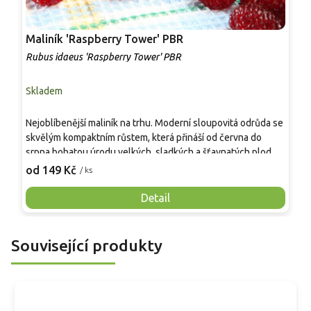
Maliník 'Raspberry Tower' PBR
M
Rubus idaeus 'Raspberry Tower' PBR
R
Skladem
S
Nejoblíbenější maliník na trhu. Moderní sloupovitá odrůda se
R
skvělým kompaktním růstem, která přináší od června do
v
srpna bohatou úrodu velkých, sladkých a šťavnatých plodů.
j
Pevné vzpřímené výhony tvoří elegantní habitus bez
k
od 149 Kč
o
/ ks
nutnosti opory, ideální pro nádoby, balkony i malé zahrady.
p
Mrazuvzdornost do −25 °C a spolehlivá vitalita z něj dělají
v
Detail
skvělou volbu pro každého pěstitele.
Související produkty