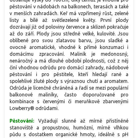
pěstování v nádobách na balkonech, terasách a také
v menších zahradách. Keř má vzpřímený růst, zelené
listy a bílé až světlezelené květy. První plody
dozrávají již od poloviny července a sklizeň pokračuje
až do září. Plody jsou středně velké, kulovité. Jsou
oblíbené pro svou zlatavou barvu, jsou sladké a
ovocně aromatické, vhodné k přímé konzumaci i
domácímu zpracování. Maliník je medonosný,
nenáročný a má dlouhé období plodnosti, což z něj
činí vhodnou odrůdu pro domácí zahrady, nádobové
pěstování i pro pěstitele, kteří hledají rané a
spolehlivé žluté plody s výraznou chutí a aromatem.
Odrůda je licenčně chráněná a řadí se mezi populární
balkonové maliníky, často doporučované pro
kombinace s červenými či meruňkově zbarvenými
Lowberry® odrůdami.
Pěstování:
Vyžadují slunné až mírně přistíněné
stanoviště a propustnou, humózní, mírně vlhkou
půdu s dostatkem organické hmoty, ideálně s pH