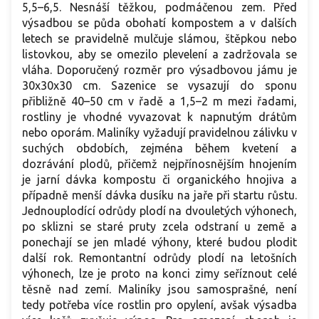
5,5–6,5. Nesnáší těžkou, podmáčenou zem. Před
výsadbou se půda obohatí kompostem a v dalších
letech se pravidelně mulčuje slámou, štěpkou nebo
listovkou, aby se omezilo plevelení a zadržovala se
vláha. Doporučený rozměr pro výsadbovou jámu je
30x30x30 cm. Sazenice se vysazují do sponu
přibližně 40–50 cm v řadě a 1,5–2 m mezi řadami,
rostliny je vhodné vyvazovat k napnutým drátům
nebo oporám. Maliníky vyžadují pravidelnou zálivku v
suchých obdobích, zejména během kvetení a
dozrávání plodů, přičemž nejpřínosnějším hnojením
je jarní dávka kompostu či organického hnojiva a
případně menší dávka dusíku na jaře při startu růstu.
Jednouplodící odrůdy plodí na dvouletých výhonech,
po sklizni se staré pruty zcela odstraní u země a
ponechají se jen mladé výhony, které budou plodit
další rok. Remontantní odrůdy plodí na letošních
výhonech, lze je proto na konci zimy seříznout celé
těsně nad zemí. Maliníky jsou samosprašné, není
tedy potřeba více rostlin pro opylení, avšak výsadba