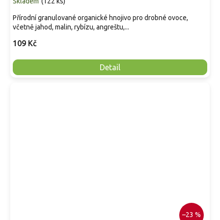
Skladem
(
122 ks
)
Přírodní granulované organické hnojivo pro drobné ovoce,
včetně jahod, malin, rybízu, angreštu,...
109 Kč
Detail
–23 %