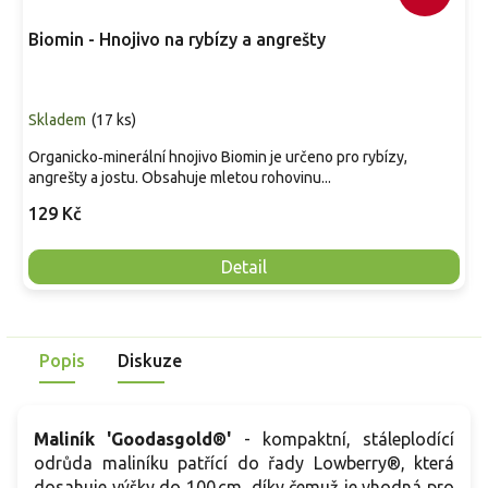
Biomin - Hnojivo na rybízy a angrešty
Skladem
(
17 ks
)
Organicko‑minerální hnojivo Biomin je určeno pro rybízy,
angrešty a jostu. Obsahuje mletou rohovinu...
129 Kč
Detail
Popis
Diskuze
Maliník 'Goodasgold®'
- kompaktní, stáleplodící
odrůda maliníku patřící do řady Lowberry®, která
dosahuje výšky do 100 cm, díky čemuž je vhodná pro