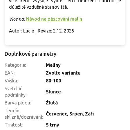
více keřů zvyšuje výnos. Pro omezení chorob je
důležité vzdušné stanoviště.
Více na:
Návod na pěstování malin
Autor: Lucie | Revize: 2.12. 2025
Doplňkové parametry
Kategorie
:
Maliny
EAN
:
Zvolte variantu
Výška
:
80-100
Světelné
Slunce
podmínky
:
Barva plodu
:
Žlutá
Termín
Červenec
,
Srpen
,
Září
sklizně/dozrávání
:
Trnitost
:
S trny