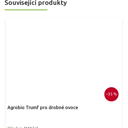
podporují lepší opylení. Tato odrůda představuje originální
Související produkty
doplněk do zahrady či ovocného záhonu a potěší každého,
kdo hledá netradiční ovocný zážitek.
–35 %
Agrobio Trumf pro drobné ovoce