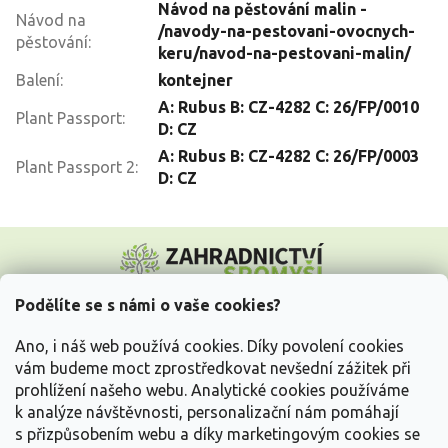
Návod na pěstování malin -
Návod na
/navody-na-pestovani-ovocnych-
pěstování
:
keru/navod-na-pestovani-malin/
Balení
:
kontejner
A: Rubus B: CZ-4282 C: 26/FP/0010
Plant Passport
:
D: CZ
A: Rubus B: CZ-4282 C: 26/FP/0003
Plant Passport 2
:
D: CZ
Z
á
p
a
Podělíte se s námi o vaše cookies?
t
Vše o nákupu
í
Ano, i náš web používá cookies. Díky povolení cookies
vám budeme moct zprostředkovat nevšední zážitek při
prohlížení našeho webu. Analytické cookies používáme
Informace pro Vás
k analýze návštěvnosti, personalizační nám pomáhají
s přizpůsobením webu a díky marketingovým cookies se
Kontakujte nás