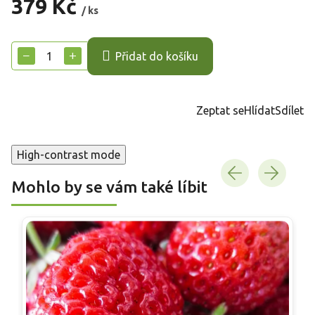
379 Kč
/ ks
Měrná
cena:
−
+
Přidat do košíku
Zeptat se
Hlídat
Sdílet
High-contrast mode
Mohlo by se vám také líbit