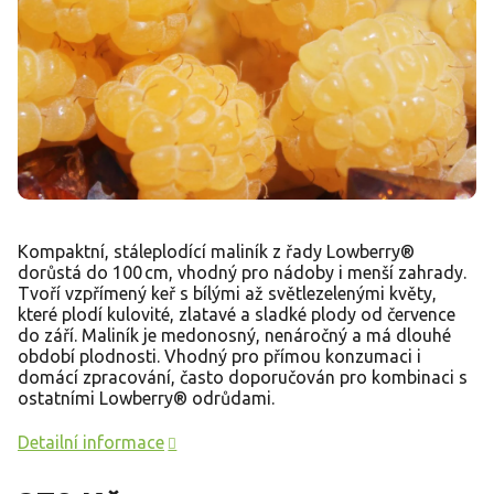
Kompaktní, stáleplodící maliník z řady Lowberry®
dorůstá do 100 cm, vhodný pro nádoby i menší zahrady.
Tvoří vzpřímený keř s bílými až světlezelenými květy,
které plodí kulovité, zlatavé a sladké plody od července
do září. Maliník je medonosný, nenáročný a má dlouhé
období plodnosti. Vhodný pro přímou konzumaci i
domácí zpracování, často doporučován pro kombinaci s
ostatními Lowberry® odrůdami.
Detailní informace