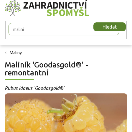
Přejít
na
obsah
Hledat
Maliny
Maliník 'Goodasgold®' -
remontantní
Rubus idaeus 'Goodasgold®'