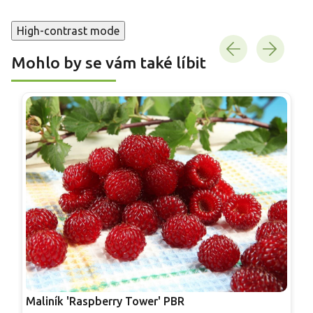
High-contrast mode
Mohlo by se vám také líbit
Maliník 'Raspberry Tower' PBR
F