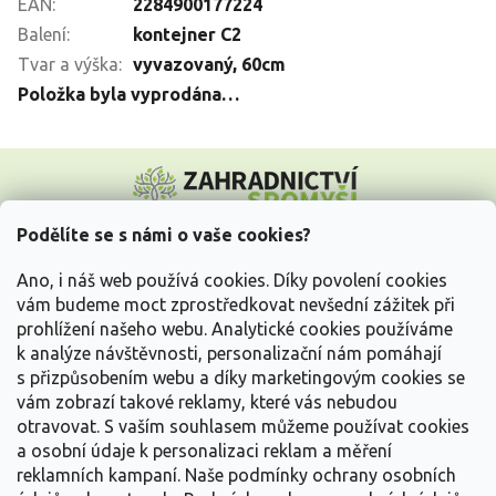
EAN
:
2284900177224
Balení
:
kontejner C2
Tvar a výška
:
vyvazovaný, 60cm
Položka byla vyprodána…
Z
á
p
a
Podělíte se s námi o vaše cookies?
t
Vše o nákupu
í
Ano, i náš web používá cookies. Díky povolení cookies
vám budeme moct zprostředkovat nevšední zážitek při
prohlížení našeho webu. Analytické cookies používáme
Informace pro Vás
k analýze návštěvnosti, personalizační nám pomáhají
s přizpůsobením webu a díky marketingovým cookies se
Kontakujte nás
vám zobrazí takové reklamy, které vás nebudou
otravovat.
S vaším souhlasem můžeme používat cookies
a osobní údaje k personalizaci reklam a měření
reklamních kampaní. Naše podmínky ochrany osobních