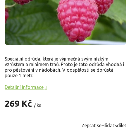
Speciální odrůda, která je výjimečná svým nízkým
vzrůstem a minimem trnů. Proto je tato odrůda vhodná i
pro pěstování v nádobách. V dospělosti se dorůstá
pouze 1 metr.
Detailní informace
269 Kč
/ ks
Měrná
cena:
Zeptat se
Hlídat
Sdílet