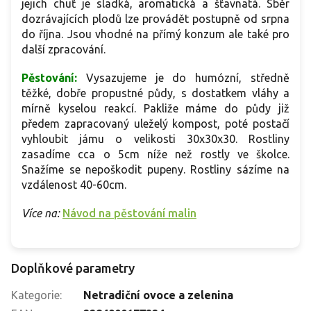
jejich chuť je sladká, aromatická a šťavnatá. Sběr
dozrávajících plodů lze provádět postupně od srpna
do října. Jsou vhodné na přímý konzum ale také pro
další zpracování.
Pěstování:
Vysazujeme je do humózní, středně
těžké, dobře propustné půdy, s dostatkem vláhy a
mírně kyselou reakcí. Pakliže máme do půdy již
předem zapracovaný uleželý kompost, poté postačí
vyhloubit jámu o velikosti 30x30x30. Rostliny
zasadíme cca o 5cm níže než rostly ve školce.
Snažíme se nepoškodit pupeny. Rostliny sázíme na
vzdálenost 40-60cm.
Více na:
Návod na pěstování malin
Doplňkové parametry
Kategorie
:
Netradiční ovoce a zelenina