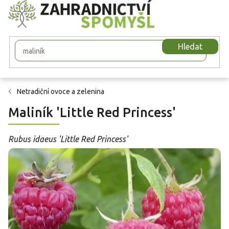
Přejít
na
obsah
Hledat
Netradiční ovoce a zelenina
Maliník 'Little Red Princess'
Rubus idaeus 'Little Red Princess'