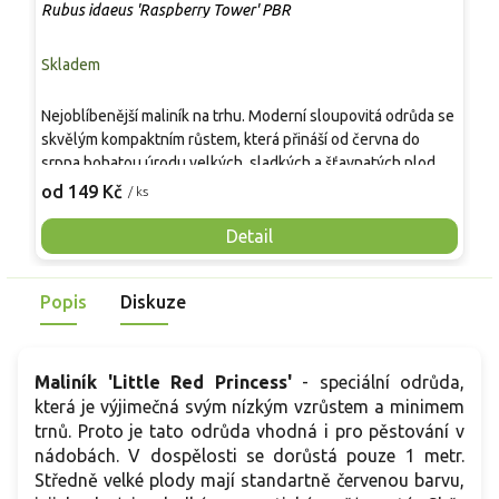
Rubus idaeus 'Raspberry Tower' PBR
F
Skladem
S
Nejoblíbenější maliník na trhu. Moderní sloupovitá odrůda se
V
skvělým kompaktním růstem, která přináší od června do
a
srpna bohatou úrodu velkých, sladkých a šťavnatých plodů.
k
Pevné vzpřímené výhony tvoří elegantní habitus bez
d
od 149 Kč
o
/ ks
nutnosti opory, ideální pro nádoby, balkony i malé zahrady.
v
Mrazuvzdornost do −25 °C a spolehlivá vitalita z něj dělají
s
Detail
skvělou volbu pro každého pěstitele.
z
k
Popis
Diskuze
p
p
Maliník 'Little Red Princess'
- speciální odrůda,
která je výjimečná svým nízkým vzrůstem a minimem
trnů. Proto je tato odrůda vhodná i pro pěstování v
nádobách. V dospělosti se dorůstá pouze 1 metr.
Středně velké plody mají standartně červenou barvu,