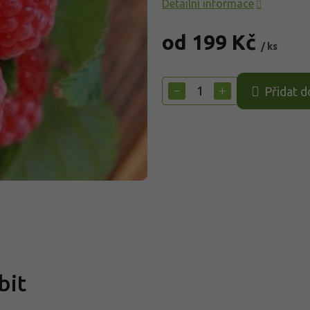
Detailní informace
od
199 Kč
/ ks
Měrná
cena:
−
+
Přidat d
bit