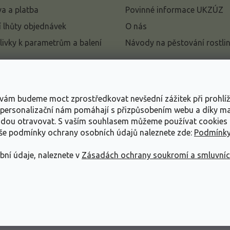
a a platba
Povinné informace UKZÚZ
 lhůty objednávek
O nás
livky k parametrům a balení
Návody na pěstování rostli
pení od kupní smlouvy
mace
s vám budeme moct zprostředkovat nevšední zážitek při prohlí
ace o ochraně osobních
, personalizační nám pomáhají s přizpůsobením webu a díky 
udou otravovat.
S vaším souhlasem můžeme používat cookies 
dní podmínky
aše podmínky ochrany osobních údajů naleznete zde:
Podmínky
bní údaje, naleznete v
Zásadách ochrany soukromí a smluvní
ráva vyhrazena.