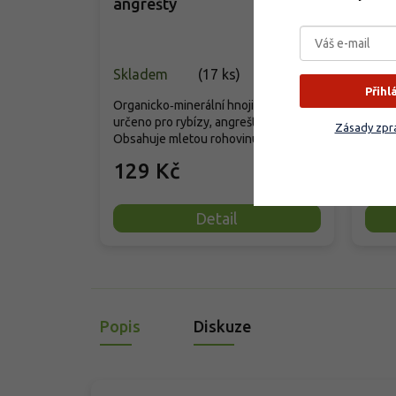
angrešty
ovo
Skladem
(
17 ks
)
Skla
Přihl
Organicko‑minerální hnojivo Biomin je
Příro
určeno pro rybízy, angrešty a jostu.
hnoji
Zásady zpra
Obsahuje mletou rohovinu...
jahod,
129 Kč
10
Detail
Popis
Diskuze