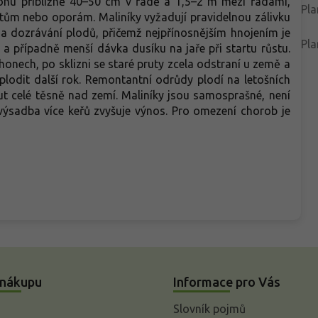
ponu přibližně 40–50 cm v řadě a 1,5–2 m mezi řadami,
Pla
tům nebo oporám. Maliníky vyžadují pravidelnou zálivku
a dozrávání plodů, přičemž nejpřínosnějším hnojením je
Pla
a případně menší dávka dusíku na jaře při startu růstu.
onech, po sklizni se staré pruty zcela odstraní u země a
plodit další rok. Remontantní odrůdy plodí na letošních
ut celé těsně nad zemí. Maliníky jsou samosprašné, není
 výsadba více keřů zvyšuje výnos. Pro omezení chorob je
 nákupu
Informace pro Vás
Slovník pojmů