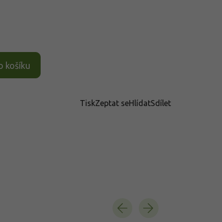
o košíku
Tisk
Zeptat se
Hlídat
Sdílet