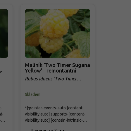
Maliník 'Two Timer Sugana
Maliník 'G
Yellow' - remontantní
remontan
'
Rubus idaeus 'Two Timer
Rubus idaeu
Sugana Yellow'
Skladem
Skladem
-
*]:pointer-events-auto [content-
Remontantní ž
t-
visibility:auto] supports-[content-
plodí na jed
-
visibility:auto]:[contain-intrinsic-
poskytuje bo
size:auto_100lvh]
úrodu. Bobule