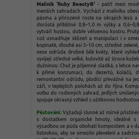
Maliník 'Ruby Beauty®'
- patří mezi mod
menších zahradách. Vychází z maliníku obecn
pásma a přirozeně roste na okrajích lesů a
dorůstá přibližně 0,8–1,0 m výšky a 0,6–0,
vytváří hustou, dobře větvenou kostru. Prut
což usnadňuje sklizeň a manipulaci i v omez
kopinaté, dlouhé asi 5–10 cm, středně zelené,
nese odrůda drobné bílé květy, které vyhled
vyvíjejí středně velké, kulovitě až široce kuž
dužninou. Chuť je příjemně sladká, s lehce 
k přímé konzumaci, do dezertů, koláčů, 
remontantní odrůdu, plodící převážně na je
září, v teplejších polohách až do října. Ko
volbu do rodinných zahrad, jedlých smíšený
spojuje okrasný vzhled s užitkovou hodnotou
Pěstování:
Vyžadují slunné až mírně přistín
s dostatkem organické hmoty, ideálně s
výsadbou se půda obohatí kompostem a v dal
listovkou, aby se omezilo plevelení a zadr