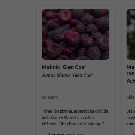
Maliník 'Glen Coe'
Mal
rem
Rubus idaeus 'Glen Coe'
Rub
Skladem
Skl
Téměř beztrnná, aromatická odrůda
Stál
maliníku ze Skotska, vzniklá
m vý
křížením 'Glen Prosen' × 'Munger'.
komp
Keř dorůstá 120 cm, je vzpřímený,
jsou