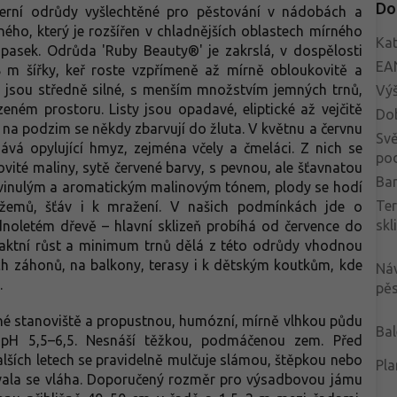
Do
erní odrůdy vyšlechtěné pro pěstování v nádobách a
ého, který je rozšířen v chladnějších oblastech mírného
Kat
 pasek. Odrůda 'Ruby Beauty®' je zakrslá, v dospělosti
EA
8 m šířky, keř roste vzpřímeně až mírně obloukovitě a
y jsou středně silné, s menším množstvím jemných trnů,
Vý
eném prostoru. Listy jsou opadavé, eliptické až vejčitě
Do
 na podzim se někdy zbarvují do žluta. V květnu a červnu
Svě
ává opylující hmyz, zejména včely a čmeláci. Z nich se
po
elovité maliny, sytě červené barvy, s pevnou, ale šťavnatou
Bar
navinulým a aromatickým malinovým tónem, plody se hodí
Te
džemů, šťáv i k mražení. V našich podmínkách jde o
skl
dnoletém dřevě – hlavní sklizeň probíhá od července do
mpaktní růst a minimum trnů dělá z této odrůdy vhodnou
ch záhonů, na balkony, terasy i k dětským koutkům, kde
Ná
.
pěs
ěné stanoviště a propustnou, humózní, mírně vlhkou půdu
Bal
 pH 5,5–6,5. Nesnáší těžkou, podmáčenou zem. Před
ších letech se pravidelně mulčuje slámou, štěpkou nebo
Pla
žovala se vláha. Doporučený rozměr pro výsadbovou jámu