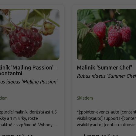
iník 'Malling Passion' -
Maliník 'Summer Chef'
ontantní
Rubus idaeus 'Summer Chef
us idaeus 'Malling Passion'
adem
Skladem
eplodící maliník, dorůstá asi 1,5
*]:pointer-events-auto [content
šky a 1 m šířky, roste
visibility:auto] supports-[conten
aktně a vzpřímeně. Výhony
visibility:auto]:[contain-intrinsic
 jemně trnité, listy lichozpeřené
size:auto_100lvh]