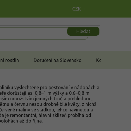
CZK
Hledat
í rostlin
Doručení na Slovensko
Kontakt
liníku vyšlechtěné pro pěstování v nádobách a
ře dorůstají asi 0,8–1 m výšky a 0,6–0,8 m
enším množstvím jemných trnů a přehlednou,
tnu a červnu nesou drobné bílé květy, z nichž
 červené maliny se sladkou, lehce navinulou a
 je remontantní, hlavní sklizeň probíhá od
 polohách až do října.