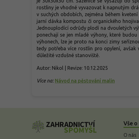
je 30x30x30 cm. Sazenice se vysazují do s
rostliny je vhodné vyvazovat k napnutým drá
v suchých obdobích, zejména během kvetení 
jarní dávka kompostu či organického hnojiva 
Jednouplodící odrůdy plodí na dvouletých výh
ponechají se jen mladé výhony, které budou 
výhonech, lze je proto na konci zimy seřízno
tedy potřeba více rostlin pro opylení, avšak
důležité vzdušné stanoviště.
Autor: Nikol | Revize: 10.12.2025
Více na:
Návod na pěstování malin
Z
á
Vše o
p
a
O nás
t