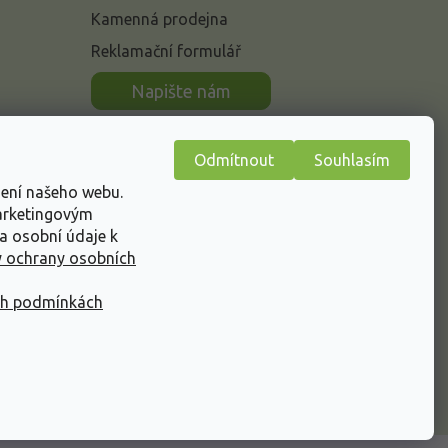
Kamenná prodejna
Reklamační formulář
n
Napište nám
Odmítnout
Souhlasím
žení našeho webu.
marketingovým
a osobní údaje k
 ochrany osobních
ch podmínkách
Vytvořil Shoptet