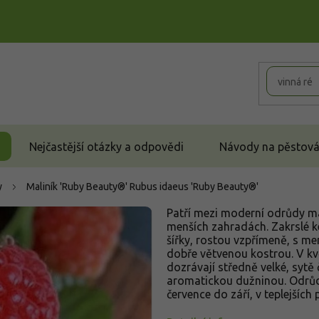
Nejčastější otázky a odpovědi
Návody na pěstován
y
Maliník 'Ruby Beauty®'
Rubus idaeus 'Ruby Beauty®'
Patří mezi moderní odrůdy ma
menších zahradách. Zakrslé ke
šířky, rostou vzpřímeně, s m
dobře větvenou kostrou. V kvě
dozrávají středně velké, sytě
aromatickou dužninou. Odrůda
července do září, v teplejších