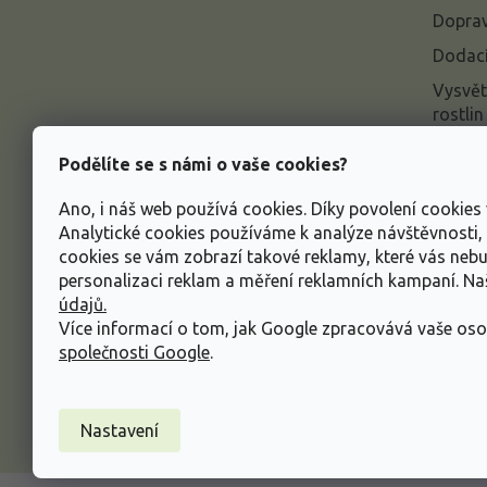
í
Doprav
Dodací
Vysvět
rostlin
Odstou
Podělíte se s námi o vaše cookies?
Rekla
Ano, i náš web používá cookies. Díky povolení cookie
Inform
Analytické cookies používáme k analýze návštěvnosti
údajů
cookies se vám zobrazí takové reklamy, které vás neb
Obcho
personalizaci reklam a měření reklamních kampaní. N
údajů.
Více informací o tom, jak Google zpracovává vaše oso
společnosti Google
.
Nastavení
Copyright 2026
Zahradnictví Spomyšl
. Všechna p