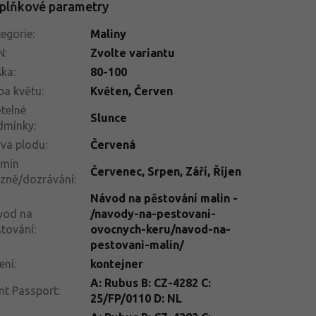
plňkové parametry
egorie
:
Maliny
N
:
Zvolte variantu
ška
:
80-100
ba květu
:
Květen, Červen
telné
Slunce
dmínky
:
va plodu
:
Červená
rmín
Červenec
,
Srpen
,
Září
,
Říjen
izně/dozrávání
:
Návod na pěstování malin -
vod na
/navody-na-pestovani-
tování
:
ovocnych-keru/navod-na-
pestovani-malin/
ení
:
kontejner
A: Rubus B: CZ-4282 C:
nt Passport
:
25/FP/0110 D: NL