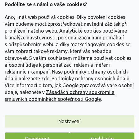
a
Podělíte se s námi o vaše cookies?
t
Vše o nákupu
í
Ano, i náš web používá cookies. Díky povolení cookies
vám budeme moct zprostředkovat nevšední zážitek při
prohlížení našeho webu. Analytické cookies používáme
Informace pro Vás
k analýze návštěvnosti, personalizační nám pomáhají
s přizpůsobením webu a díky marketingovým cookies se
Kontakujte nás
vám zobrazí takové reklamy, které vás nebudou
otravovat.
S vaším souhlasem můžeme používat cookies
a osobní údaje k personalizaci reklam a měření
reklamních kampaní. Naše podmínky ochrany osobních
údajů naleznete zde:
Podmínky ochrany osobních údajů.
Více informací o tom, jak Google zpracovává vaše osobní
údaje, naleznete v
Zásadách ochrany soukromí a
smluvních podmínkách společnosti Google
.
Vytvořil Shoptet
Nastavení
Copyright 2026
Zahradnictví Spomyšl
. Všechna práva
Odmítnout
Souhlasím