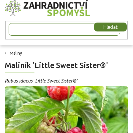
Přejít
na
obsah
Hledat
Maliny
Maliník 'Little Sweet Sister®'
Rubus idaeus 'Little Sweet Sister®'