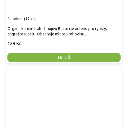
Skladem
(
17 ks
)
Organicko‑minerální hnojivo Biomin je určeno pro rybízy,
angrešty a jostu. Obsahuje mletou rohovinu...
129 Kč
Detail