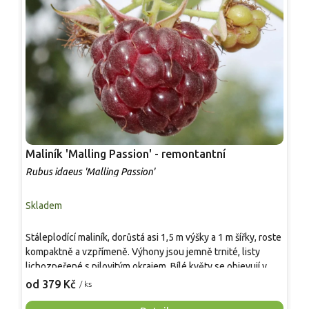
Maliník 'Malling Passion' - remontantní
M
Rubus idaeus 'Malling Passion'
R
Skladem
S
Stáleplodící maliník, dorůstá asi 1,5 m výšky a 1 m šířky, roste
*
kompaktně a vzpřímeně. Výhony jsou jemně trnité, listy
[
lichozpeřené s pilovitým okrajem. Bílé květy se objevují v
R
květnu až červnu. Plody jsou velké, kulovité až lehce
s
od 379 Kč
o
/ ks
kuželovité, tmavě červenofialové, šťavnaté a aromatické s
h