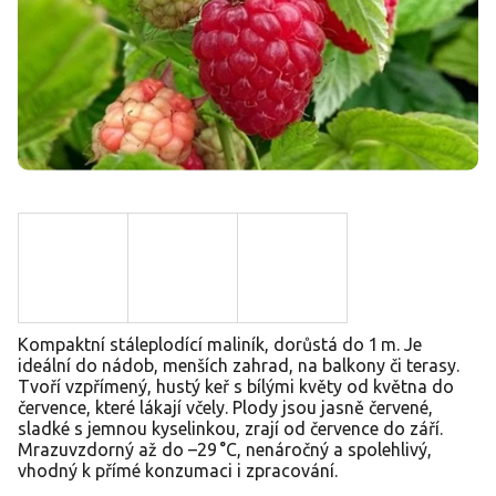
Kompaktní stáleplodící maliník, dorůstá do 1 m. Je
ideální do nádob, menších zahrad, na balkony či terasy.
Tvoří vzpřímený, hustý keř s bílými květy od května do
července, které lákají včely. Plody jsou jasně červené,
sladké s jemnou kyselinkou, zrají od července do září.
Mrazuvzdorný až do –29 °C, nenáročný a spolehlivý,
vhodný k přímé konzumaci i zpracování.