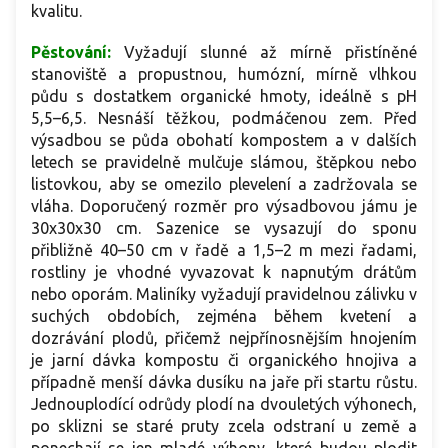
kvalitu.
Pěstování:
Vyžadují slunné až mírně přistíněné
stanoviště a propustnou, humózní, mírně vlhkou
půdu s dostatkem organické hmoty, ideálně s pH
5,5–6,5. Nesnáší těžkou, podmáčenou zem. Před
výsadbou se půda obohatí kompostem a v dalších
letech se pravidelně mulčuje slámou, štěpkou nebo
listovkou, aby se omezilo plevelení a zadržovala se
vláha. Doporučený rozměr pro výsadbovou jámu je
30x30x30 cm. Sazenice se vysazují do sponu
přibližně 40–50 cm v řadě a 1,5–2 m mezi řadami,
rostliny je vhodné vyvazovat k napnutým drátům
nebo oporám. Maliníky vyžadují pravidelnou zálivku v
suchých obdobích, zejména během kvetení a
dozrávání plodů, přičemž nejpřínosnějším hnojením
je jarní dávka kompostu či organického hnojiva a
případně menší dávka dusíku na jaře při startu růstu.
Jednouplodící odrůdy plodí na dvouletých výhonech,
po sklizni se staré pruty zcela odstraní u země a
ponechají se jen mladé výhony, které budou plodit