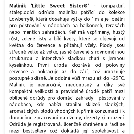
Maliník 'Little Sweet Sister®'
- kompaktní,
stáleplodící odrůda maliníku patřící do kolekce
Lowberry®, která dosahuje výšky do 1 m a je ideální
pro pěstování v nádobách na balkonech, terasách
nebo menších zahradách. Keř má vzpřímený, hustý
růst, zelené listy a bílé květy, které se objevují od
května do července a přitahují včely. Plody jsou
středně velké až velké, jasně červené s rovnoměrnou
strukturou a intenzivně sladkou chutí s jemnou
kyselinkou. První úroda dozrává od poloviny
července a pokračuje až do září, což umožňuje
postupné sklizně. Je odolná vůči mrazu až do –29 °C.
Maliník je nenáročný, medonosný a díky své
kompaktní velikosti a pravidelné úrodě patří mezi
oblíbené odrůdy pro domácí zahrady i pěstování v
nádobách, kde nabízí stabilní sklizeň sladkých,
aromatických plodů vhodných k přímé konzumaci i k
domácímu zpracování na džemy, dezerty či mražení.
Odrůda je registrovaná, licenčně chráněná a řadí se
mezi bestsellery což dokládá její spolehlivost a