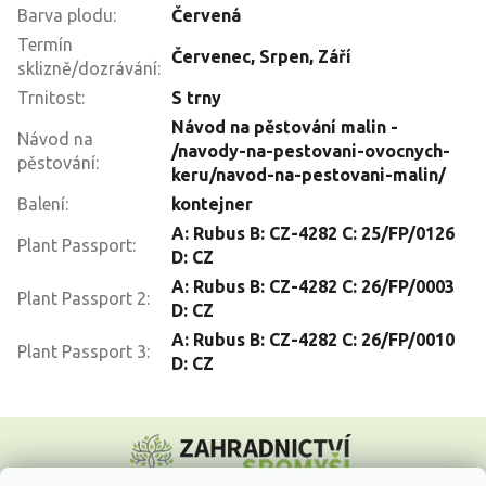
Barva plodu
:
Červená
Termín
Červenec
,
Srpen
,
Září
sklizně/dozrávání
:
Trnitost
:
S trny
Návod na pěstování malin -
Návod na
/navody-na-pestovani-ovocnych-
pěstování
:
keru/navod-na-pestovani-malin/
Balení
:
kontejner
A: Rubus B: CZ-4282 C: 25/FP/0126
Plant Passport
:
D: CZ
A: Rubus B: CZ-4282 C: 26/FP/0003
Plant Passport 2
:
D: CZ
A: Rubus B: CZ-4282 C: 26/FP/0010
Plant Passport 3
:
D: CZ
Z
á
p