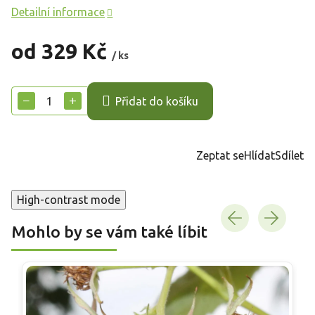
Detailní informace
od
329 Kč
/ ks
Měrná
cena:
−
+
Přidat do košíku
Zeptat se
Hlídat
Sdílet
High-contrast mode
Mohlo by se vám také líbit