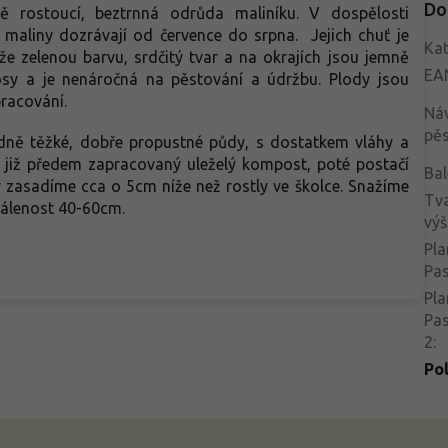
Do
ě rostoucí, beztrnná odrůda maliníku. V dospělosti
 maliny dozrávají od července do srpna. Jejich chuť je
Kat
že zelenou barvu, srdčitý tvar a na okrajích jsou jemně
EA
sy a je nenáročná na pěstování a údržbu. Plody jsou
racování.
Ná
pěs
ně těžké, dobře propustné půdy, s dostatkem vláhy a
 již předem zapracovaný uleželý kompost, poté postačí
Bal
y zasadíme cca o 5cm níže než rostly ve školce. Snažíme
Tva
zdálenost 40-60cm.
výš
Pla
Pa
Pla
Pa
2
:
Po