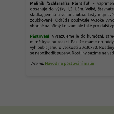
Maliník 'Schlaraffia Plentiful'
- vzpřímen
dosahuje do výšky 1,2-1,5m. Velké, šťavnaté
sladká, jemná a velmi chutná. Listy mají svě
zoubkované. Odrůda poskytuje vysoké výno
vhodné na přímý konzum ale také pro další zp
Pěstování:
Vysazujeme je do humózní, střed
mírně kyselou reakcí. Pakliže máme do půdy
vyhloubit jámu o velikosti 30x30x30. Rostlin
se nepoškodit pupeny. Rostliny sázíme na v
Více na:
Návod na pěstování malin
Z