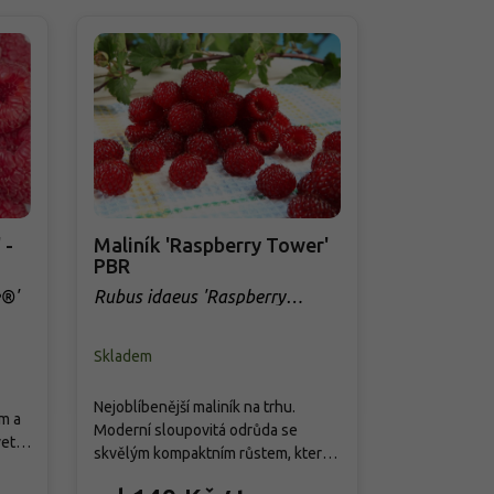
 -
Maliník 'Raspberry Tower'
Maliník 'S
PBR
Rubus idaeu
e®'
Rubus idaeus 'Raspberry
Tower' PBR
Skladem
Skladem
Tento mimořád
Nejoblíbenější maliník na trhu.
m a
plodící a vitá
Moderní sloupovitá odrůda se
vete
exkluzivní pr
skvělým kompaktním růstem, která
až
který do ovoc
přináší od června do srpna bohatou
149 Kč
é
luxusní, netr