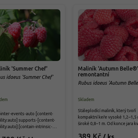
iník 'Summer Chef'
Maliník 'Autumn Belle®'
remontantní
us idaeus 'Summer Chef'
Rubus idaeus 'Autumn Bell
adem
Skladem
Stáleplodící maliník, který tvoří
ointer-events-auto [content-
kompaktní keře vysoké 1,2–1,5 
bility:auto] supports-[content-
široké 0,8–1 m. Od konce jara k
ility:auto]:[contain-intrinsic-
a následně plodí středně velké 
:auto_100lvh]
389 Kč
/ ks
velké červené až tmavě červen