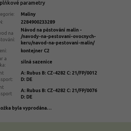
plňkové parametry
egorie
:
Maliny
N
:
2284900233289
Návod na pěstování malin -
vod na
/navody-na-pestovani-ovocnych-
tování
:
keru/navod-na-pestovani-malin/
ení
:
kontejner C2
r a
silná sazenice
ka
:
nt
A: Rubus B: CZ-4282 C: 21/FP/0012
ssport
:
D: DE
nt
A: Rubus B: CZ-4282 C: 21/FP/0076
ssport
D: DE
ložka byla vyprodána…