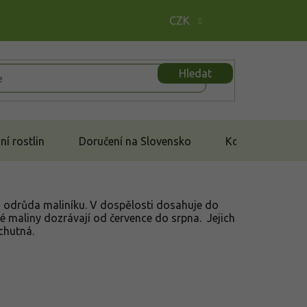
CZK
Hledat
í rostlin
Doručení na Slovensko
Kontakt
 odrůda maliníku. V dospělosti dosahuje do
té maliny dozrávají od července do srpna. Jejich
 chutná.