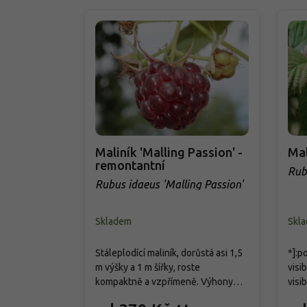
Maliník 'Malling Passion' -
Mal
remontantní
Rub
Rubus idaeus 'Malling Passion'
Skladem
Skl
Stáleplodící maliník, dorůstá asi 1,5
*]:p
m výšky a 1 m šířky, roste
visi
kompaktně a vzpřímeně. Výhony
visib
jsou jemně trnité, listy lichozpeřené
size