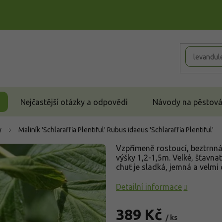
Nejčastější otázky a odpovědi
Návody na pěstován
y
Maliník 'Schlaraffia Plentiful'
Rubus idaeus 'Schlaraffia Plentiful'
Vzpřímeně rostoucí, beztrnná
výšky 1,2-1,5m. Velké, šťavna
chuť je sladká, jemná a velmi
Detailní informace
389 Kč
/ ks