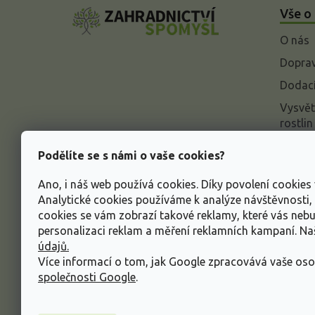
á
Vše o
p
a
O nás
t
í
Doprav
Dodací
Vysvět
rostlin
Odstou
Podělíte se s námi o vaše cookies?
Rekla
Ano, i náš web používá cookies. Díky povolení cookie
Inform
Analytické cookies používáme k analýze návštěvnosti
údajů
cookies se vám zobrazí takové reklamy, které vás neb
Obcho
personalizaci reklam a měření reklamních kampaní. N
údajů.
Více informací o tom, jak Google zpracovává vaše oso
společnosti Google
.