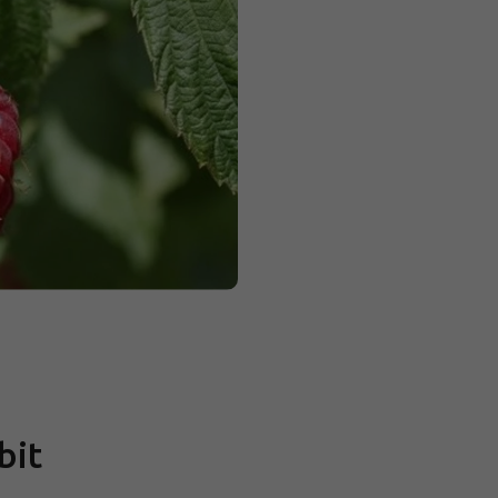
Měrná
cena:
bit