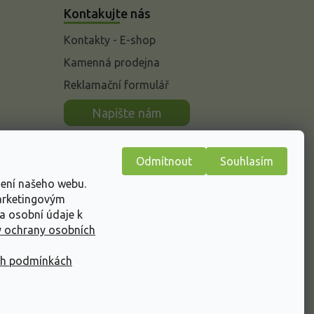
Kontakujte nás
Kontakty - E-shop
Kamenná prodejna
Reklamační formulář
n
Napište nám
Odmítnout
Souhlasím
žení našeho webu.
marketingovým
a osobní údaje k
 ochrany osobních
ch podmínkách