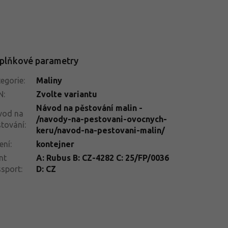
plňkové parametry
egorie
:
Maliny
N
:
Zvolte variantu
Návod na pěstování malin -
vod na
/navody-na-pestovani-ovocnych-
tování
:
keru/navod-na-pestovani-malin/
ení
:
kontejner
nt
A: Rubus B: CZ-4282 C: 25/FP/0036
ssport
:
D: CZ