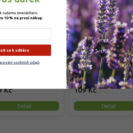
–3
 k našemu newsletteru 
vu 10 % na první nákup
.
in - Hnojivo na maliny a
Agrobio Trumf pro drob
užiny
ovoce
ásit se k odběru
rodáno
Skladem
(
129 ks
)
cování osobních údajů
icko‑minerální hnojivo Biomin je
Přírodní granulované organické
o pro maliny, ostružiny a další
hnojivo pro drobné ovoce, včet
é ovocné keře v...
jahod, malin, rybízu, angreštu,...
9 Kč
109 Kč
Detail
Detail