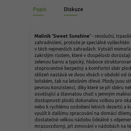
Popis
Diskuze
Maliník 'Sweet Sunshine'
-
revoluční, trpasl
zahradničení, protože je speciálně vyšlechtě
v těch nejmenších zahradách. Vytváří mimořád
zakrslým růstem, které v dospělosti dorůstají
zelenou barvu a typický, hluboce strukturovan
stoprocentně bezpečný a komfortní sběr plodů
sklizeň nastává ve dvou vlnách v období od če
loňském, tak na letošním dřevě. Plody jsou st
pevnou konzistenci, díky které se při sběru n
osvěžující a šťavnatou chutí s jemným mali
dostupnosti plodů dokonalou volbou pro oka
nebo k rychlému ozdobení letních dezertů a k
využít k dalšímu zpracování na domácí džemy č
dostatečně velkou nádobu (ideálně s objemem
mrazuvzdorný, při zimování v nádobách na ter