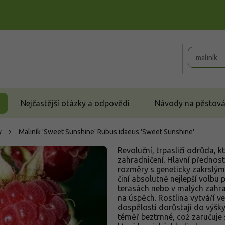
Nejčastější otázky a odpovědi
Návody na pěstován
y
Maliník 'Sweet Sunshine'
Rubus idaeus 'Sweet Sunshine'
Revoluční, trpasličí odrůda, 
zahradničení. Hlavní přednos
rozměry s geneticky zakrslým
činí absolutně nejlepší volbu
terasách nebo v malých zahra
na úspěch. Rostlina vytváří ve
dospělosti dorůstají do výšk
téměř beztrnné, což zaručuje