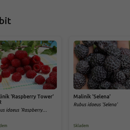
bit
iník 'Raspberry Tower'
Maliník 'Selena'
R
Rubus idaeus 'Selena'
us idaeus 'Raspberry
er' PBR
adem
Skladem