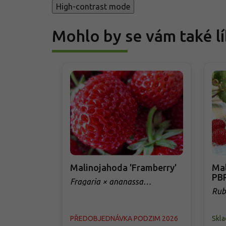
High-contrast mode
Mohlo by se vám také lí
Malinojahoda 'Framberry'
Mal
PB
Fragaria × ananassa
'Framberry'
Rub
Tow
PŘEDOBJEDNÁVKA PODZIM 2026
Skl