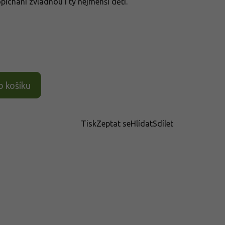
píchání zvládnou i ty nejmenší děti.
o košíku
Tisk
Zeptat se
Hlídat
Sdílet