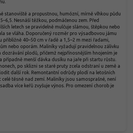
mu.
né stanoviště a propustnou, humózní, mírně vlhkou půdu
,5–6,5. Nesnáší těžkou, podmáčenou zem. Před
ích letech se pravidelně mulčuje slámou, štěpkou nebo
ovala se vláha. Doporučený rozměr pro výsadbovou jámu
u přibližně 40–50 cm v řadě a 1,5–2 m mezi řadami,
tům nebo oporám. Maliníky vyžadují pravidelnou zálivku
 dozrávání plodů, přičemž nejpřínosnějším hnojením je
 případně menší dávka dusíku na jaře při startu růstu.
onech, po sklizni se staré pruty zcela odstraní u země a
odit další rok. Remontantní odrůdy plodí na letošních
t celé těsně nad zemí. Maliníky jsou samosprašné, není
výsadba více keřů zvyšuje výnos. Pro omezení chorob je