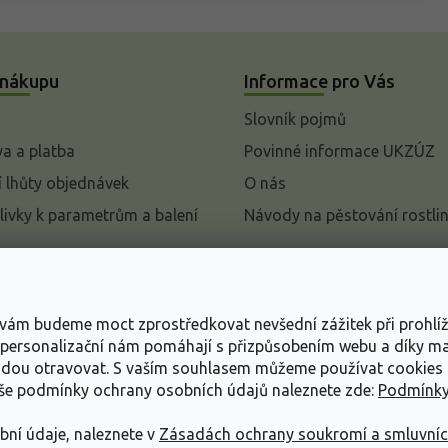
 nákupu
Informace pro Vás
Slovník pojmů
a a platba
Povinné informace UKZÚZ
 lhůty objednávek
O nás
livky k parametrům a balení
Návody na pěstování rostli
pení od kupní smlouvy
mace
s vám budeme moct zprostředkovat nevšední zážitek při prohlí
ace o ochraně osobních
, personalizační nám pomáhají s přizpůsobením webu a díky 
udou otravovat.
S vaším souhlasem můžeme používat cookies 
dní podmínky
aše podmínky ochrany osobních údajů naleznete zde:
Podmínky
bní údaje, naleznete v
Zásadách ochrany soukromí a smluvní