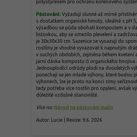
polystyrenem pro ochranu kořenového systé
Pěstování:
Vyžadují slunné až mírně přistíně
s dostatkem organické hmoty, ideálně s pH 5
výsadbou se půda obohatí kompostem a v dalš
listovkou, aby se omezilo plevelení a zadrž
je 30x30x30 cm. Sazenice se vysazují do spon
rostliny je vhodné vyvazovat k napnutým drá
v suchých obdobích, zejména během kvetení a
jarní dávka kompostu či organického hnojiva a
Jednouplodící odrůdy plodí na dvouletých výh
ponechají se jen mladé výhony, které budou pl
výhonech, lze je proto na konci zimy seříznou
tedy potřeba více rostlin pro opylení, avšak 
důležité vzdušné stanoviště.
Více na:
Návod na pěstování malin
Autor: Lucie | Revize: 9.6. 2026