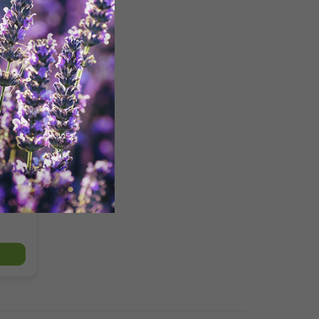
5 %
né
ně