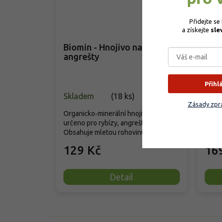
–23 %
Přidejte se
a získejte 
sle
Biomin - Hnojivo na rybízy a
Biom
angrešty
ostr
Přihl
Skladem
(
18 ks
)
Vyp
Zásady zpra
Organicko‑minerální hnojivo Biomin je
Organ
určeno pro rybízy, angrešty a jostu.
určen
Obsahuje mletou rohovinu...
drobn
129 Kč
16
Detail