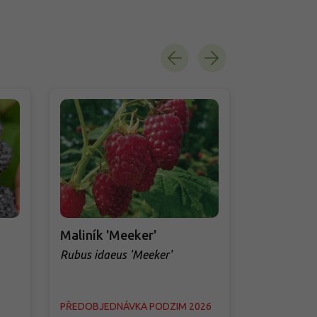
Maliník 'Meeker'
Maliník 'G
Rubus idaeus 'Meeker'
Rubus idaeu
PŘEDOBJEDNÁVKA PODZIM 2026
Skladem