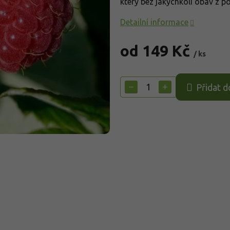
který bez jakýchkoli obav z po
Detailní informace
od
149 Kč
/ ks
Měrná
cena:
−
+
Přidat d