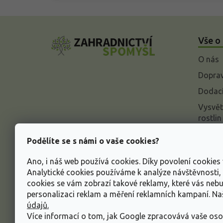
Z
á
Vše o
p
a
O nás
t
í
Doprav
Dodací
Vysvět
rostlin
Odstou
Podělíte se s námi o vaše cookies?
Rekla
Ano, i náš web používá cookies. Díky povolení cookie
Inform
Analytické cookies používáme k analýze návštěvnosti
údajů
cookies se vám zobrazí takové reklamy, které vás neb
Obcho
personalizaci reklam a měření reklamních kampaní. N
údajů.
Více informací o tom, jak Google zpracovává vaše oso