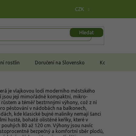
CZK
Hledat
í rostlin
Doručení na Slovensko
Kontakt
která je vlajkovou lodí moderního městského
tí jsou její mimořádně kompaktní, mikro-
 růstem a téměř beztrnnými výhony, což z ní
 pro pěstování v nádobách na balkonech,
dách, kde klasické bujné maliníky nemají šanci
lmi husté, bohatě olistěné keříky, které v
y pouhých 80 až 120 cm. Výhony jsou navíc
 stoprocentně bezpečný a komfortní sběr plodů,