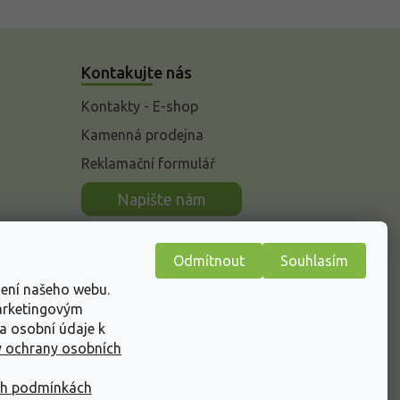
Kontakujte nás
Kontakty - E-shop
Kamenná prodejna
Reklamační formulář
n
Napište nám
Odmítnout
Souhlasím
žení našeho webu.
marketingovým
a osobní údaje k
 ochrany osobních
ch podmínkách