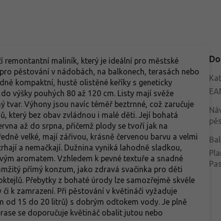
Do
ičí remontantní maliník, který je ideální pro městské
n pro pěstování v nádobách, na balkonech, terasách nebo
Kat
ně kompaktní, hustě olistěné keříky s geneticky
EA
 do výšky pouhých 80 až 120 cm. Listy mají svěže
ý tvar. Výhony jsou navíc téměř beztrnné, což zaručuje
Ná
, který bez obav zvládnou i malé děti. Její bohatá
pěs
rvna až do srpna, přičemž plody se tvoří jak na
ředně velké, mají zářivou, krásně červenou barvu a velmi
Bal
etrhají a nemačkají. Dužnina vyniká lahodně sladkou,
Pla
novým aromatem. Vzhledem k pevné textuře a snadné
Pa
mžitý přímý konzum, jako zdravá svačinka pro děti
oktejlů. Přebytky z bohaté úrody lze samozřejmě skvěle
i k zamrazení. Při pěstování v květináči vyžaduje
 od 15 do 20 litrů) s dobrým odtokem vody. Je plně
ase se doporučuje květináč obalit jutou nebo