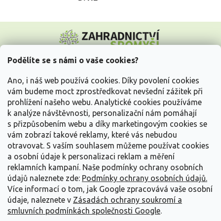
Z
á
p
a
Podělíte se s námi o vaše cookies?
t
Vše o nákupu
í
Ano, i náš web používá cookies. Díky povolení cookies
vám budeme moct zprostředkovat nevšední zážitek při
prohlížení našeho webu. Analytické cookies používáme
Informace pro Vás
k analýze návštěvnosti, personalizační nám pomáhají
s přizpůsobením webu a díky marketingovým cookies se
Kontakujte nás
vám zobrazí takové reklamy, které vás nebudou
otravovat.
S vaším souhlasem můžeme používat cookies
a osobní údaje k personalizaci reklam a měření
reklamních kampaní. Naše podmínky ochrany osobních
údajů naleznete zde:
Podmínky ochrany osobních údajů.
Více informací o tom, jak Google zpracovává vaše osobní
údaje, naleznete v
Zásadách ochrany soukromí a
smluvních podmínkách společnosti Google
.