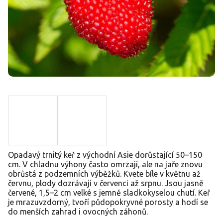
Opadavý trnitý keř z východní Asie dorůstající 50–150
cm. V chladnu výhony často omrzají, ale na jaře znovu
obrůstá z podzemních výběžků. Kvete bíle v květnu až
červnu, plody dozrávají v červenci až srpnu. Jsou jasně
červené, 1,5–2 cm velké s jemně sladkokyselou chutí. Keř
je mrazuvzdorný, tvoří půdopokryvné porosty a hodí se
do menších zahrad i ovocných záhonů.