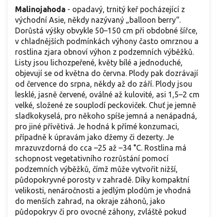
Malinojahoda
- opadavý, trnitý keř pocházející z
východní Asie, někdy nazývaný „balloon berry“.
Dorůstá výšky obvykle 50–150 cm při obdobné šířce,
v chladnějších podmínkách výhony často omrznou a
rostlina zjara obnoví výhon z podzemních výběžků.
Listy jsou lichozpeřené, květy bílé a jednoduché,
objevují se od května do června. Plody pak dozrávají
od července do srpna, někdy až do září. Plody jsou
lesklé, jasně červené, oválné až kulovité, asi 1,5–2 cm
velké, složené ze souplodí peckoviček. Chuť je jemně
sladkokyselá, pro někoho spíše jemná a nenápadná,
pro jiné přívětivá. Je hodná k přímé konzumaci,
případně k úpravám jako džemy či dezerty. Je
mrazuvzdorná do cca –25 až –34 °C. Rostlina má
schopnost vegetativního rozrůstání pomocí
podzemních výběžků, čímž může vytvořit nižší,
půdopokryvné porosty v zahradě. Díky kompaktní
velikosti, nenáročnosti a jedlým plodům je vhodná
do menších zahrad, na okraje záhonů, jako
půdopokryv či pro ovocné záhony, zvláště pokud