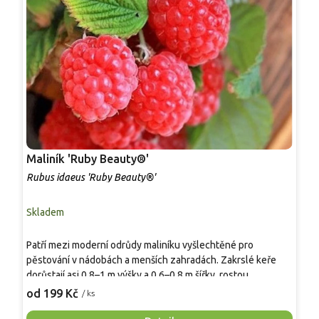
Maliník 'Ruby Beauty®'
M
Rubus idaeus 'Ruby Beauty®'
R
Skladem
S
Patří mezi moderní odrůdy maliníku vyšlechtěné pro
Č
pěstování v nádobách a menších zahradách. Zakrslé keře
v
dorůstají asi 0,8–1 m výšky a 0,6–0,8 m šířky, rostou
s
vzpřímeně, s menším množstvím jemných trnů a přehlednou,
c
od 199 Kč
o
/ ks
dobře větvenou kostrou. V květnu a červnu nesou drobné
v