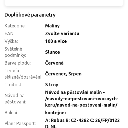
Doplňkové parametry
Kategorie
:
Maliny
EAN
:
Zvolte variantu
Výška
:
100 a více
Světelné
Slunce
podmínky
:
Barva plodu
:
Červená
Termín
Červenec
,
Srpen
sklizně/dozrávání
:
Trnitost
:
S trny
Návod na pěstování malin -
Návod na
/navody-na-pestovani-ovocnych-
pěstování
:
keru/navod-na-pestovani-malin/
Balení
:
kontejner
A: Rubus B: CZ-4282 C: 26/FP/0122
Plant Passport
:
D: NL