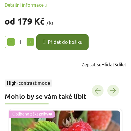
Detailní informace
od
179 Kč
/ ks
Měrná
cena:
−
+
Přidat do košíku
Zeptat se
Hlídat
Sdílet
High-contrast mode
Mohlo by se vám také líbit
Oblíbeno zákazníky❤️