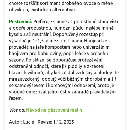
chcete rozšířit sortiment drobného ovoce o méně
obvyklou, exotickou alternativu.
Pěstování:
Preferuje slunné až polostinné stanoviště
a dobře propustnou, humózní půdu, nejlépe mírně
kyselou až neutrální. Doporučený rozestup při
výsadbě je 1–1,5 m mezi rostlinami. Hnojení lze
provádět na jaře kompostem nebo univerzálním
hnojivem pro bobuloviny, popř. lehce v průběhu
sezony. Po sklizni se doporučuje prořezávání,
odstranění odnoží, které již plodily a zkrácení
hlavních výhonů, aby keř zůstal vzdušný a plodný. Je
mrazuvzdorný, odolný vůči běžným chorobám a šíří
se samovýsevem i kořenovými odnožemi, proto je
vhodné omezovat jeho růst v zahradě pravidelným
řezem.
Více na:
Návod na pěstování malin
Autor: Lucie | Revize: 1.12. 2025