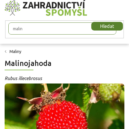
Přejít
na
obsah
Hledat
Maliny
Malinojahoda
Rubus illecebrosus