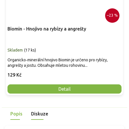
–23 %
Biomin - Hnojivo na rybízy a angrešty
Skladem
(
17 ks
)
Organicko‑minerální hnojivo Biomin je určeno pro rybízy,
angrešty a jostu. Obsahuje mletou rohovinu...
129 Kč
Detail
Popis
Diskuze