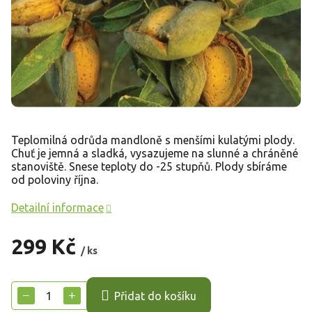
Teplomilná odrůda mandloně s menšími kulatými plody.
Chuť je jemná a sladká, vysazujeme na slunné a chráněné
stanoviště. Snese teploty do -25 stupňů. Plody sbíráme
od poloviny října.
Detailní informace
299 Kč
/ ks
Měrná
cena:
−
+
Přidat do košíku