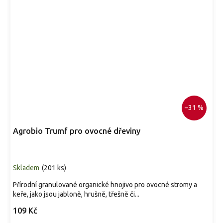
–31 %
Agrobio Trumf pro ovocné dřeviny
Skladem
(
201 ks
)
Přírodní granulované organické hnojivo pro ovocné stromy a
keře, jako jsou jabloně, hrušně, třešně či...
109 Kč