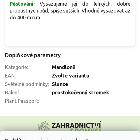
Pěstování:
Vysazujeme jej do lehkých, dobře
propustných půd, spíše sušších. Vhodné vysazovat až
do 400 m.n.m.
Doplňkové parametry
Kategorie
:
Mandloně
EAN
:
Zvolte variantu
Světelné podmínky
:
Slunce
Balení
:
prostokořenný stromek
Plant Passport
:
Z
á
p
a