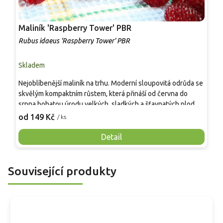
Maliník 'Raspberry Tower' PBR
P
'
Rubus idaeus 'Raspberry Tower' PBR
C
Skladem
S
Nejoblíbenější maliník na trhu. Moderní sloupovitá odrůda se
M
skvělým kompaktním růstem, která přináší od června do
A
srpna bohatou úrodu velkých, sladkých a šťavnatých plodů.
v
Pevné vzpřímené výhony tvoří elegantní habitus bez
j
od 149 Kč
o
/ ks
nutnosti opory, ideální pro nádoby, balkony i malé zahrady.
n
Mrazuvzdornost do −25 °C a spolehlivá vitalita z něj dělají
V
Detail
skvělou volbu pro každého pěstitele.
Související produkty