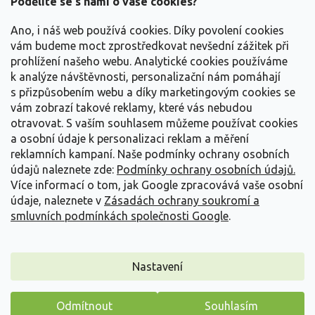
Podělíte se s námi o vaše cookies?
t
Vše o nákupu
í
Ano, i náš web používá cookies. Díky povolení cookies
vám budeme moct zprostředkovat nevšední zážitek při
prohlížení našeho webu. Analytické cookies používáme
Informace pro Vás
k analýze návštěvnosti, personalizační nám pomáhají
s přizpůsobením webu a díky marketingovým cookies se
Kontakujte nás
vám zobrazí takové reklamy, které vás nebudou
otravovat.
S vaším souhlasem můžeme používat cookies
a osobní údaje k personalizaci reklam a měření
reklamních kampaní. Naše podmínky ochrany osobních
údajů naleznete zde:
Podmínky ochrany osobních údajů.
Více informací o tom, jak Google zpracovává vaše osobní
údaje, naleznete v
Zásadách ochrany soukromí a
smluvních podmínkách společnosti Google
.
Vytvořil Shoptet
Nastavení
Copyright 2026
Zahradnictví Spomyšl
. Všechna práva
Odmítnout
Souhlasím