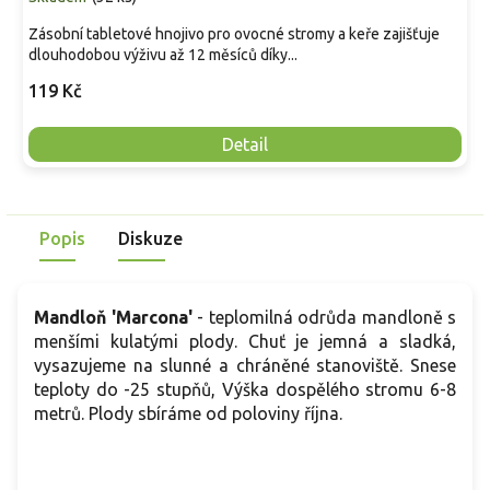
Zásobní tabletové hnojivo pro ovocné stromy a keře zajišťuje
dlouhodobou výživu až 12 měsíců díky...
119 Kč
Detail
Popis
Diskuze
Mandloň 'Marcona'
- teplomilná odrůda mandloně s
menšími kulatými plody. Chuť je jemná a sladká,
vysazujeme na slunné a chráněné stanoviště. Snese
teploty do -25 stupňů, Výška dospělého stromu 6-8
metrů. Plody sbíráme od poloviny října.