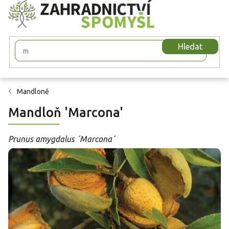
Přejít
na
obsah
Hledat
Mandloně
Mandloň 'Marcona'
Prunus amygdalus ´Marcona´