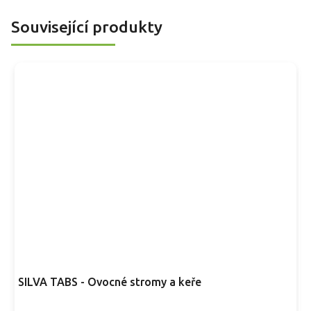
růžové květy na jaře rozzáří ještě probouzející se sad.
n
d
Související produkty
r
d
o
p
'
SILVA TABS - Ovocné stromy a keře