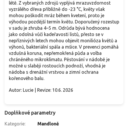
létě. Z vybraných zdrojů vyplývá mrazuvzdornost
vyzrálého dřeva přibližně do -23 °C, květy však
mohou poškodit mráz během kvetení, proto je
výhodou pozdější termín květu. Doporučený rozestup
v sadu je zhruba 4–5 m. Odrůda bývá hodnocena
jako odolná vůči kadeřavosti listů, přesto se v
nepříznivých letech mohou objevit monilióza květů a
výhonů, bakteriální spála a mšice. V prevenci pomáhá
vzdušná koruna, nepřemokřená půda a volba
chráněného mikroklimatu. Pěstování v nádobě je
možné u slaběji rostoucích podnoží, vhodná je
nádoba s drenážní vrstvou a zimní ochrana
kořenového balu.
Autor: Lucie | Revize: 10.6. 2026
Doplňkové parametry
Kategorie
:
Mandloně