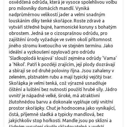
osvědčená odrůda, která je vysoce spolehlivou volbu
pro milovníky domácích mandlí. Vyniká
nadprůměrnou velikostí jader a velmi snadným
louskáním díky tenké skořápce. Roste zdravě a
vytváří středně bujné, harmonické koruny s bohatým
obrostem. Jedná se o cizosprašnou odrůdu, pro
zajištění úrody vyžaduje ve svém okolí přítomnost
jiného stromu kvetoucího ve stejném termínu. Jako
ideální a vyzkoušení opylovači pro odrůdu
'Sladkoplodá krajová' slouží zejména odrůdy 'Vama'
a 'Nikol'. Patří k později zrajícím, její plody dozrávají
a sbírají se od druhé poloviny října. Jsou zahaleny v
zeleném, plstnatém rubu a mají typický vejčitý tvar.
Skořápka je velmi tenká, což výrazně usnadňuje
čištění a luštění bez nutnosti použití hrubé síly. Jádro
uvnitř je nápadně velké, široké, má atraktivní
žlutohnědou barvu a dokonale vyplňuje celý vnitřní
prostor skořápky. Chuť je hodnocena jako vynikající,
čistá, příjemně sladká a typicky mandlová, bez
jakýchkoliv stop hořkosti. Mandle jsou po sklizni a
řádném vysušení skvěle skladovatelné a vydrží