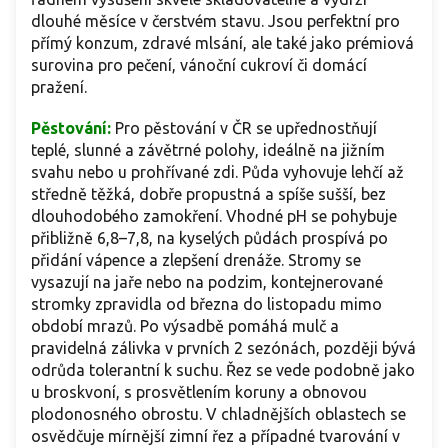
dlouhé měsíce v čerstvém stavu. Jsou perfektní pro
přímý konzum, zdravé mlsání, ale také jako prémiová
surovina pro pečení, vánoční cukroví či domácí
pražení.
Pěstování:
Pro pěstování v ČR se upřednostňují
teplé, slunné a závětrné polohy, ideálně na jižním
svahu nebo u prohřívané zdi. Půda vyhovuje lehčí až
středně těžká, dobře propustná a spíše sušší, bez
dlouhodobého zamokření. Vhodné pH se pohybuje
přibližně 6,8–7,8, na kyselých půdách prospívá po
přidání vápence a zlepšení drenáže. Stromy se
vysazují na jaře nebo na podzim, kontejnerované
stromky zpravidla od března do listopadu mimo
období mrazů. Po výsadbě pomáhá mulč a
pravidelná zálivka v prvních 2 sezónách, později bývá
odrůda tolerantní k suchu. Řez se vede podobně jako
u broskvoní, s prosvětlením koruny a obnovou
plodonosného obrostu. V chladnějších oblastech se
osvědčuje mírnější zimní řez a případné tvarování v