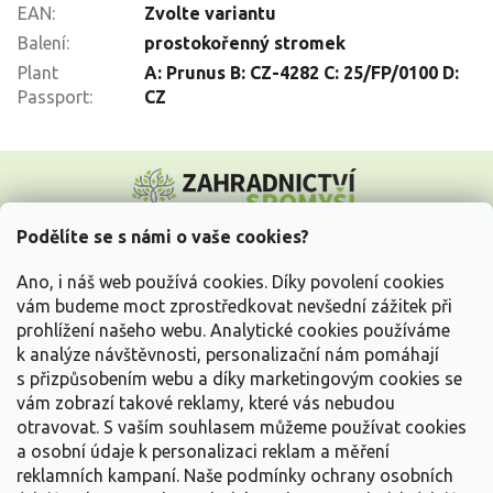
EAN
:
Zvolte variantu
Balení
:
prostokořenný stromek
Plant
A: Prunus B: CZ-4282 C: 25/FP/0100 D:
Passport
:
CZ
Z
á
p
a
Podělíte se s námi o vaše cookies?
t
Vše o nákupu
í
Ano, i náš web používá cookies. Díky povolení cookies
vám budeme moct zprostředkovat nevšední zážitek při
prohlížení našeho webu. Analytické cookies používáme
Informace pro Vás
k analýze návštěvnosti, personalizační nám pomáhají
s přizpůsobením webu a díky marketingovým cookies se
Kontakujte nás
vám zobrazí takové reklamy, které vás nebudou
otravovat.
S vaším souhlasem můžeme používat cookies
a osobní údaje k personalizaci reklam a měření
reklamních kampaní. Naše podmínky ochrany osobních