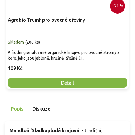
–31 %
Agrobio Trumf pro ovocné dřeviny
Skladem
(
200 ks
)
Přírodní granulované organické hnojivo pro ovocné stromy a
keře, jako jsou jabloně, hrušně, třešně či...
109 Kč
Detail
Popis
Diskuze
Mandloň 'Sladkoplodá krajová'
- tradiční,