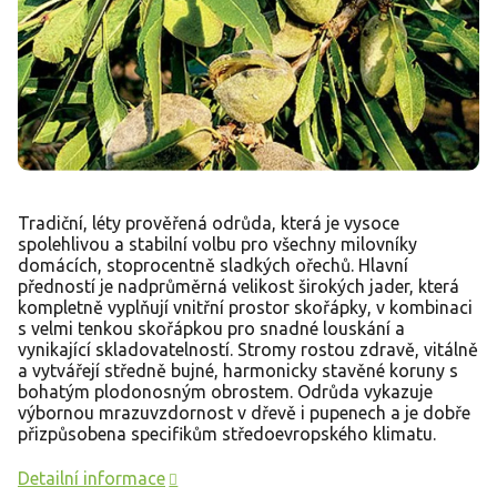
Tradiční, léty prověřená odrůda, která je vysoce
spolehlivou a stabilní volbu pro všechny milovníky
domácích, stoprocentně sladkých ořechů. Hlavní
předností je nadprůměrná velikost širokých jader, která
kompletně vyplňují vnitřní prostor skořápky, v kombinaci
s velmi tenkou skořápkou pro snadné louskání a
vynikající skladovatelností. Stromy rostou zdravě, vitálně
a vytvářejí středně bujné, harmonicky stavěné koruny s
bohatým plodonosným obrostem. Odrůda vykazuje
výbornou mrazuvzdornost v dřevě i pupenech a je dobře
přizpůsobena specifikům středoevropského klimatu.
Detailní informace