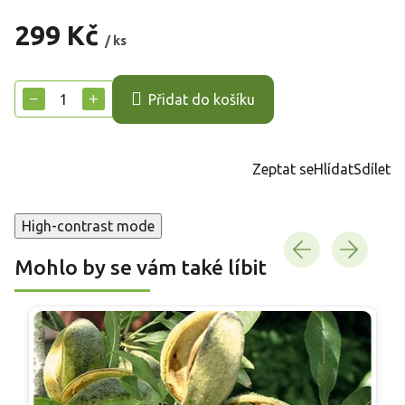
299 Kč
/ ks
Měrná
cena:
−
+
Přidat do košíku
Zeptat se
Hlídat
Sdílet
High-contrast mode
Mohlo by se vám také líbit