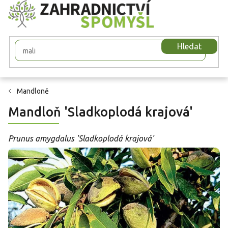
Přejít
na
obsah
Hledat
Mandloně
Mandloň 'Sladkoplodá krajová'
Prunus amygdalus 'Sladkoplodá krajová'