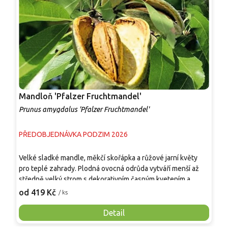
Mandloň 'Pfalzer Fruchtmandel'
M
Prunus amygdalus 'Pfalzer Fruchtmandel'
P
PŘEDOBJEDNÁVKA PODZIM 2026
P
Velké sladké mandle, měkčí skořápka a růžové jarní květy
E
pro teplé zahrady. Plodná ovocná odrůda vytváří menší až
š
středně velký strom s dekorativním časným kvetením a
j
úrodou od konce září do října. Jádra jsou sladká, jemně
E
od 419 Kč
o
/ ks
oříšková a dobře využitelná čerstvá, pražená, do cukroví,
k
dezertů, domácí granoly i mandlového mléka. V zahradě
r
Detail
spojuje užitek skořápkového ovoce s okrasným efektem, kdy
t