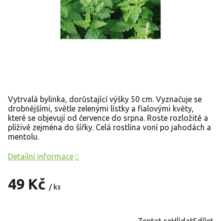
Vytrvalá bylinka, dorůstající výšky 50 cm. Vyznačuje se
drobnějšími, světle zelenými lístky a
fialovými květy,
které se objevují od července do srpna. Roste rozložitě a
plíživě zejména do šířky. Celá rostlina voní po jahodách a
mentolu.
Detailní informace
49 Kč
/ ks
Měrná
cena:
Zeptat se
Hlídat
Sdílet