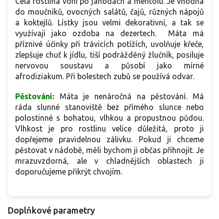
Celá rostlina voní po jahodách a mentolu. Je vhodná
do moučníků, ovocných salátů, čajů, různých nápojů
a koktejlů. Lístky jsou velmi dekorativní, a tak se
využívají jako ozdoba na dezertech. Máta má
příznivé účinky při trávicích potížích, uvolňuje křeče,
zlepšuje chuť k jídlu, tiší podrážděný žlučník, posiluje
nervovou soustavu a působí jako mírné
afrodiziakum. Při bolestech zubů se používá odvar.
Pěstování:
Máta je
nenáročná na pěstování. Má
ráda slunné stanoviště bez přímého slunce nebo
polostinné s bohatou, vlhkou a propustnou půdou.
Vlhkost je pro rostlinu velice důležitá, proto ji
dopřejeme pravidelnou zálivku. Pokud ji chceme
pěstovat v nádobě, měli bychom ji občas přihnojit. Je
mrazuvzdorná, ale v
chladnějších oblastech ji
doporučujeme přikrýt chvojím.
Doplňkové parametry