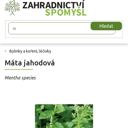
Přejít
na
obsah
Hledat
Bylinky a koření, léčivky
Máta jahodová
Mentha species