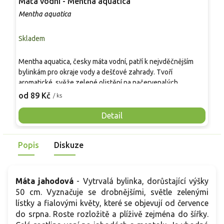
Máta vodní - Mentha aquatica
M
Mentha aquatica
M
Skladem
S
Mentha aquatica, česky máta vodní, patří k nejvděčnějším
J
bylinkám pro okraje vody a dešťové zahrady. Tvoří
s
aromatické, svěže zelené olistění na načervenalých
M
lodyhách a v červenci až září vykvétá růžovofialovými
v
od 89 Kč
o
/ ks
hlávkami. Růst je oddenkatý a rychlý, proto se často volí
n
pěstování v nádobě nebo s kořenovou bariérou. V kuchyni
s
Detail
se uplatní podobně jako máta peprná, chuť bývá jemnější a
r
svěžejší. Vyzrálé rostliny bezpečně přezimují přibližně do
k
Popis
Diskuze
-20 °C. V dospělosti dorůstá přibližně 40–80 cm a oddenky
h
se rozrůstá do šířky.
l
Máta jahodová
- Vytrvalá bylinka, dorůstající výšky
50 cm. Vyznačuje se drobnějšími, světle zelenými
lístky a
fialovými květy, které se objevují od července
do srpna. Roste rozložitě a plíživě zejména do šířky.