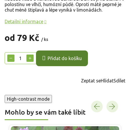
polostínu ve vlhčí, humózní půdě. Oproti mátě peprné je
chuť méně štiplavá a lépe vyniká v limonádách.
Detailní informace
od
79 Kč
/ ks
Měrná
cena:
−
+
Přidat do košíku
Zeptat se
Hlídat
Sdílet
High-contrast mode
Mohlo by se vám také líbit