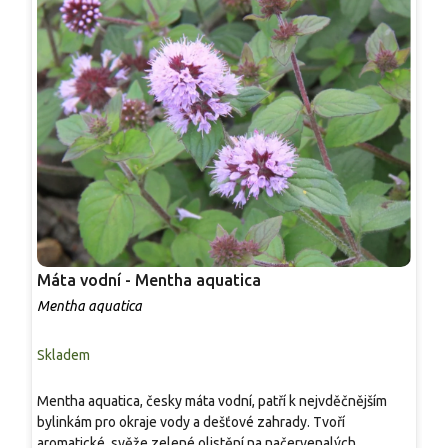
Máta vodní - Mentha aquatica
M
Mentha aquatica
M
Skladem
S
V
Mentha aquatica, česky máta vodní, patří k nejvděčnějším
d
bylinkám pro okraje vody a dešťové zahrady. Tvoří
v
aromatické, svěže zelené olistění na načervenalých