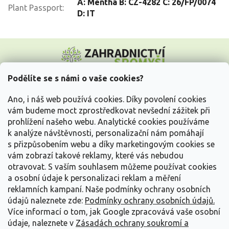
A: Mentha B: CZ-4282 C: 26/FP/0074
Plant Passport
:
D: IT
Z
á
p
a
Podělíte se s námi o vaše cookies?
t
Vše o nákupu
í
Ano, i náš web používá cookies. Díky povolení cookies
vám budeme moct zprostředkovat nevšední zážitek při
prohlížení našeho webu. Analytické cookies používáme
Informace pro Vás
k analýze návštěvnosti, personalizační nám pomáhají
s přizpůsobením webu a díky marketingovým cookies se
Kontakujte nás
vám zobrazí takové reklamy, které vás nebudou
otravovat.
S vaším souhlasem můžeme používat cookies
a osobní údaje k personalizaci reklam a měření
reklamních kampaní. Naše podmínky ochrany osobních
údajů naleznete zde:
Podmínky ochrany osobních údajů.
Více informací o tom, jak Google zpracovává vaše osobní
údaje, naleznete v
Zásadách ochrany soukromí a