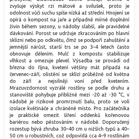
zvyšuje výskyt rzi mátové a svilušek, proto je
odolnost vůči suchu spíše nízká až střední. Hnojení se
opírá o kompost na jaře a případně mírné doplnění
živin během sezony, u nádoby slabší, ale pravidelné
dávkování. Porost se udržuje zkracováním po hlavní
sklizni nebo po odkvětu, čímž se podpoří zahuštění a
jemnější nárůst, starší trs se po 3–4 letech často
obnovuje dělením. Mulč z kompostu stabilizuje
vlhkost a omezuje plevel. Výsadba se provádí od
března do října, kvetení většiny mát připadá na
červenec–září, olistění se sklízí průběžně od května
do září a nejsilněji voní před kvetením.
Mrazuvzdornost vyzrálé rostliny se podle druhu a
stanoviště pohybuje přibližně mezi -20 až -30 °C, v
nádobě je rizikové promrznutí balu, proto se volí
izolace květináče a chráněné místo. Pro začátečníka
je praktické omezit šíření oddenků kořenovou
bariérou nebo pěstováním v nádobě. Doporučený
rozestup bývá zhruba 30–40 cm u nižších typů a 40–
50 cm u robustních, což odpovídá cca 4–9 rostlinám