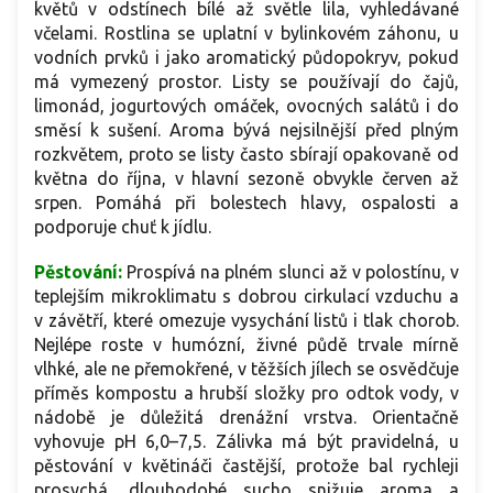
květů v odstínech bílé až světle lila, vyhledávané
včelami. Rostlina se uplatní v bylinkovém záhonu, u
vodních prvků i jako aromatický půdopokryv, pokud
má vymezený prostor. Listy se používají do čajů,
limonád, jogurtových omáček, ovocných salátů i do
směsí k sušení. Aroma bývá nejsilnější před plným
rozkvětem, proto se listy často sbírají opakovaně od
května do října, v hlavní sezoně obvykle červen až
srpen. Pomáhá při bolestech hlavy, ospalosti a
podporuje chuť k jídlu.
Pěstování:
Prospívá na plném slunci až v polostínu, v
teplejším mikroklimatu s dobrou cirkulací vzduchu a
v závětří, které omezuje vysychání listů i tlak chorob.
Nejlépe roste v humózní, živné půdě trvale mírně
vlhké, ale ne přemokřené, v těžších jílech se osvědčuje
příměs kompostu a hrubší složky pro odtok vody, v
nádobě je důležitá drenážní vrstva. Orientačně
vyhovuje pH 6,0–7,5. Zálivka má být pravidelná, u
pěstování v květináči častější, protože bal rychleji
prosychá, dlouhodobé sucho snižuje aroma a