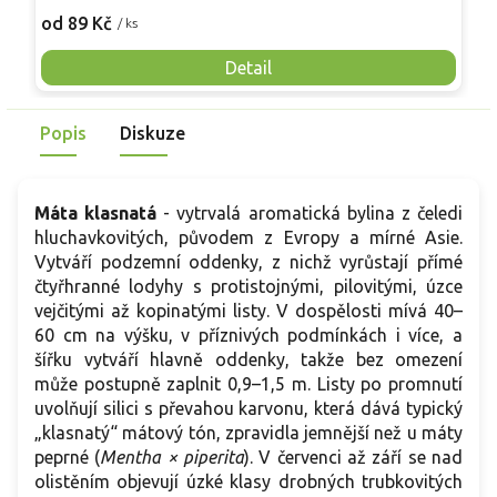
z
9
lodyhách a v červenci až září vykvétá růžovofialovými
od 89 Kč
/ ks
l
hlávkami. Růst je oddenkatý a rychlý, proto se často volí
o
pěstování v nádobě nebo s kořenovou bariérou. V kuchyni
Detail
č
se uplatní podobně jako máta peprná, chuť bývá jemnější a
v
svěžejší. Vyzrálé rostliny bezpečně přezimují přibližně do
l
Popis
Diskuze
-20 °C. V dospělosti dorůstá přibližně 40–80 cm a oddenky
o
se rozrůstá do šířky.
Máta klasnatá
- vytrvalá aromatická bylina z čeledi
hluchavkovitých, původem z Evropy a mírné Asie.
Vytváří podzemní oddenky, z nichž vyrůstají přímé
čtyřhranné lodyhy s protistojnými, pilovitými, úzce
vejčitými až kopinatými listy. V dospělosti mívá 40–
60 cm na výšku, v příznivých podmínkách i více, a
šířku vytváří hlavně oddenky, takže bez omezení
může postupně zaplnit 0,9–1,5 m. Listy po promnutí
uvolňují silici s převahou karvonu, která dává typický
„klasnatý“ mátový tón, zpravidla jemnější než u máty
peprné (
Mentha × piperita
). V červenci až září se nad
olistěním objevují úzké klasy drobných trubkovitých