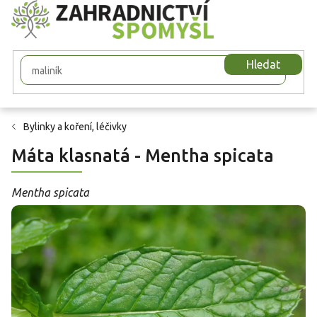
Přejít
na
obsah
Hledat
Bylinky a koření, léčivky
Máta klasnatá - Mentha spicata
Mentha spicata