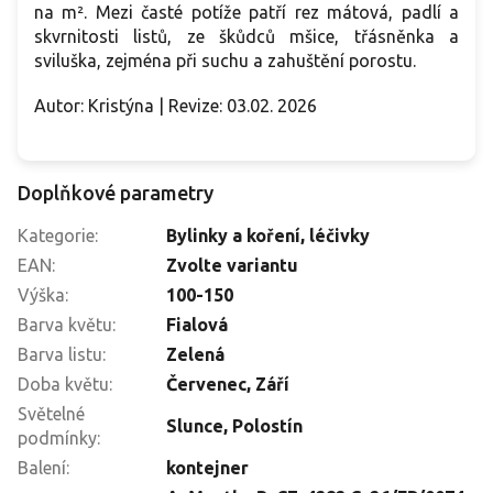
na m². Mezi časté potíže patří rez mátová, padlí a
skvrnitosti listů, ze škůdců mšice, třásněnka a
sviluška, zejména při suchu a zahuštění porostu.
Autor: Kristýna | Revize: 03.02. 2026
Doplňkové parametry
Kategorie
:
Bylinky a koření, léčivky
EAN
:
Zvolte variantu
Výška
:
100-150
Barva květu
:
Fialová
Barva listu
:
Zelená
Doba květu
:
Červenec
,
Září
Světelné
Slunce
,
Polostín
podmínky
:
Balení
:
kontejner