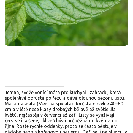
Jemná, svěže vonící máta pro kuchyni i zahradu, která
spolehlivě obrůstá po řezu a dává dlouhou sezonu listů.
Máta klasnatá (Mentha spicata) dorůstá obvykle 40–60
cm a v létě nese klasy drobných bělavě až světle lila
květů, nejčastěji v červenci až září. Listy se využívají
čerstvé i sušené, sklizeň bývá průběžná od května do
října. Roste rychle oddenky, proto se často pěstuje v
nádobě nebo s kořenovou bariérou. Daří se jí na slunci i v