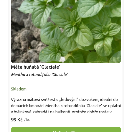
Máta huňatá 'Glaciale'
M
'
Mentha x rotundifolia 'Glaciale'
M
Skladem
S
Výrazná mátová svěžest s „ledovým“ dozvukem, ideální do
T
domácích limonád. Mentha × rotundifolia 'Glaciale' se uplatní
d
v bylinkové zahradě i na balkoně, protože dobře roste v
v
záhonu i ve větším květináči. Dorůstá přibližně 40–80 cm,
p
99 Kč
1
/ ks
listy se sklízí od května do října a po seříznutí rychle znovu
n
obrůstají. Květy bývají fialové a objevují se v létě, obvykle od
k