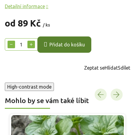
Detailní informace
od
89 Kč
/ ks
Měrná
cena:
−
+
Přidat do košíku
Zeptat se
Hlídat
Sdílet
High-contrast mode
Mohlo by se vám také líbit