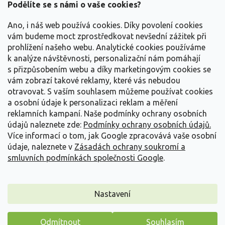
a
Podělíte se s námi o vaše cookies?
t
Vše o nákupu
í
Ano, i náš web používá cookies. Díky povolení cookies
vám budeme moct zprostředkovat nevšední zážitek při
prohlížení našeho webu. Analytické cookies používáme
Informace pro Vás
k analýze návštěvnosti, personalizační nám pomáhají
s přizpůsobením webu a díky marketingovým cookies se
Kontakujte nás
vám zobrazí takové reklamy, které vás nebudou
otravovat.
S vaším souhlasem můžeme používat cookies
a osobní údaje k personalizaci reklam a měření
reklamních kampaní. Naše podmínky ochrany osobních
údajů naleznete zde:
Podmínky ochrany osobních údajů.
Více informací o tom, jak Google zpracovává vaše osobní
údaje, naleznete v
Zásadách ochrany soukromí a
smluvních podmínkách společnosti Google
.
Vytvořil Shoptet
Nastavení
Copyright 2026
Zahradnictví Spomyšl
. Všechna práva
Odmítnout
Souhlasím