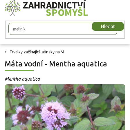
Přejít
na
obsah
Hledat
Trvalky začínající latinsky na M
Máta vodní - Mentha aquatica
Mentha aquatica