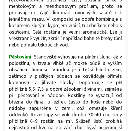
mentolovým a menthonovým profilem, proto se
přidávají do čajů, limonád, ovocných salátů i k
jehněčímu masu. V kompozici se dobře kombinuje s
kosatcem žlutým, kyprejem vrbicí, tužebníkem nebo s
ostřicemi. Celá rostlina je velmi aromatická. Lze ji
všestranně využít, zkrášlí například bahnité břehy tůní
nebo pomalu tekoucích vod.
Pěstování:
Stanoviště vyhovuje na plném slunci až v
polostínu, v trvale vlhké až mokré půdě s vyšším
obsahem humusu. Vhodná je i těžší hlinitá zem,
zatímco v písčitých půdách se osvědčuje příměs
kompostu a jílovité složky. Doporučuje se pH
přibližně 5,5–7,5 a dobré zásobení živinami, zejména
při pěstování v nádobě. Rostliny se vysazují od
března do října, u jezírek často do koše nebo do
nádoby zapuštěné v zemi, což omezuje šíření
oddenků. Rozestupy se volí zhruba 30–40 cm, tedy
přibližně 6–9 rostlin na m². Sklizeň listů probíhá
nejčastěji od května do září, chuť bývá nejjemnější