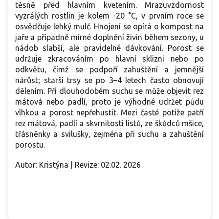
těsně před hlavním kvetením. Mrazuvzdornost
vyzrálých rostlin je kolem -20 °C, v prvním roce se
osvědčuje lehký mulč. Hnojení se opírá o kompost na
jaře a případně mírné doplnění živin během sezony, u
nádob slabší, ale pravidelné dávkování. Porost se
udržuje zkracováním po hlavní sklizni nebo po
odkvětu, čímž se podpoří zahuštění a jemnější
nárůst; starší trsy se po 3–4 letech často obnovují
dělením. Při dlouhodobém suchu se může objevit rez
mátová nebo padlí, proto je výhodné udržet půdu
vlhkou a porost nepřehustit. Mezi časté potíže patří
rez mátová, padlí a skvrnitosti listů, ze škůdců mšice,
třásněnky a svilušky, zejména při suchu a zahuštění
porostu.
Autor: Kristýna | Revize: 02.02. 2026