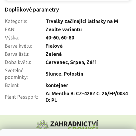
Doplňkové parametry
Kategorie
:
Trvalky začínající latinsky na M
EAN
:
Zvolte variantu
Výška
:
40-60
,
60-80
Barva květu
:
Fialová
Barva listu
:
Zelená
Doba květu
:
Červenec
,
Srpen
,
Září
Světelné
Slunce
,
Polostín
podmínky
:
Balení
:
kontejner
A: Mentha B: CZ-4282 C: 26/FP/0034
Plant Passport
:
D: PL
Z
á
p