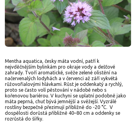
Mentha aquatica, česky máta vodní, patří k
nejvděčnějším bylinkám pro okraje vody a dešťové
zahrady. Tvoří aromatické, svěže zelené olistění na
načervenalých lodyhách a v červenci až září vykvétá
růžovofialovými hlávkami. Růst je oddenkatý a rychlý,
proto se často volí pěstování v nádobě nebo s
kořenovou bariérou. V kuchyni se uplatní podobně jako
máta peprná, chuť bývá jemnější a svěžejší. Vyzrálé
rostliny bezpečně přezimují přibližně do -20 °C. V
dospělosti dorůstá přibližně 40–80 cm a oddenky se
rozrůstá do šířky.