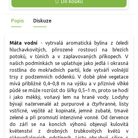
Do košíku
června do září. Půda má být humózní, propustná a spíše
b
vlhčí, slunce až polostín. Listy se používají čerstvé do
d
limonád, sirupů, ovocných salátů a k dochucení pečeného
r
Popis
Diskuze
ovoce.
li
Máta vodní
- vytrvalá aromatická bylina z čeledi
hluchavkovitých, přirozeně rostoucí na březích
potoků, v tůních a v zaplavovaných příkopech. V
našich podmínkách se uplatňuje jako jedlá i okrasná
rostlina do mokřadních partií, kde vytváří volnější
trsy z podzemních oddenků. V době plné vegetace
mívá přibližně 0,4–0,8 m na výšku a v příznivě vlhké
půdě se může rozrůst do šířky 0,5–1 m, proto se hodí
i jako měkký, voňavý lem na hraně vody. Lodyhy
bývají načervenalé až purpurové a čtyřhranné, listy
vstřícné, vejčité až kopinaté, jemně zubaté, tmavě
zelené a při promnutí intenzivně vonné. Od července
do září se na koncích výhonů objevují kulovitá
květenství z drobných trubkovitých květů v
růžovofialových odstínech. Listy obsahují silice s