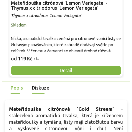
Mateřídouška citrónová 'Lemon Variegata' -
M
Thymus x citriodorus 'Lemon Variegata'
T
Thymus x citriodorus 'Lemon Variegata'
T
Skladem
S
Nízká, aromatická trvalka ceněná pro citronově vonící listy se
V
žlutavým panašováním, které zahradě dodávají světlo po
a
celý rok. V červnu a červenci se objevují drobné růžově
ž
fialové květy lákající opylovače. Rostlina vytváří kompaktní
p
od 119 Kč
o
/ ks
polštáře vysoké 10-15 cm a široké kolem 25-30 cm. Díky
r
dobré mrazuvzdornosti, toleranci sucha a nenáročnosti je
K
Detail
vhodná do skalek, suchých zídek, bylinkových záhonů i
m
nádob.
p
Popis
Diskuze
Mateřídouška citrónová ´Gold Stream´
-
stálezelená aromatická trvalka, která je křížencem
mateřídoušky a tymiánu, listy mají zlatožlutou barvu
a vysloveně citronovou vůni i chuť. Není