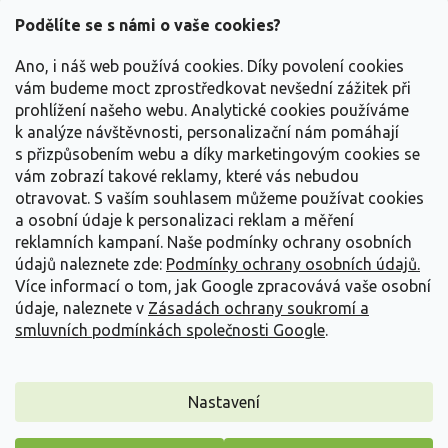
p
a
Podělíte se s námi o vaše cookies?
t
Vše o nákupu
í
Ano, i náš web používá cookies. Díky povolení cookies
vám budeme moct zprostředkovat nevšední zážitek při
prohlížení našeho webu. Analytické cookies používáme
Informace pro Vás
k analýze návštěvnosti, personalizační nám pomáhají
s přizpůsobením webu a díky marketingovým cookies se
Kontakujte nás
vám zobrazí takové reklamy, které vás nebudou
otravovat.
S vaším souhlasem můžeme používat cookies
a osobní údaje k personalizaci reklam a měření
reklamních kampaní. Naše podmínky ochrany osobních
údajů naleznete zde:
Podmínky ochrany osobních údajů.
Více informací o tom, jak Google zpracovává vaše osobní
údaje, naleznete v
Zásadách ochrany soukromí a
smluvních podmínkách společnosti Google
.
Vytvořil Shoptet
Nastavení