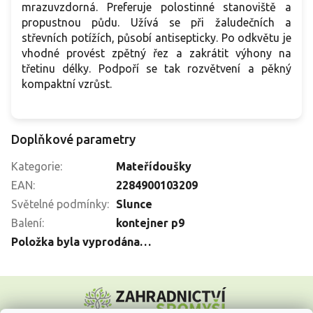
mrazuvzdorná. Preferuje polostinné stanoviště a
propustnou půdu. Užívá se při žaludečních a
střevních potížích, působí antisepticky. Po odkvětu je
vhodné provést zpětný řez a zakrátit výhony na
třetinu délky. Podpoří se tak rozvětvení a pěkný
kompaktní vzrůst.
Doplňkové parametry
Kategorie
:
Mateřídoušky
EAN
:
2284900103209
Světelné podmínky
:
Slunce
Balení
:
kontejner p9
Položka byla vyprodána…
Z
á