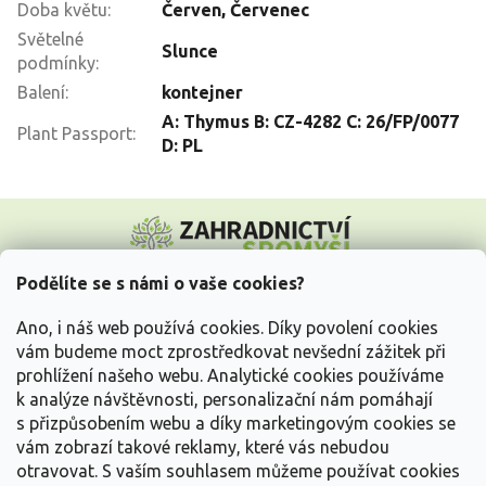
Doba květu
:
Červen
,
Červenec
Světelné
Slunce
podmínky
:
Balení
:
kontejner
A: Thymus B: CZ-4282 C: 26/FP/0077
Plant Passport
:
D: PL
Z
á
p
a
Podělíte se s námi o vaše cookies?
t
Vše o nákupu
í
Ano, i náš web používá cookies. Díky povolení cookies
vám budeme moct zprostředkovat nevšední zážitek při
prohlížení našeho webu. Analytické cookies používáme
Informace pro Vás
k analýze návštěvnosti, personalizační nám pomáhají
s přizpůsobením webu a díky marketingovým cookies se
Kontakujte nás
vám zobrazí takové reklamy, které vás nebudou
otravovat.
S vaším souhlasem můžeme používat cookies