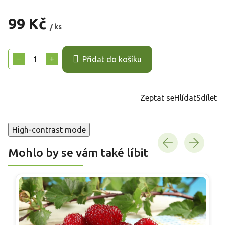
99 Kč
/ ks
Měrná
cena:
−
+
Přidat do košíku
Zeptat se
Hlídat
Sdílet
High-contrast mode
Mohlo by se vám také líbit