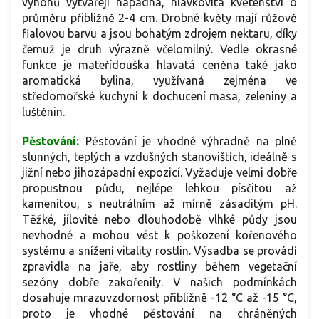
výhonů vytvářejí nápadná, hlávkovitá květenství o
průměru přibližně 2-4 cm. Drobné květy mají růžově
fialovou barvu a jsou bohatým zdrojem nektaru, díky
čemuž je druh výrazně včelomilný. Vedle okrasné
funkce je mateřídouška hlavatá ceněna také jako
aromatická bylina, využívaná zejména ve
středomořské kuchyni k dochucení masa, zeleniny a
luštěnin.
Pěstování:
Pěstování je vhodné výhradně na plně
slunných, teplých a vzdušných stanovištích, ideálně s
jižní nebo jihozápadní expozicí. Vyžaduje velmi dobře
propustnou půdu, nejlépe lehkou písčitou až
kamenitou, s neutrálním až mírně zásaditým pH.
Těžké, jílovité nebo dlouhodobě vlhké půdy jsou
nevhodné a mohou vést k poškození kořenového
systému a snížení vitality rostlin. Výsadba se provádí
zpravidla na jaře, aby rostliny během vegetační
sezóny dobře zakořenily. V našich podmínkách
dosahuje mrazuvzdornost přibližně -12 °C až -15 °C,
proto je vhodné pěstování na chráněných