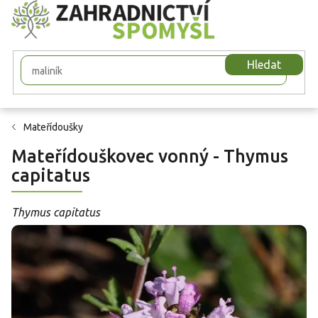
Přejít
na
obsah
Hledat
Mateřídoušky
Mateřídouškovec vonný - Thymus
capitatus
Thymus capitatus