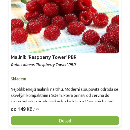
Maliník 'Raspberry Tower' PBR
P
'
Rubus idaeus 'Raspberry Tower' PBR
C
Skladem
S
Nejoblíbenější maliník na trhu. Moderní sloupovitá odrůda se
M
skvělým kompaktním růstem, která přináší od června do
A
srpna bohatou úrodu velkých, sladkých a šťavnatých plodů.
v
Pevné vzpřímené výhony tvoří elegantní habitus bez
j
od 149 Kč
o
/ ks
nutnosti opory, ideální pro nádoby, balkony i malé zahrady.
n
Mrazuvzdornost do −25 °C a spolehlivá vitalita z něj dělají
V
Detail
skvělou volbu pro každého pěstitele.