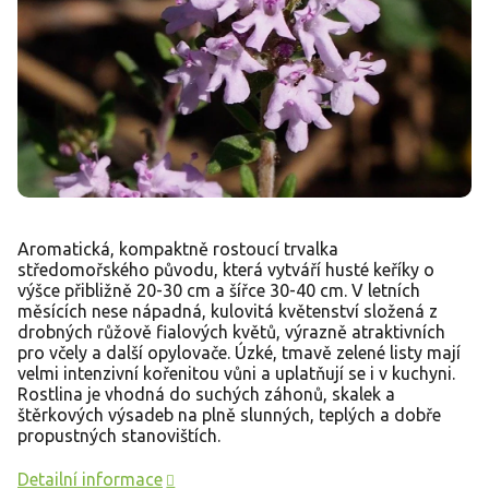
Aromatická, kompaktně rostoucí trvalka
středomořského původu, která vytváří husté keříky o
výšce přibližně 20-30 cm a šířce 30-40 cm. V letních
měsících nese nápadná, kulovitá květenství složená z
drobných růžově fialových květů, výrazně atraktivních
pro včely a další opylovače. Úzké, tmavě zelené listy mají
velmi intenzivní kořenitou vůni a uplatňují se i v kuchyni.
Rostlina je vhodná do suchých záhonů, skalek a
štěrkových výsadeb na plně slunných, teplých a dobře
propustných stanovištích.
Detailní informace