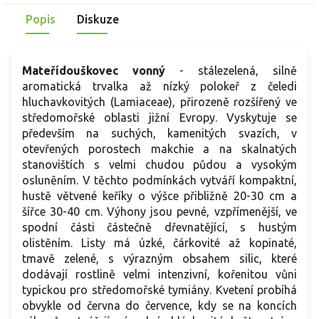
Popis
Diskuze
Mateřídouškovec vonný
- stálezelená, silně
aromatická trvalka až nízký polokeř z čeledi
hluchavkovitých (Lamiaceae), přirozeně rozšířený ve
středomořské oblasti jižní Evropy. Vyskytuje se
především na suchých, kamenitých svazích, v
otevřených porostech makchie a na skalnatých
stanovištích s velmi chudou půdou a vysokým
osluněním. V těchto podmínkách vytváří kompaktní,
hustě větvené keříky o výšce přibližně 20-30 cm a
šířce 30-40 cm. Výhony jsou pevné, vzpřímenější, ve
spodní části částečně dřevnatějící, s hustým
olistěním. Listy má úzké, čárkovité až kopinaté,
tmavě zelené, s výrazným obsahem silic, které
dodávají rostlině velmi intenzivní, kořenitou vůni
typickou pro středomořské tymiány. Kvetení probíhá
obvykle od června do července, kdy se na koncích