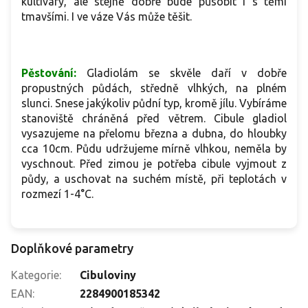
kultivary, ale stejně dobře bude působit i s těmi
tmavšími. I ve váze Vás může těšit.
Pěstování:
Gladiolám se skvěle daří v dobře
propustných půdách, středně vlhkých, na plném
slunci. Snese jakýkoliv půdní typ, kromě jílu. Vybíráme
stanoviště chráněná před větrem. Cibule gladiol
vysazujeme na přelomu března a dubna, do hloubky
cca 10cm. Půdu udržujeme mírně vlhkou, neměla by
vyschnout. Před zimou je potřeba cibule vyjmout z
půdy, a uschovat na suchém místě, při teplotách v
rozmezí 1-4°C.
Doplňkové parametry
Kategorie
:
Cibuloviny
EAN
:
2284900185342