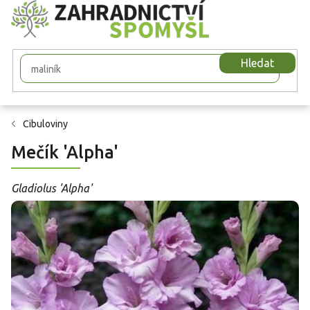
Přejít
na
obsah
Hledat
Cibuloviny
Mečík 'Alpha'
Gladiolus 'Alpha'