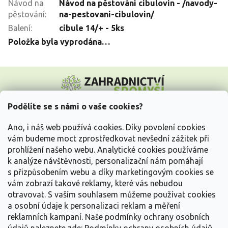
Návod na
Návod na pěstování cibulovin - /navody-
pěstování
:
na-pestovani-cibulovin/
Balení
:
cibule 14/+ - 5ks
Položka byla vyprodána…
Z
á
p
a
Podělíte se s námi o vaše cookies?
t
Vše o nákupu
í
Ano, i náš web používá cookies. Díky povolení cookies
vám budeme moct zprostředkovat nevšední zážitek při
prohlížení našeho webu. Analytické cookies používáme
Informace pro Vás
k analýze návštěvnosti, personalizační nám pomáhají
s přizpůsobením webu a díky marketingovým cookies se
Kontakujte nás
vám zobrazí takové reklamy, které vás nebudou
otravovat.
S vaším souhlasem můžeme používat cookies
a osobní údaje k personalizaci reklam a měření
reklamních kampaní. Naše podmínky ochrany osobních