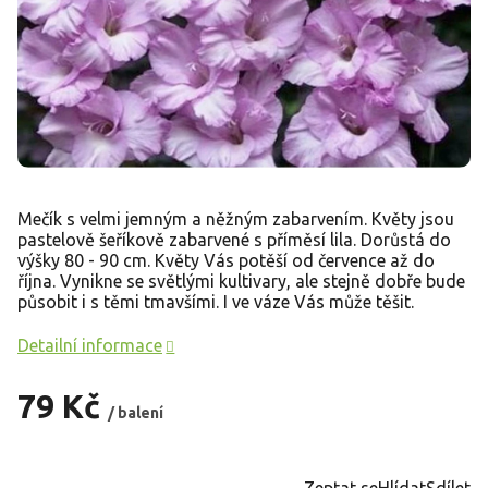
Mečík s velmi jemným a něžným zabarvením. Květy jsou
pastelově šeříkově zabarvené s příměsí lila. Dorůstá do
výšky 80 - 90 cm. Květy Vás potěší od července až do
října. Vynikne se světlými kultivary, ale stejně dobře bude
působit i s těmi tmavšími. I ve váze Vás může těšit.
Detailní informace
79 Kč
/ balení
Měrná
cena:
Zeptat se
Hlídat
Sdílet