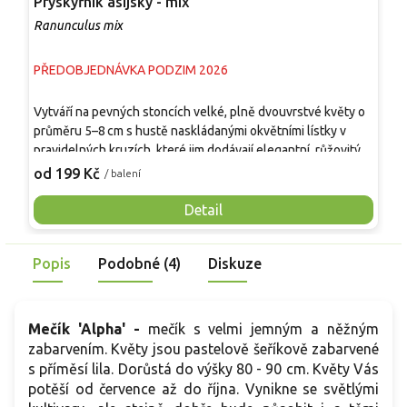
Pryskyřník asijský - mix
R
Ranunculus mix
S
PŘEDOBJEDNÁVKA PODZIM 2026
P
T
Vytváří na pevných stoncích velké, plně dvouvrstvé květy o
s
průměru 5–8 cm s hustě naskládanými okvětními lístky v
k
pravidelných kruzích, které jim dodávají elegantní, růžovitý
z
9
vzhled. Listy jsou tmavě zelené a jemně členěné, tvoří
od 199 Kč
/ balení
r
kompaktní bazální růžici. Rostlina dorůstá 30–40 cm, kvete
d
postupně od dubna do června a nabízí dlouhou sezónu
Detail
p
barev v záhonech i nádobách. Hodí se do skupinových i
plošných výsadeb, dobře kombinovatelná s trvalkami i jinými
Popis
Podobné (4)
Diskuze
cibulovinami, je vhodná také k řezu do vázy.
Mečík 'Alpha' -
mečík s velmi jemným a něžným
zabarvením. Květy jsou pastelově šeříkově zabarvené
s příměsí lila. Dorůstá do výšky 80 - 90 cm. Květy Vás
potěší od července až do října. Vynikne se světlými