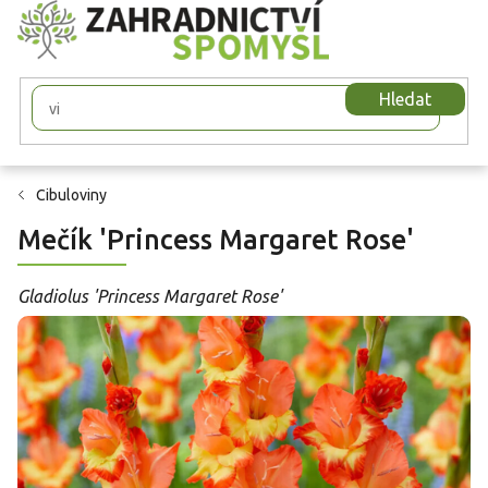
Přejít
na
obsah
Hledat
Cibuloviny
Mečík 'Princess Margaret Rose'
Gladiolus 'Princess Margaret Rose'