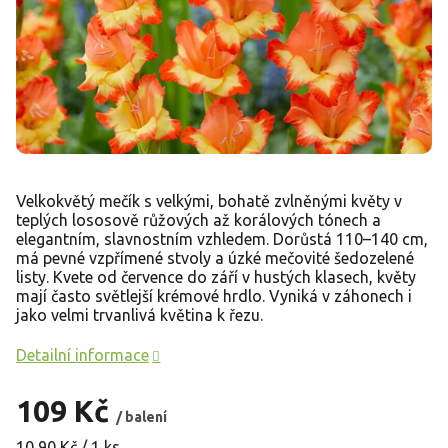
Velkokvětý mečík s velkými, bohatě zvlněnými květy v
teplých lososově růžových až korálových tónech a
elegantním, slavnostním vzhledem. Dorůstá 110–140 cm,
má pevné vzpřímené stvoly a úzké mečovité šedozelené
listy. Kvete od července do září v hustých klasech, květy
mají často světlejší krémové hrdlo. Vyniká v záhonech i
jako velmi trvanlivá květina k řezu.
Detailní informace
109 Kč
/ balení
Měrná
10,90 Kč / 1 ks