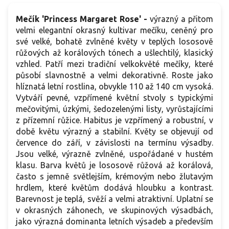
Mečík 'Princess Margaret Rose' -
výrazný a přitom
velmi elegantní okrasný kultivar mečíku, ceněný pro
své velké, bohatě zvlněné květy v teplých lososově
růžových až korálových tónech a ušlechtilý, klasický
vzhled. Patří mezi tradiční velkokvěté mečíky, které
působí slavnostně a velmi dekorativně. Roste jako
hlíznatá letní rostlina, obvykle 110 až 140 cm vysoká.
Vytváří pevné, vzpřímené květní stvoly s typickými
mečovitými, úzkými, šedozelenými listy, vyrůstajícími
z přízemní růžice. Habitus je vzpřímený a robustní, v
době květu výrazný a stabilní. Květy se objevují od
července do září, v závislosti na termínu výsadby.
Jsou velké, výrazně zvlněné, uspořádané v hustém
klasu. Barva květů je lososově růžová až korálová,
často s jemně světlejším, krémovým nebo žlutavým
hrdlem, které květům dodává hloubku a kontrast.
Barevnost je teplá, svěží a velmi atraktivní. Uplatní se
v okrasných záhonech, ve skupinových výsadbách,
jako výrazná dominanta letních výsadeb a především