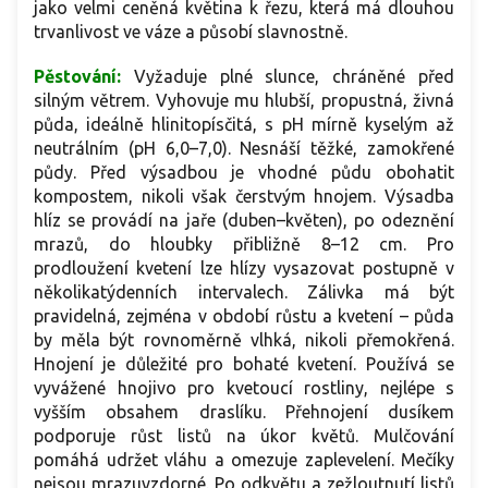
jako velmi ceněná květina k řezu, která má dlouhou
trvanlivost ve váze a působí slavnostně.
Pěstování:
Vyžaduje plné slunce, chráněné před
silným větrem. Vyhovuje mu hlubší, propustná, živná
půda, ideálně hlinitopísčitá, s pH mírně kyselým až
neutrálním (pH 6,0–7,0). Nesnáší těžké, zamokřené
půdy. Před výsadbou je vhodné půdu obohatit
kompostem, nikoli však čerstvým hnojem. Výsadba
hlíz se provádí na jaře (duben–květen), po odeznění
mrazů, do hloubky přibližně 8–12 cm. Pro
prodloužení kvetení lze hlízy vysazovat postupně v
několikatýdenních intervalech. Zálivka má být
pravidelná, zejména v období růstu a kvetení – půda
by měla být rovnoměrně vlhká, nikoli přemokřená.
Hnojení je důležité pro bohaté kvetení. Používá se
vyvážené hnojivo pro kvetoucí rostliny, nejlépe s
vyšším obsahem draslíku. Přehnojení dusíkem
podporuje růst listů na úkor květů. Mulčování
pomáhá udržet vláhu a omezuje zaplevelení. Mečíky
nejsou mrazuvzdorné. Po odkvětu a zežloutnutí listů