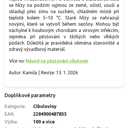
se hlízy na podzim vyjmou ze země, očistí, usuší a
skladují přes zimu na suchém, chladném místě při
teplotě kolem 5–10 °C. Staré hlízy se nahrazují
novými, které se vytvoří během sezóny. Mohou být
náchylné k houbovým chorobám a virovým infekcím,
zejména při pěstování v těžkých nebo vlhkých
půdách. Důležitá je pravidelná obměna stanoviště a
zdravý výsadbový materiál.
Více na:
Návod na pěstování cibulovin
Autor: Kamila | Revize: 13. 1. 2026
Doplňkové parametry
Kategorie
:
Cibuloviny
EAN
:
2284900487835
Výška
:
100 a více