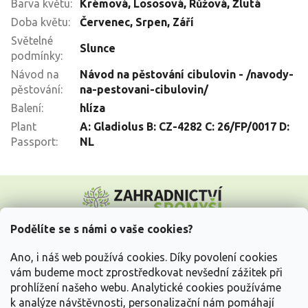
Barva květu
:
Krémová
,
Lososová
,
Růžová
,
Žlutá
Doba květu
:
Červenec
,
Srpen
,
Září
Světelné
Slunce
podmínky
:
Návod na
Návod na pěstování cibulovin - /navody-
pěstování
:
na-pestovani-cibulovin/
Balení
:
hlíza
Plant
A: Gladiolus B: CZ-4282 C: 26/FP/0017 D:
Passport
:
NL
Z
á
p
a
Podělíte se s námi o vaše cookies?
t
Vše o nákupu
í
Ano, i náš web používá cookies. Díky povolení cookies
vám budeme moct zprostředkovat nevšední zážitek při
prohlížení našeho webu. Analytické cookies používáme
Informace pro Vás
k analýze návštěvnosti, personalizační nám pomáhají