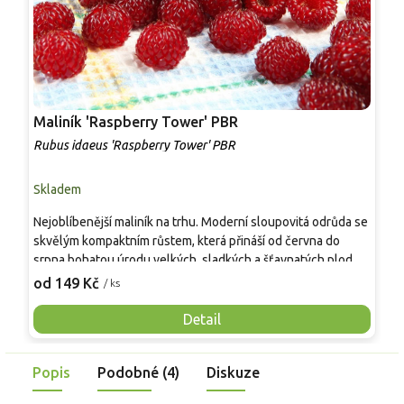
Maliník 'Raspberry Tower' PBR
P
'
Rubus idaeus 'Raspberry Tower' PBR
C
Skladem
S
Nejoblíbenější maliník na trhu. Moderní sloupovitá odrůda se
M
skvělým kompaktním růstem, která přináší od června do
A
srpna bohatou úrodu velkých, sladkých a šťavnatých plodů.
v
Pevné vzpřímené výhony tvoří elegantní habitus bez
j
od 149 Kč
o
/ ks
nutnosti opory, ideální pro nádoby, balkony i malé zahrady.
n
Mrazuvzdornost do −25 °C a spolehlivá vitalita z něj dělají
V
Detail
skvělou volbu pro každého pěstitele.
Popis
Podobné (4)
Diskuze