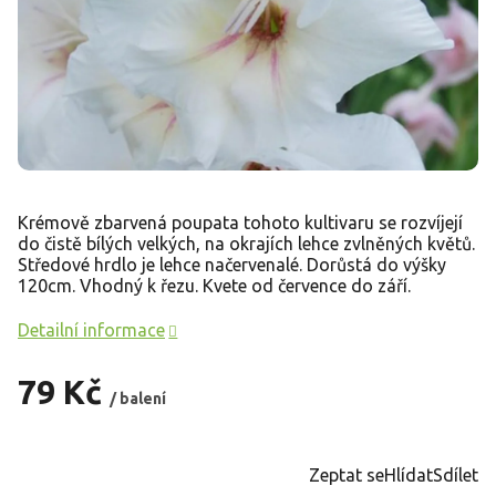
Krémově zbarvená poupata tohoto kultivaru se rozvíjejí
do čistě bílých velkých, na okrajích lehce zvlněných květů.
Středové hrdlo je lehce načervenalé. Dorůstá do výšky
120cm. Vhodný k řezu. Kvete od července do září.
Detailní informace
79 Kč
/ balení
Měrná
cena:
Zeptat se
Hlídat
Sdílet