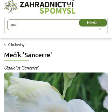
Přejít
na
obsah
Hledat
Cibuloviny
Mečík 'Sancerre'
Gladiolus 'Sancerre'