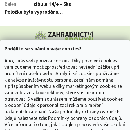
Balení
:
cibule 14/+ - 5ks
Položka byla vyprodána…
Z
á
p
a
Podělíte se s námi o vaše cookies?
t
Vše o nákupu
í
Ano, i náš web používá cookies. Díky povolení cookies
vám budeme moct zprostředkovat nevšední zážitek při
prohlížení našeho webu. Analytické cookies používáme
Informace pro Vás
k analýze návštěvnosti, personalizační nám pomáhají
s přizpůsobením webu a díky marketingovým cookies se
Kontakujte nás
vám zobrazí takové reklamy, které vás nebudou
otravovat.
S vaším souhlasem můžeme používat cookies
a osobní údaje k personalizaci reklam a měření
reklamních kampaní. Naše podmínky ochrany osobních
údajů naleznete zde:
Podmínky ochrany osobních údajů.
Více informací o tom, jak Google zpracovává vaše osobní