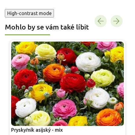
High-contrast mode
Mohlo by se vám také líbit
Pryskyřník asijský - mix
R