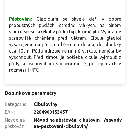
Pěstování:
Gladiolám se skvěle daří v dobře
propustných půdách, středně vlhkých, na plném
slunci. Snese jakýkoliv půdní typ, kromě jílu. Vybíráme
stanoviště chráněná před větrem. Cibule gladiol
vysazujeme na přelomu března a dubna, do hloubky
cca 10cm. Půdu udržujeme mírně vlhkou, neměla by
vyschnout. Před zimou je potřeba cibule vyjmout z
půdy, a uschovat na suchém místě, při teplotách v
rozmezí 1-4°C.
Doplňkové parametry
Kategorie
:
Cibuloviny
EAN
:
2284900153457
Návod na
Návod na pěstování cibulovin - /navody-
pěstování
:
na-pestovani-cibulovin/