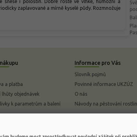
le snese i polostín. Dobře roste ve vlhké, humózní a
Svě
eriodicky zaplavované a mírně kyselé půdy. Rozmnožuje
po
Bal
Pla
Pa
 nákupu
Informace pro Vás
Slovník pojmů
a a platba
Povinné informace UKZÚZ
 lhůty objednávek
O nás
livky k parametrům a balení
Návody na pěstování rostli
pení od kupní smlouvy
mace
s vám budeme moct zprostředkovat nevšední zážitek při prohlí