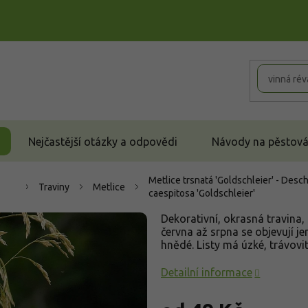
Nejčastější otázky a odpovědi
Návody na pěstován
Metlice trsnatá 'Goldschleier' - Desc
Traviny
Metlice
caespitosa 'Goldschleier'
Dekorativní, okrasná travina
června až srpna se objevují je
hnědé. Listy má úzké, trávovit
Detailní informace