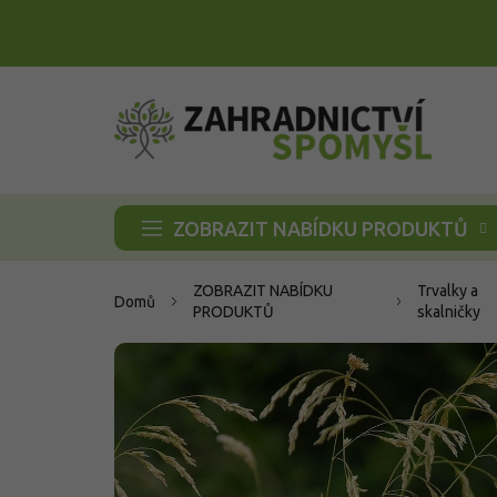
Přejít
na
obsah
ZOBRAZIT NABÍDKU PRODUKTŮ
ZOBRAZIT NABÍDKU
Trvalky a
Domů
PRODUKTŮ
skalničky