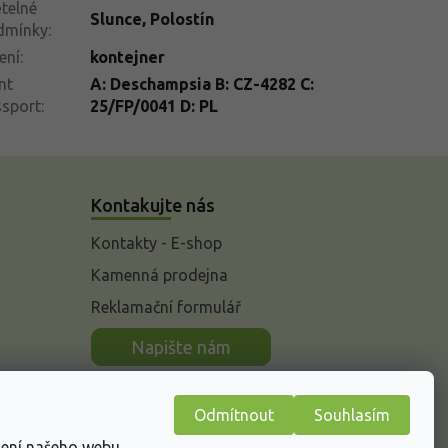
telné
Slunce
,
Polostín
dmínky
:
ení
:
kontejner
nt
A: Deschampsia B: CZ-4282 C:
ssport
:
25/FP/0041 D: PL
Kontakujte nás
Kontakty - E-shop
Kamenná prodejna
Reklamační formulář
n
Napište nám
Odmítnout
Souhlasím
žení našeho webu.