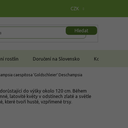
CZK
Hledat
í rostlin
Doručení na Slovensko
Kontakt
hampsia caespitosa 'Goldschleier'
Deschampsia
, dorůstající do výšky okolo 120 cm. Během
mné, latovité květy v odstínech zlaté a světle
é, které tvoří husté, vzpřímené trsy.