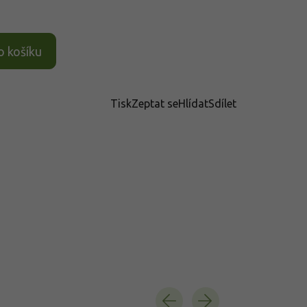
o košíku
Tisk
Zeptat se
Hlídat
Sdílet