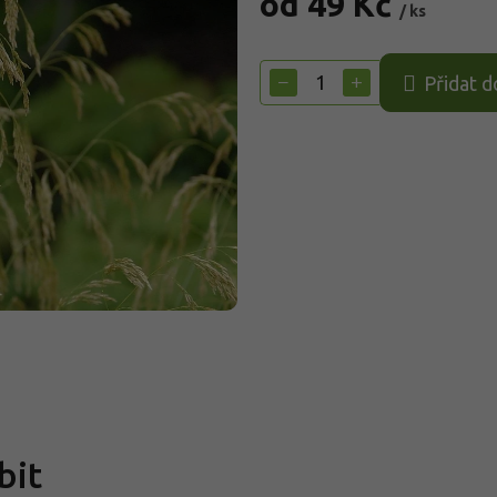
od
49 Kč
/ ks
Měrná
cena:
−
+
Přidat d
bit