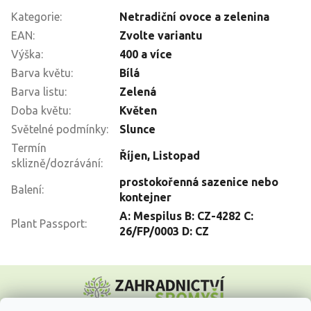
Kategorie
:
Netradiční ovoce a zelenina
EAN
:
Zvolte variantu
Výška
:
400 a více
Barva květu
:
Bílá
Barva listu
:
Zelená
Doba květu
:
Květen
Světelné podmínky
:
Slunce
Termín
Říjen
,
Listopad
sklizně/dozrávání
:
prostokořenná sazenice nebo
Balení
:
kontejner
A: Mespilus B: CZ-4282 C:
Plant Passport
:
26/FP/0003 D: CZ
Z
á
p