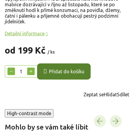
malvice dozrávající v říjnu až listopadu, které se po
změknutí hodí k přímé konzumaci, na povidla, džemy,
čatní i pálenku a příjemně obohacují pestrý podzimní
jídelníček.
Detailní informace
od
199 Kč
/ ks
Měrná
cena:
−
+
Přidat do košíku
Zeptat se
Hlídat
Sdílet
High-contrast mode
Mohlo by se vám také líbit