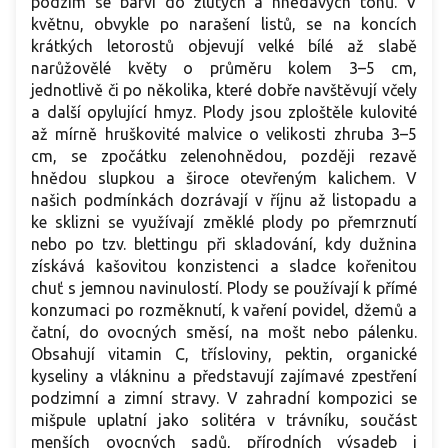
podzim se barví do žlutých a hnědavých tónů. V
květnu, obvykle po narašení listů, se na koncích
krátkých letorostů objevují velké bílé až slabě
narůžovělé květy o průměru kolem 3–5 cm,
jednotlivě či po několika, které dobře navštěvují včely
a další opylující hmyz. Plody jsou zploštěle kulovité
až mírně hruškovité malvice o velikosti zhruba 3–5
cm, se zpočátku zelenohnědou, později rezavě
hnědou slupkou a široce otevřeným kalichem. V
našich podmínkách dozrávají v říjnu až listopadu a
ke sklizni se využívají změklé plody po přemrznutí
nebo po tzv. blettingu při skladování, kdy dužnina
získává kašovitou konzistenci a sladce kořenitou
chuť s jemnou navinulostí. Plody se používají k přímé
konzumaci po rozměknutí, k vaření povidel, džemů a
čatní, do ovocných směsí, na mošt nebo pálenku.
Obsahují vitamin C, třísloviny, pektin, organické
kyseliny a vlákninu a představují zajímavé zpestření
podzimní a zimní stravy. V zahradní kompozici se
mišpule uplatní jako solitéra v trávníku, součást
menších ovocných sadů, přírodních výsadeb i