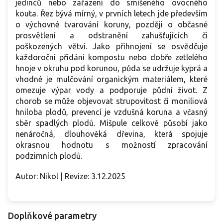
jedinců nebo zařazení do smíšeného ovocného
kouta. Řez bývá mírný, v prvních letech jde především
o výchovné tvarování koruny, později o občasné
prosvětlení a odstranění zahušťujících či
poškozených větví. Jako přihnojení se osvědčuje
každoroční přidání kompostu nebo dobře zetlelého
hnoje v okruhu pod korunou, půda se udržuje kyprá a
vhodné je mulčování organickým materiálem, které
omezuje výpar vody a podporuje půdní život. Z
chorob se může objevovat strupovitost či moniliová
hniloba plodů, prevencí je vzdušná koruna a včasný
sběr spadlých plodů. Mišpule celkově působí jako
nenáročná, dlouhověká dřevina, která spojuje
okrasnou hodnotu s možností zpracování
podzimních plodů.
Autor: Nikol | Revize: 3.12.2025
Doplňkové parametry