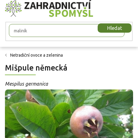
Přejít
na
obsah
Hledat
Netradiční ovoce a zelenina
Mišpule německá
Mespilus germanica