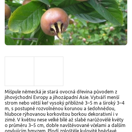
Mišpule německá je stará ovocná dřevina původem z
jihovýchodní Evropy a jihozápadní Asie. Vytváří menší
strom nebo větší keř vysoký přibližně 3–5 m a široký 3–4
m, s postupně rozvolněnou korunou a šedohnědou,
hluboce rýhovanou korkovitou borkou dekorativní i v
zimě. V květnu nese velké bílé až slabě narůžovělé květy
o průměru 3–5 cm, dobře navštěvované včelami a dalším
opylujícím hmyzem. Plodí zploštěle kulovité hnědavé