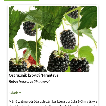
Ostružiník křovitý 'Himalaya'
D
Rubus fruticosus 'Himalaya'
C
Skladem
S
Méně známá odrůda ostružiníku, která dorůstá 2–3 m výšky a
P