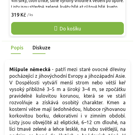
4 m šířky, tvoří trnité, silné výhony vhodné k vedení po opoře.
d
Listy jsou středně zelené, květy bílé až růžově bílé, kvetou v
v
květnu až červnu a lákají včely a motýly. Plody jsou sladké
b
319 Kč
3
/ ks
černé bobule, dozrávají od července do srpna. Jsou vhodné
ž
k přímé konzumaci i zpracování. Keř je plně mrazuvzdorný
z
Do košíku
do −25 °C a odolný vůči chorobám.
p
p
t
Popis
Diskuze
Mišpule německá
-
patří mezi staré ovocné dřeviny
pocházející z jihovýchodní Evropy a jihozápadní Asie.
V Dospělosti vytváří menší strom nebo větší keř
vysoký přibližně 3–5 m a široký 3–4 m, se zpočátku
pravidelně kulovitou korunou, která se ve stáří
rozvolňuje a získává osobitý charakter. Kmen a
kosterní větve mají šedohnědou, hluboce rýhovanou
korkovitou borku, dekorativní i v zimním období.
Listy jsou obvejčité až eliptické, 6–12 cm dlouhé, na
líci tmavě zelené a lehce lesklé, na rubu světlejší, na