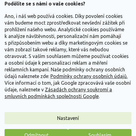
a
Podělíte se s námi o vaše cookies?
t
Vše o nákupu
í
Ano, i náš web používá cookies. Díky povolení cookies
vám budeme moct zprostředkovat nevšední zážitek při
prohlížení našeho webu. Analytické cookies používáme
Informace pro Vás
k analýze návštěvnosti, personalizační nám pomáhají
s přizpůsobením webu a díky marketingovým cookies se
Kontakujte nás
vám zobrazí takové reklamy, které vás nebudou
otravovat.
S vaším souhlasem můžeme používat cookies
a osobní údaje k personalizaci reklam a měření
reklamních kampaní. Naše podmínky ochrany osobních
údajů naleznete zde:
Podmínky ochrany osobních údajů.
Více informací o tom, jak Google zpracovává vaše osobní
údaje, naleznete v
Zásadách ochrany soukromí a
smluvních podmínkách společnosti Google
.
Vytvořil Shoptet
Nastavení
Copyright 2026
Zahradnictví Spomyšl
. Všechna práva
Odmítnout
Souhlasím