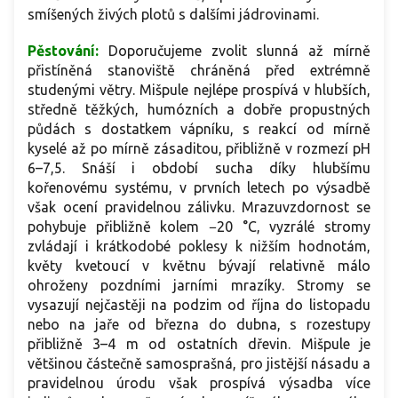
smíšených živých plotů s dalšími jádrovinami.
Pěstování:
Doporučujeme zvolit slunná až mírně
přistíněná stanoviště chráněná před extrémně
studenými větry. Mišpule nejlépe prospívá v hlubších,
středně těžkých, humózních a dobře propustných
půdách s dostatkem vápníku, s reakcí od mírně
kyselé až po mírně zásaditou, přibližně v rozmezí pH
6–7,5. Snáší i období sucha díky hlubšímu
kořenovému systému, v prvních letech po výsadbě
však ocení pravidelnou zálivku. Mrazuvzdornost se
pohybuje přibližně kolem −20 °C, vyzrálé stromy
zvládají i krátkodobé poklesy k nižším hodnotám,
květy kvetoucí v květnu bývají relativně málo
ohroženy pozdními jarními mrazíky. Stromy se
vysazují nejčastěji na podzim od října do listopadu
nebo na jaře od března do dubna, s rozestupy
přibližně 3–4 m od ostatních dřevin. Mišpule je
většinou částečně samosprašná, pro jistější násadu a
pravidelnou úrodu však prospívá výsadba více