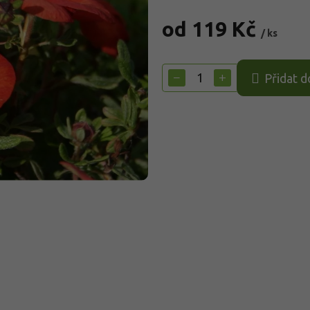
od
119 Kč
/ ks
Měrná
cena:
−
+
Přidat d