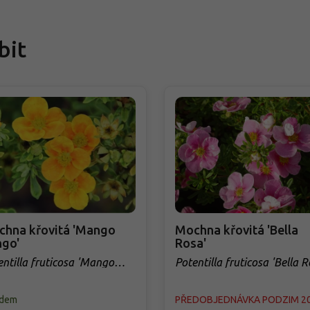
bit
hna křovitá 'Mango
Mochna křovitá 'Bella
go'
Rosa'
entilla fruticosa 'Mango
Potentilla fruticosa 'Bella R
go'
adem
PŘEDOBJEDNÁVKA PODZIM 2