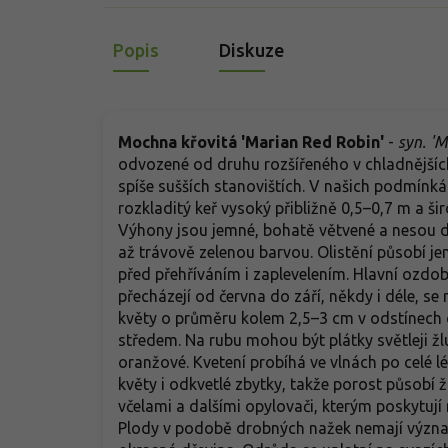
Popis
Diskuze
Mochna křovitá 'Marian Red Robin'
-
syn. 'M
odvozené od druhu rozšířeného v chladnějších
spíše sušších stanovištích. V našich podmínká
rozkladitý keř vysoký přibližně 0,5–0,7 m a ši
Výhony jsou jemné, bohatě větvené a nesou dr
až trávově zelenou barvou. Olistění působí je
před přehříváním i zaplevelením. Hlavní ozdob
přecházejí od června do září, někdy i déle, s
květy o průměru kolem 2,5–3 cm v odstínech 
středem. Na rubu mohou být plátky světleji žlu
oranžové. Kvetení probíhá ve vlnách po celé lé
květy i odkvetlé zbytky, takže porost působí
včelami a dalšími opylovači, kterým poskytují 
Plody v podobě drobných nažek nemají význam