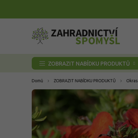
Přejít
na
obsah
ZOBRAZIT NABÍDKU PRODUKTŮ
Domů
ZOBRAZIT NABÍDKU PRODUKTŮ
Okras