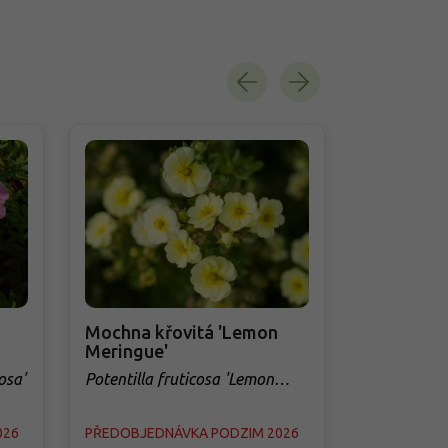
Mochna křovitá 'Lemon
Mochna kř
Meringue'
'Hachliss'
osa'
Potentilla fruticosa 'Lemon
Potentilla f
Meringue'
'Hachliss'
026
PŘEDOBJEDNÁVKA PODZIM 2026
PŘEDOBJED