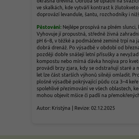
okrasná dřevina. Odrůda se uplatní na svazích
ve skalkách, kde vytváří kontrast k žlutokve
doprovází levandule, šantu, rozchodníky i nižš
Pěstování:
N
ejlépe prospívá na plném slunci, 
Vyhovuje jí propustná, středně živná zahradní 
pH 6–8, v těžké a podmáčené zemině trpí na 
dobrá drenáž. Po výsadbě v období od března d
později dobře snášejí letní přísušky a nevyžad
kompostu nebo mírná dávka hnojiva pro kveto
provádí brzy zjara, kdy se odstraňují staré a 
let lze část starších výhonů silněji omladit. Pr
plošné výsadbě pokrývající půdu cca 3–4 keř
spolehlivé přezimování ve všech oblastech, ke
mohou objevit mšice či padlí na přemokřených
Autor: Kristýna | Revize: 02.12.2025
Z