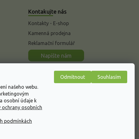
Kontakujte nás
Kontakty - E-shop
Kamenná prodejna
Reklamační formulář
n
Napište nám
Odmítnout
Souhlasím
žení našeho webu.
marketingovým
a osobní údaje k
 ochrany osobních
ch podmínkách