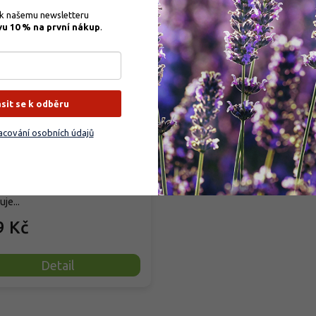
 k našemu newsletteru 
vu 10 % na první nákup
.
VA TABS - Okrasné
liny
ásit se k odběru
cování osobních údajů
dem
(
43 ks
)
odobě působící tabletové
vo pro okrasné rostliny v
dě i v nádobách postupně
je...
9 Kč
Detail