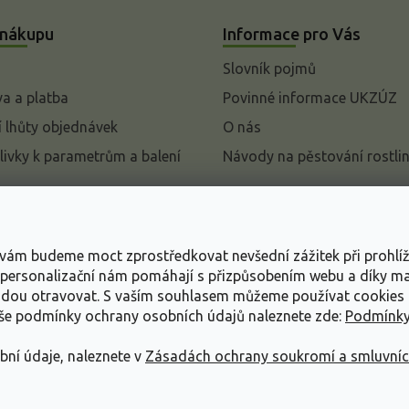
 nákupu
Informace pro Vás
Slovník pojmů
a a platba
Povinné informace UKZÚZ
 lhůty objednávek
O nás
livky k parametrům a balení
Návody na pěstování rostli
pení od kupní smlouvy
mace
s vám budeme moct zprostředkovat nevšední zážitek při prohlí
ace o ochraně osobních
, personalizační nám pomáhají s přizpůsobením webu a díky 
udou otravovat.
S vaším souhlasem můžeme používat cookies 
dní podmínky
aše podmínky ochrany osobních údajů naleznete zde:
Podmínky
bní údaje, naleznete v
Zásadách ochrany soukromí a smluvní