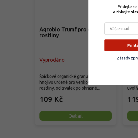
Přidejte se
–35 %
a získejte 
sle
Agrobio Trumf pro okrasné
SIL
rostliny
rost
Přihl
Zásady zpra
Vyprodáno
Skla
Dlouh
Špičkové organické granulované
hnoji
hnojivo určené pro venkovní okrasné
zahra
rostliny, od trvalek po okrasné...
uvolňu
109 Kč
11
Detail