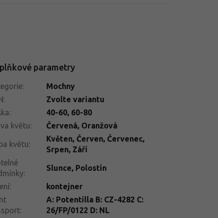
plňkové parametry
egorie
:
Mochny
N
:
Zvolte variantu
ška
:
40-60
,
60-80
va květu
:
Červená
,
Oranžová
Květen
,
Červen
,
Červenec
,
ba květu
:
Srpen
,
Září
telné
Slunce
,
Polostín
dmínky
:
ení
:
kontejner
nt
A: Potentilla B: CZ-4282 C:
ssport
:
26/FP/0122 D: NL