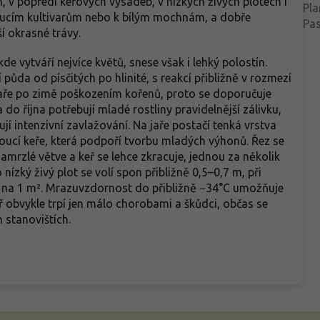
, v popředí keřových výsadeb, v nízkých živých plotech i
Pla
toucím kultivarům nebo k bílým mochnám, a dobře
Pas
í okrasné trávy.
kde vytváří nejvíce květů, snese však i lehký polostín.
půda od písčitých po hlinité, s reakcí přibližně v rozmezí
jaře po zimě poškozením kořenů, proto se doporučuje
o října potřebují mladé rostliny pravidelnější zálivku,
ují intenzivní zavlažování. Na jaře postačí tenká vrstva
ucí keře, která podpoří tvorbu mladých výhonů. Řez se
namrzlé větve a keř se lehce zkracuje, jednou za několik
o nízký živý plot se volí spon přibližně 0,5–0,7 m, při
e na 1 m². Mrazuvzdornost do přibližně −34°C umožňuje
ř obvykle trpí jen málo chorobami a škůdci, občas se
 stanovištích.