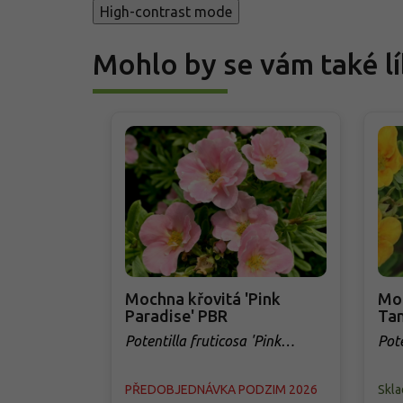
High-contrast mode
Mohlo by se vám také lí
Mochna křovitá 'Pink
Moc
Paradise' PBR
Tan
Potentilla fruticosa 'Pink
Pot
Paradise' PBR
Tan
PŘEDOBJEDNÁVKA PODZIM 2026
Skl