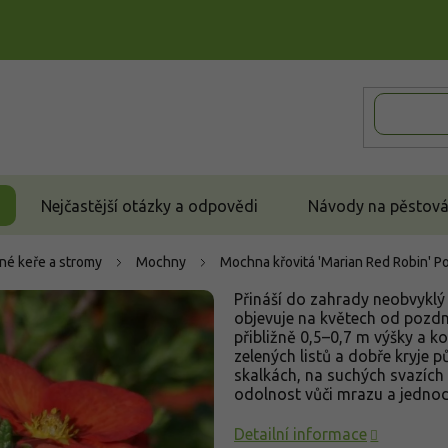
Nejčastější otázky a odpovědi
Návody na pěstován
né keře a stromy
Mochny
Mochna křovitá 'Marian Red Robin'
Po
Přináší do zahrady neobvyklý
objevuje na květech od pozd
přibližně 0,5–0,7 m výšky a k
zelených listů a dobře kryje p
skalkách, na suchých svazích
odolnost vůči mrazu a jedno
Detailní informace