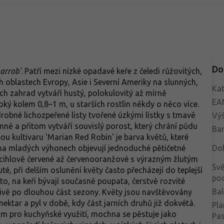
Do
arrob'
. Patří mezi nízké opadavé keře z čeledi růžovitých,
 oblastech Evropy, Asie i Severní Ameriky na slunných,
Kat
ch zahrad vytváří hustý, polokulovitý až mírně
EA
roký kolem 0,8–1 m, u starších rostlin někdy o něco více.
obné lichozpeřené listy tvořené úzkými lístky s tmavě
Vý
mně a přitom vytváří souvislý porost, který chrání půdu
Bar
ou kultivaru 'Marian Red Robin' je barva květů, které
e na mladých výhonech objevují jednoduché pětičetné
Do
cihlově červené až červenooranžové s výrazným žlutým
Svě
té, při delším oslunění květy často přecházejí do teplejší
po
to, na keři bývají současně poupata, čerstvě rozvité
Bal
 živě po dlouhou část sezony. Květy jsou navštěvovány
nektar a pyl v době, kdy část jarních druhů již dokvétá.
Pla
 pro kuchyňské využití, mochna se pěstuje jako
Pa