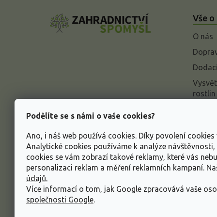
á
Vše o
p
a
O nás
t
í
Doprav
Dodací
Vysvět
rostlin
Odstou
Podělíte se s námi o vaše cookies?
Rekla
Ano, i náš web používá cookies. Díky povolení cookie
Inform
Analytické cookies používáme k analýze návštěvnosti
údajů
cookies se vám zobrazí takové reklamy, které vás neb
Obcho
personalizaci reklam a měření reklamních kampaní. N
údajů.
Více informací o tom, jak Google zpracovává vaše oso
společnosti Google
.