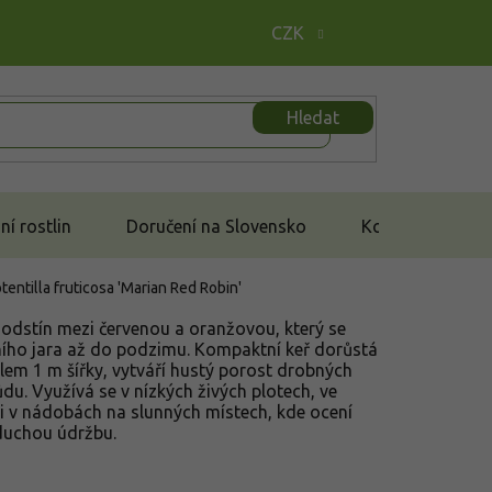
CZK
Hledat
í rostlin
Doručení na Slovensko
Kontakt
tentilla fruticosa 'Marian Red Robin'
 odstín mezi červenou a oranžovou, který se
ního jara až do podzimu. Kompaktní keř dorůstá
olem 1 m šířky, vytváří hustý porost drobných
ůdu. Využívá se v nízkých živých plotech, ve
 i v nádobách na slunných místech, kde ocení
duchou údržbu.