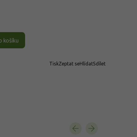
o košíku
Tisk
Zeptat se
Hlídat
Sdílet