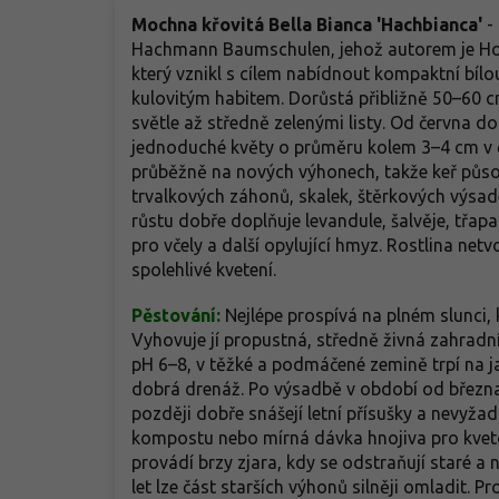
Mochna křovitá Bella Bianca 'Hachbianca'
-
Hachmann Baumschulen, jehož autorem je Holg
který vznikl s cílem nabídnout kompaktní bí
kulovitým habitem. Dorůstá přibližně 50–60 cm
světle až středně zelenými listy. Od června do 
jednoduché květy o průměru kolem 3–4 cm v čis
průběžně na nových výhonech, takže keř působí
trvalkových záhonů, skalek, štěrkových výsad
růstu dobře doplňuje levandule, šalvěje, třapat
pro včely a další opylující hmyz. Rostlina net
spolehlivé kvetení.
Pěstování:
Nejlépe prospívá na plném slunci, k
Vyhovuje jí propustná, středně živná zahradní 
pH 6–8, v těžké a podmáčené zemině trpí na 
dobrá drenáž. Po výsadbě v období od března d
později dobře snášejí letní přísušky a nevyžad
kompostu nebo mírná dávka hnojiva pro kveto
provádí brzy zjara, kdy se odstraňují staré a 
let lze část starších výhonů silněji omladit. Pr