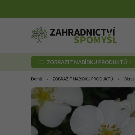
Přejít
na
obsah
ZOBRAZIT NABÍDKU PRODUKTŮ
Domů
ZOBRAZIT NABÍDKU PRODUKTŮ
Okras