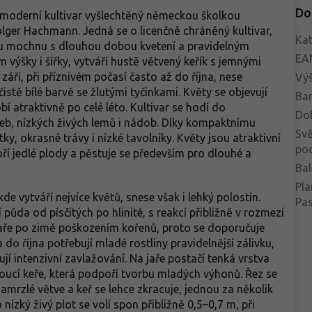
Do
 moderní kultivar vyšlechtěný německou školkou
er Hachmann. Jedná se o licenčně chráněný kultivar,
Kat
lou mochnu s dlouhou dobou kvetení a pravidelným
EA
 výšky i šířky, vytváří hustě větvený keřík s jemnými
září, při příznivém počasí často až do října, nese
Vý
tě bílé barvě se žlutými tyčinkami. Květy se objevují
Bar
 atraktivně po celé léto. Kultivar se hodí do
Do
eb, nízkých živých lemů i nádob. Díky kompaktnímu
Svě
ky, okrasné trávy i nízké tavolníky. Květy jsou atraktivní
po
voří jedlé plody a pěstuje se především pro dlouhé a
Bal
Pla
de vytváří nejvíce květů, snese však i lehký polostín.
Pa
půda od písčitých po hlinité, s reakcí přibližně v rozmezí
jaře po zimě poškozením kořenů, proto se doporučuje
o října potřebují mladé rostliny pravidelnější zálivku,
ují intenzivní zavlažování. Na jaře postačí tenká vrstva
ucí keře, která podpoří tvorbu mladých výhonů. Řez se
namrzlé větve a keř se lehce zkracuje, jednou za několik
o nízký živý plot se volí spon přibližně 0,5–0,7 m, při