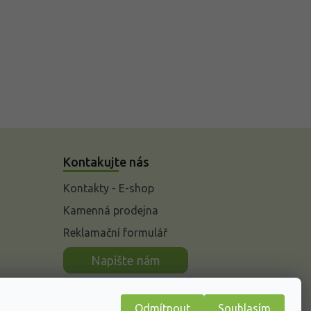
Kontakujte nás
Kontakty - E-shop
Kamenná prodejna
Reklamační formulář
n
Napište nám
Odmítnout
Souhlasím