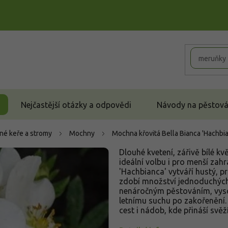
Nejčastější otázky a odpovědi
Návody na pěstován
né keře a stromy
Mochny
Mochna křovitá Bella Bianca 'Hachbi
Dlouhé kvetení, zářivě bílé kv
ideální volbu i pro menší zah
'Hachbianca' vytváří hustý, pr
zdobí množství jednoduchých 
nenáročným pěstováním, vys
letnímu suchu po zakořenění.
cest i nádob, kde přináší svěží