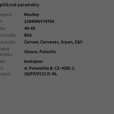
plňkové parametry
egorie
:
Mochny
N
:
2284900174704
ška
:
40-60
va květu
:
Bílá
ba květu
:
Červen
,
Červenec
,
Srpen
,
Září
telné
Slunce
,
Polostín
dmínky
:
ení
:
kontejner
nt
A: Potentilla B: CZ-4282 C:
ssport
:
26/FP/0122 D: NL