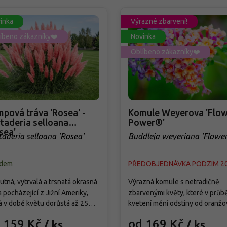
inka
Výrazné zbarvení!
íbeno zákazníky❤️
Novinka
Oblíbeno zákazníky❤️
pová tráva 'Rosea' -
Komule Weyerova 'Flow
taderia selloana
Power®'
sea'
taderia selloana 'Rosea'
Buddleja weyeriana 'Flowe
Power®'
adem
PŘEDOBJEDNÁVKA PODZIM 2
tná, vytrvalá a trsnatá okrasná
Výrazná komule s netradičně
a pocházející z Jižní Ameriky,
zbarvenými květy, které v průb
á v době květu dorůstá až 250
kvetení mění odstíny od oranžo
Od září vytváří bohatá,
přes růžovou až po fialovou. Kv
 159 Kč
od 169 Kč
/ ks
/ ks
holatá květenství světle
od července do září a pravideln