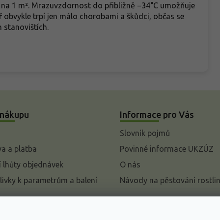
e na 1 m². Mrazuvzdornost do přibližně −34°C umožňuje
ř obvykle trpí jen málo chorobami a škůdci, občas se
 stanovištích.
 nákupu
Informace pro Vás
Slovník pojmů
a a platba
Povinné informace UKZÚZ
 lhůty objednávek
O nás
livky k parametrům a balení
Návody na pěstování rostli
pení od kupní smlouvy