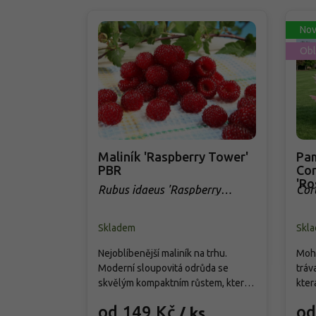
Nov
Obl
Maliník 'Raspberry Tower'
Pam
PBR
Cor
'Ro
Rubus idaeus 'Raspberry
Cor
Tower' PBR
Skladem
Skl
Nejoblíbenější maliník na trhu.
Mohu
Moderní sloupovitá odrůda se
tráv
skvělým kompaktním růstem, která
kter
přináší od června do srpna bohatou
cm. 
od 149 Kč
od
/ ks
úrodu velkých, sladkých a
choc