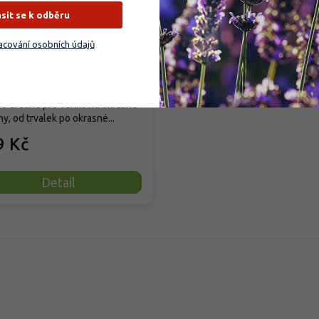
ásit se k odběru
cování osobních údajů
rodáno
ové organické granulované
vo určené pro venkovní okrasné
ny, od trvalek po okrasné...
9 Kč
Detail