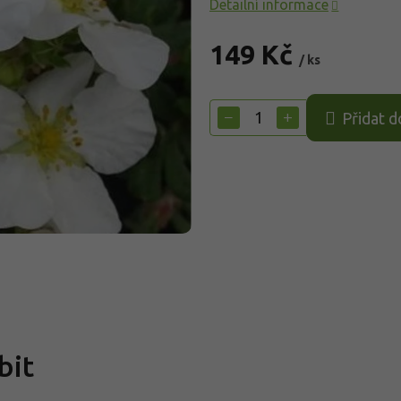
Detailní informace
149 Kč
/ ks
Měrná
cena:
−
+
Přidat d
bit