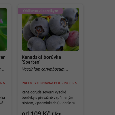
Oblíbeno zákazníky❤️
Oblíbeno zá
er
Kanadská borůvka
Třešeň 'Q
'Spartan'
sloupovit
r
Vaccinium corymbosum
Prunus avi
'Spartan'
026
PŘEDOBJEDNÁVKA PODZIM 2026
PŘEDOBJED
Raná odrůda severní vysoké
Tato moderní
ěhu
borůvky s převážně vzpřímeným
je splněným 
vé
růstem, v podmínkách ČR dorůstá
menších zahra
ete
asi 1,5–1,8 m výšky a 1–1,3 m šířky a
předností je j
od 109 Kč
od 299
/ ks
ě
vytváří středně hustý keř s pevnými
samosprašnos