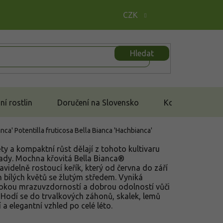
CZK
Hledat
í rostlin
Doručení na Slovensko
Kontakt
anca'
Potentilla fruticosa Bella Bianca 'Hachbianca'
ěty a kompaktní růst dělají z tohoto kultivaru
rady. Mochna křovitá Bella Bianca®
avidelně rostoucí keřík, který od června do září
bílých květů se žlutým středem. Vyniká
okou mrazuvzdorností a dobrou odolností vůči
 Hodí se do trvalkových záhonů, skalek, lemů
 a elegantní vzhled po celé léto.