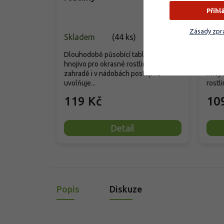
Přihl
Zásady zpra
Skladem
(
44 ks
)
Vyp
Dlouhodobě působící tabletové
hnojivo pro okrasné rostliny v
Špičk
zahradě i v nádobách postupně
hnoji
uvolňuje...
rostli
119 Kč
10
Detail
Popis
Diskuze