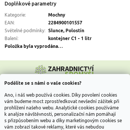
Doplňkové parametry
Kategorie
:
Mochny
EAN
:
2284900101557
Světelné podmínky
:
Slunce
,
Polostín
Balení
:
kontejner C1 - 1 litr
Položka byla vyprodána…
Z
á
p
a
Podělíte se s námi o vaše cookies?
t
Vše o nákupu
í
Ano, i náš web používá cookies. Díky povolení cookies
vám budeme moct zprostředkovat nevšední zážitek při
prohlížení našeho webu. Analytické cookies používáme
Informace pro Vás
k analýze návštěvnosti, personalizační nám pomáhají
s přizpůsobením webu a díky marketingovým cookies se
Kontakujte nás
vám zobrazí takové reklamy, které vás nebudou