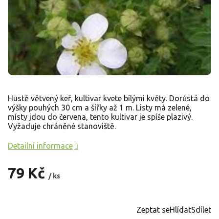
Hustě větvený keř, kultivar kvete bílými květy. Dorůstá do
výšky pouhých 30 cm a šířky až 1 m. Listy má zelené,
místy jdou do červena, tento kultivar je spíše plazivý.
Vyžaduje chráněné stanoviště.
Detailní informace
79 Kč
/ ks
Měrná
cena:
Zeptat se
Hlídat
Sdílet