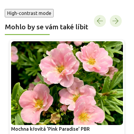
High-contrast mode
Mohlo by se vám také líbit
Mochna křovitá 'Pink Paradise' PBR
M