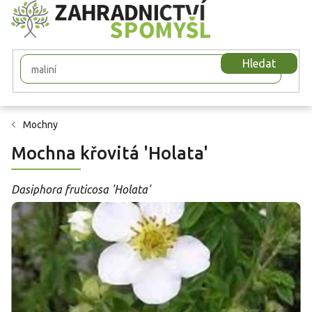
Přejít
na
obsah
Hledat
Mochny
Mochna křovitá 'Holata'
Dasiphora fruticosa 'Holata'