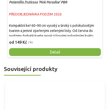
Potentilla fruticosa 'Pink Paradise' PBR
P
PŘEDOBJEDNÁVKA PODZIM 2026
P
Kompaktní keř 60–90 cm vysoký a široký s polokulovitým
Z
tvarem a jemně zpeřenými zelenými listy. Od června do
s
podzimu bohatě kvete jasně růžovými poloplnými květy,
r
které odolávají blednutí. Díky výjimečné mrazuvzdornosti
v
od 149 Kč
o
/ ks
přibližně do –40 °C nachází uplatnění i v chladnějších
j
oblastech bez zimního krytí. Vhodný jako solitér, do
V
Detail
skupinových výsadeb, nízkých živých plotů či okrajů záhonů.
d
Související produkty