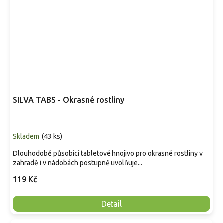
SILVA TABS - Okrasné rostliny
Skladem
(
43 ks
)
Dlouhodobě působící tabletové hnojivo pro okrasné rostliny v
zahradě i v nádobách postupně uvolňuje...
119 Kč
Detail