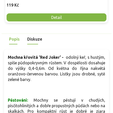
119 Kč
Detail
Popis
Diskuze
Mochna křovitá 'Red Joker' -
odolný keř, s hustým,
spíše půdopokryvným růstem. V dospělosti dosahuje
do výšky 0,4-0,6m. Od května do října nakvétá
oranžovo-červenou barvou. Lístky jsou drobné, sytě
zelené barvy.
Pěstování:
Mochny se pěstují v chudých,
písčitohlinitých a dobře propustných půdách nebo na
skalkách. Pro kompaktní růst je dobré je zjara