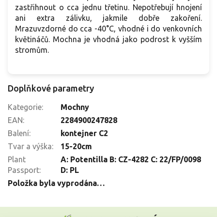
zastřihnout o cca jednu třetinu. Nepotřebují hnojení
ani extra zálivku, jakmile dobře zakoření.
Mrazuvzdorné do cca -40°C, vhodné i do venkovních
květináčů. Mochna je vhodná jako podrost k vyšším
stromům.
Doplňkové parametry
Kategorie
:
Mochny
EAN
:
2284900247828
Balení
:
kontejner C2
Tvar a výška
:
15-20cm
Plant
A: Potentilla B: CZ-4282 C: 22/FP/0098
Passport
:
D: PL
Položka byla vyprodána…
Z