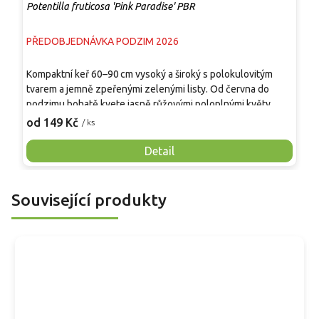
Potentilla fruticosa 'Pink Paradise' PBR
P
PŘEDOBJEDNÁVKA PODZIM 2026
P
K
Kompaktní keř 60–90 cm vysoký a široký s polokulovitým
d
tvarem a jemně zpeřenými zelenými listy. Od června do
0
podzimu bohatě kvete jasně růžovými poloplnými květy,
č
1
které odolávají blednutí. Díky výjimečné mrazuvzdornosti
od 149 Kč
/ ks
s
přibližně do –40 °C nachází uplatnění i v chladnějších
d
oblastech bez zimního krytí. Vhodný jako solitér, do
Detail
skupinových výsadeb, nízkých živých plotů či okrajů záhonů.
Související produkty