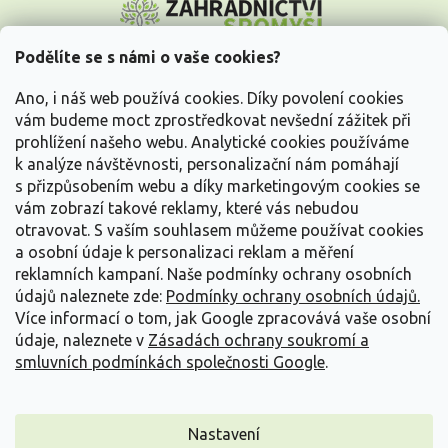
á
p
a
Podělíte se s námi o vaše cookies?
t
Vše o nákupu
í
Ano, i náš web používá cookies. Díky povolení cookies
vám budeme moct zprostředkovat nevšední zážitek při
prohlížení našeho webu. Analytické cookies používáme
Informace pro Vás
k analýze návštěvnosti, personalizační nám pomáhají
s přizpůsobením webu a díky marketingovým cookies se
Kontakujte nás
vám zobrazí takové reklamy, které vás nebudou
otravovat.
S vaším souhlasem můžeme používat cookies
a osobní údaje k personalizaci reklam a měření
reklamních kampaní. Naše podmínky ochrany osobních
údajů naleznete zde:
Podmínky ochrany osobních údajů.
Více informací o tom, jak Google zpracovává vaše osobní
údaje, naleznete v
Zásadách ochrany soukromí a
smluvních podmínkách společnosti Google
.
Vytvořil Shoptet
Nastavení