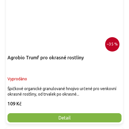
–35 %
Agrobio Trumf pro okrasné rostliny
Vyprodáno
Špičkové organické granulované hnojivo určené pro venkovní
okrasné rostliny, od trvalek po okrasné...
109 Kč
Detail