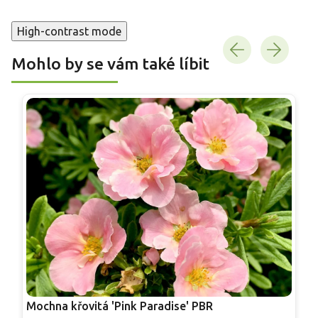
High-contrast mode
Mohlo by se vám také líbit
Mochna křovitá 'Pink Paradise' PBR
M