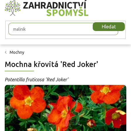
Přejít
na
obsah
Hledat
Mochny
Mochna křovitá 'Red Joker'
Potentilla fruticosa 'Red Joker'