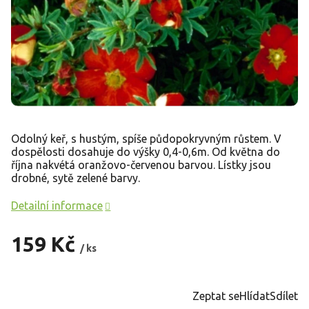
Odolný keř, s hustým, spíše půdopokryvným růstem. V
dospělosti dosahuje do výšky 0,4-0,6m. Od května do
října nakvétá oranžovo-červenou barvou. Lístky jsou
drobné, sytě zelené barvy.
Detailní informace
159 Kč
/ ks
Měrná
cena:
Zeptat se
Hlídat
Sdílet