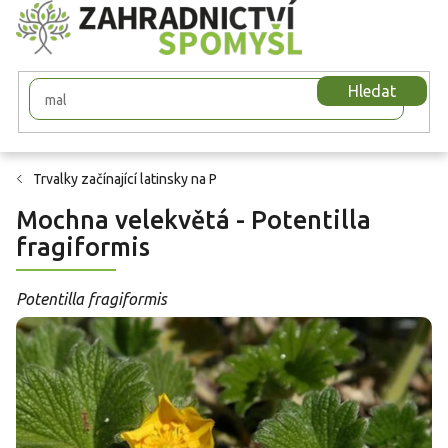
Přejít
na
obsah
Hledat
Trvalky začínající latinsky na P
Mochna velekvětá - Potentilla
fragiformis
Potentilla fragiformis