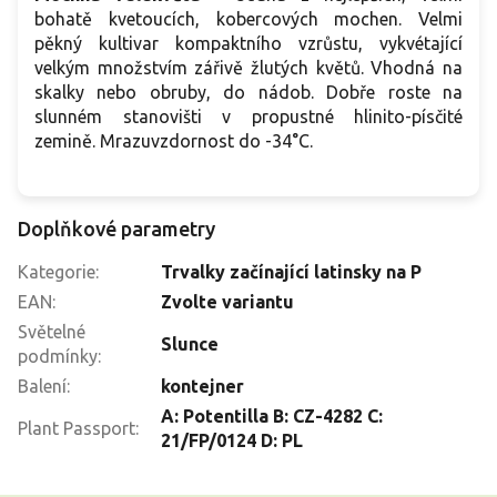
bohatě kvetoucích, kobercových mochen. Velmi
pěkný kultivar kompaktního vzrůstu, vykvétající
velkým množstvím zářivě žlutých květů. Vhodná na
skalky nebo obruby, do nádob. Dobře roste na
slunném stanovišti v propustné hlinito-písčité
zemině. Mrazuvzdornost do -34°C.
Doplňkové parametry
Kategorie
:
Trvalky začínající latinsky na P
EAN
:
Zvolte variantu
Světelné
Slunce
podmínky
:
Balení
:
kontejner
A: Potentilla B: CZ-4282 C:
Plant Passport
:
21/FP/0124 D: PL