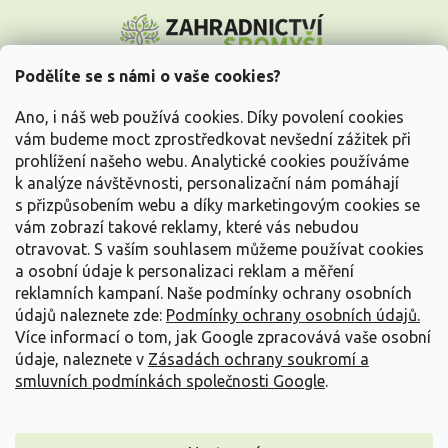
Z
á
p
a
Podělíte se s námi o vaše cookies?
t
Vše o nákupu
í
Ano, i náš web používá cookies. Díky povolení cookies
vám budeme moct zprostředkovat nevšední zážitek při
prohlížení našeho webu. Analytické cookies používáme
Informace pro Vás
k analýze návštěvnosti, personalizační nám pomáhají
s přizpůsobením webu a díky marketingovým cookies se
Kontakujte nás
vám zobrazí takové reklamy, které vás nebudou
otravovat.
S vaším souhlasem můžeme používat cookies
a osobní údaje k personalizaci reklam a měření
reklamních kampaní. Naše podmínky ochrany osobních
údajů naleznete zde:
Podmínky ochrany osobních údajů.
Více informací o tom, jak Google zpracovává vaše osobní
údaje, naleznete v
Zásadách ochrany soukromí a
smluvních podmínkách společnosti Google
.
Vytvořil Shoptet