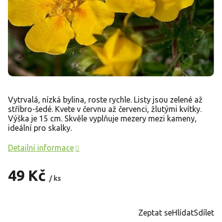
Vytrvalá, nízká bylina, roste rychle. Listy jsou zelené až
stříbro-šedé. Kvete v červnu až červenci, žlutými kvítky.
Výška je 15 cm. Skvěle vyplňuje mezery mezi kameny,
ideální pro skalky.
Detailní informace
49 Kč
/ ks
Měrná
cena:
Zeptat se
Hlídat
Sdílet