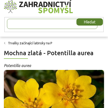
Přejít
na
obsah
Hledat
Trvalky začínající latinsky na P
Mochna zlatá - Potentilla aurea
Potentilla aurea