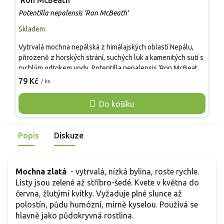
'Ron McBeath'
P
Potentilla nepalensis 'Ron McBeath'
Skladem
S
Vytrvalá mochna nepálská z himálajských oblastí Nepálu,
M
přirozeně z horských strání, suchých luk a kamenitých sutí s
v
rychlým odtokem vody. Potentilla nepalensis 'Ron McBeath'
p
tvoří trsnatý, široce rozložený habitus, v listu 30–40 cm, v
ž
79 Kč
8
/ ks
květu 40–50 cm a časem 50–60 cm do šířky. Dlanitě členěné,
3
jemně chlupaté listy jsou středně až tmavě zelené. Od
v
Do košíku
června do září nese miskovité květy kolem 2 cm, sytě růžové
s
až purpurové s tmavším okem, vyhledávané včelami, čmeláky
n
i motýly. Ve štěrku ladí se šalvějemi, šantou, levandulí,
z
Popis
Diskuze
řebříčky a jemnými travinami.
m
Mochna zlatá
- vytrvalá, nízká bylina, roste rychle.
Listy jsou zelené až stříbro-šedé. Kvete v května do
června, žlutými kvítky. Vyžaduje plné slunce až
polostín, půdu humózní, mírně kyselou. Používá se
hlavně jako půdokryvná rostlina.