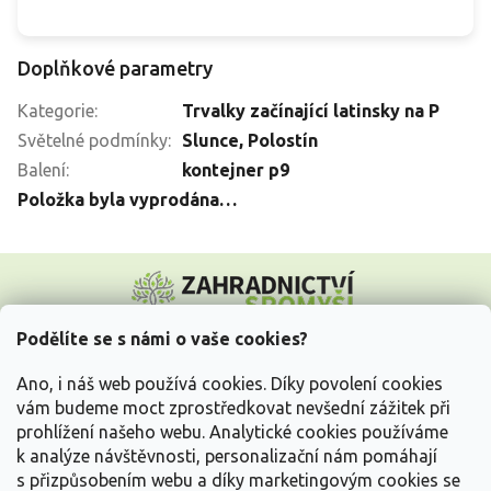
Doplňkové parametry
Kategorie
:
Trvalky začínající latinsky na P
Světelné podmínky
:
Slunce
,
Polostín
Balení
:
kontejner p9
Položka byla vyprodána…
Z
á
p
a
Podělíte se s námi o vaše cookies?
t
Vše o nákupu
í
Ano, i náš web používá cookies. Díky povolení cookies
vám budeme moct zprostředkovat nevšední zážitek při
prohlížení našeho webu. Analytické cookies používáme
Informace pro Vás
k analýze návštěvnosti, personalizační nám pomáhají
s přizpůsobením webu a díky marketingovým cookies se