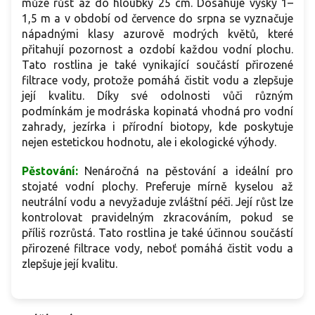
může růst až do hloubky 25 cm. Dosahuje výšky 1–
1,5 m a v období od července do srpna se vyznačuje
nápadnými klasy azurově modrých květů, které
přitahují pozornost a ozdobí každou vodní plochu.
Tato rostlina je také vynikající součástí přirozené
filtrace vody, protože pomáhá čistit vodu a zlepšuje
její kvalitu. Díky své odolnosti vůči různým
podmínkám je modráska kopinatá vhodná pro vodní
zahrady, jezírka i přírodní biotopy, kde poskytuje
nejen estetickou hodnotu, ale i ekologické výhody.
Pěstování:
Nenáročná na pěstování a ideální pro
stojaté vodní plochy. Preferuje mírně kyselou až
neutrální vodu a nevyžaduje zvláštní péči. Její růst lze
kontrolovat pravidelným zkracováním, pokud se
příliš rozrůstá. Tato rostlina je také účinnou součástí
přirozené filtrace vody, neboť pomáhá čistit vodu a
zlepšuje její kvalitu.