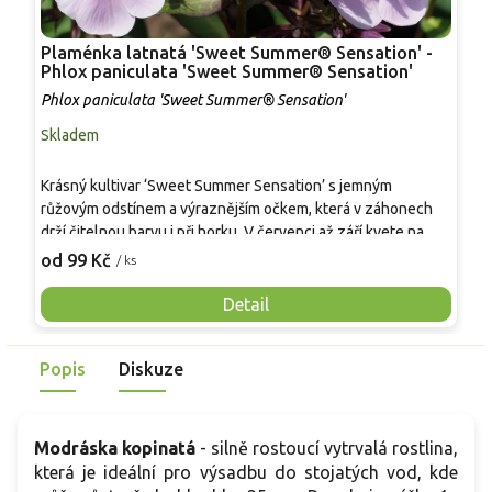
Plaménka latnatá 'Sweet Summer® Sensation' -
R
Phlox paniculata 'Sweet Summer® Sensation'
'
Phlox paniculata 'Sweet Summer® Sensation'
P
Skladem
S
K
Krásný kultivar ‘Sweet Summer Sensation’ s jemným
m
růžovým odstínem a výraznějším očkem, která v záhonech
a
drží čitelnou barvu i při horku. V červenci až září kvete na
v
2
stoncích vysokých zhruba 60–80 cm a vytváří hustý trs
od 99 Kč
/ ks
d
vhodný i do menších výsadeb. Květy jsou aromatické, lákají
k
včely a motýly a často se používají také jako květ k řezu. Pro
Detail
s
pěstování se osvědčuje slunce až polostín a humózní,
s
rovnoměrně vlhká půda. Oproti starším floxům mívá
h
Popis
Diskuze
vyrovnanější habitus a v řadě Sweet Summer® i lepší
m
toleranci k padlí.
Modráska kopinatá
- silně rostoucí vytrvalá rostlina,
která je ideální pro výsadbu do stojatých vod, kde