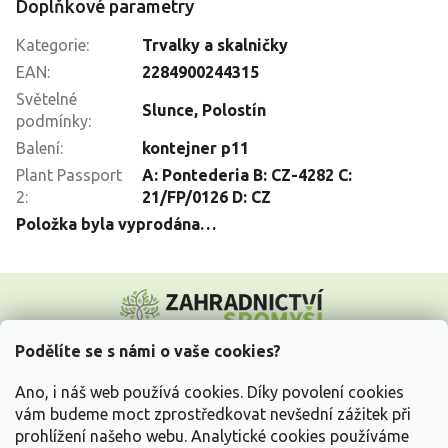
Doplňkové parametry
Kategorie
:
Trvalky a skalničky
EAN
:
2284900244315
Světelné
Slunce
,
Polostín
podmínky
:
Balení
:
kontejner p11
Plant Passport
A: Pontederia B: CZ-4282 C:
2
:
21/FP/0126 D: CZ
Položka byla vyprodána…
Z
á
p
a
Podělíte se s námi o vaše cookies?
t
Vše o nákupu
í
Ano, i náš web používá cookies. Díky povolení cookies
vám budeme moct zprostředkovat nevšední zážitek při
prohlížení našeho webu. Analytické cookies používáme
Informace pro Vás