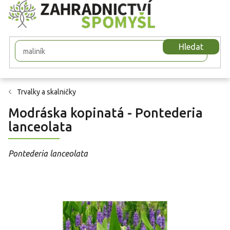
Přejít
na
obsah
Hledat
Trvalky a skalničky
Modráska kopinatá - Pontederia
lanceolata
Pontederia lanceolata