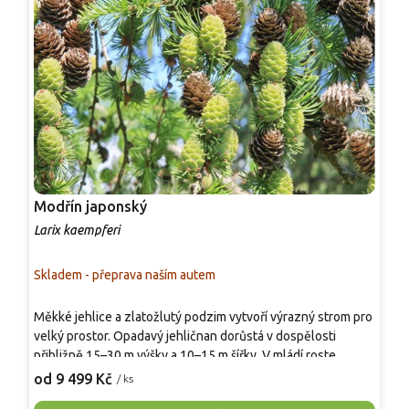
Modřín japonský
M
Larix kaempferi
L
Skladem - přeprava naším autem
S
Měkké jehlice a zlatožlutý podzim vytvoří výrazný strom pro
M
velký prostor. Opadavý jehličnan dorůstá v dospělosti
s
přibližně 15–30 m výšky a 10–15 m šířky. V mládí roste
p
rychle, později vytváří široce kuželovitou, světlou a
p
od 9 499 Kč
o
/ ks
vzdušnou korunu s vodorovnými větvemi a mírně převislými
p