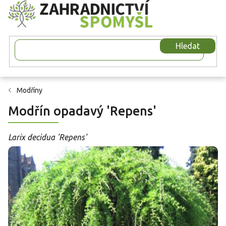
Přejít
na
obsah
Hledat
Modříny
Modřín opadavý 'Repens'
Larix decidua 'Repens'