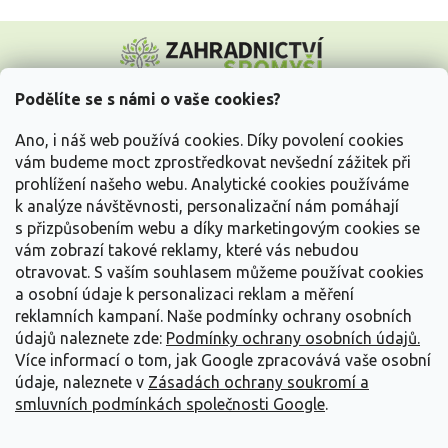
Z
á
p
a
Podělíte se s námi o vaše cookies?
t
Vše o nákupu
í
Ano, i náš web používá cookies. Díky povolení cookies
vám budeme moct zprostředkovat nevšední zážitek při
prohlížení našeho webu. Analytické cookies používáme
Informace pro Vás
k analýze návštěvnosti, personalizační nám pomáhají
s přizpůsobením webu a díky marketingovým cookies se
Kontakujte nás
vám zobrazí takové reklamy, které vás nebudou
otravovat.
S vaším souhlasem můžeme používat cookies
a osobní údaje k personalizaci reklam a měření
reklamních kampaní. Naše podmínky ochrany osobních
údajů naleznete zde:
Podmínky ochrany osobních údajů.
Více informací o tom, jak Google zpracovává vaše osobní
údaje, naleznete v
Zásadách ochrany soukromí a
smluvních podmínkách společnosti Google
.