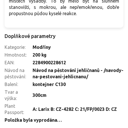
místech výsadby. To by mělo být na slunném
stanovišti, s mokrou, ale nepřemokřenou, dobře
propustnou půdou kyselé reakce.
Doplňkové parametry
Kategorie
:
Modříny
Hmotnost
:
200 kg
EAN
:
2284900228612
Návod na
Návod na pěstování jehličnanů - /navody-
pěstování
:
na-pestovani-jehlicnanu/
Balení
:
kontejner C130
Tvar a
300cm
výška
:
Plant
A: Larix B: CZ-4282 C: 21/FP/0023 D: CZ
Passport
:
Položka byla vyprodána…