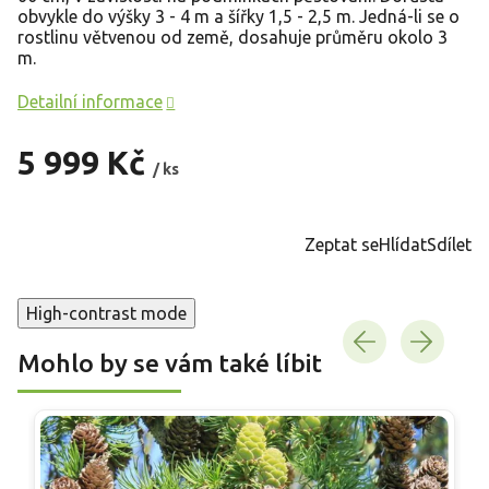
obvykle do výšky 3 - 4 m a šířky 1,5 - 2,5 m. Jedná-li se o
rostlinu větvenou od země, dosahuje průměru okolo 3
m.
Detailní informace
5 999 Kč
/ ks
Měrná
cena:
Zeptat se
Hlídat
Sdílet
High-contrast mode
Mohlo by se vám také líbit