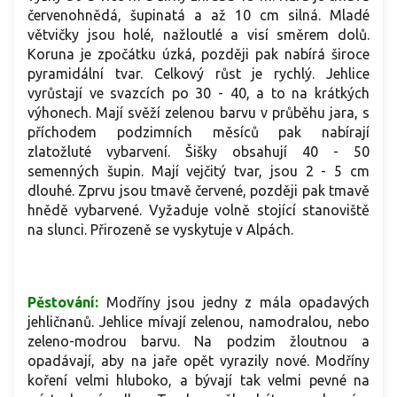
červenohnědá, šupinatá a až 10 cm silná. Mladé
větvičky jsou holé, nažloutlé a visí směrem dolů.
Koruna je zpočátku úzká, později pak nabírá široce
pyramidální tvar. Celkový růst je rychlý. Jehlice
vyrůstají ve svazcích po 30 - 40, a to na krátkých
výhonech. Mají svěží zelenou barvu v průběhu jara, s
příchodem podzimních měsíců pak nabírají
zlatožluté vybarvení. Šišky obsahují 40 - 50
semenných šupin. Mají vejčitý tvar, jsou 2 - 5 cm
dlouhé. Zprvu jsou tmavě červené, později pak tmavě
hnědě vybarvené.
Vyžaduje volně stojící stanoviště
na slunci.
Přirozeně se vyskytuje v Alpách.
Pěstování:
Modříny jsou jedny z mála opadavých
jehličnanů. Jehlice mívají zelenou, namodralou, nebo
zeleno-modrou barvu. Na podzim žloutnou a
opadávají, aby na jaře opět vyrazily nové. Modříny
koření velmi hluboko, a bývají tak velmi pevné na