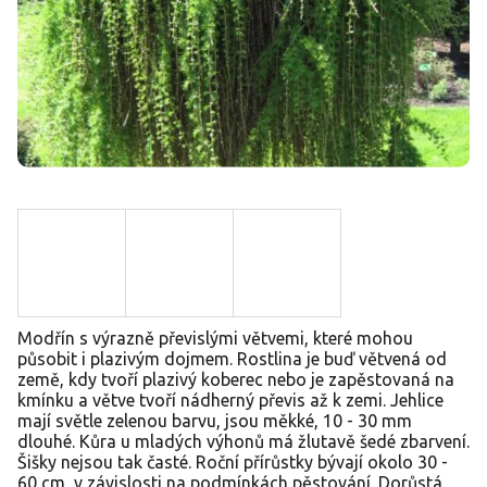
Modřín s výrazně převislými větvemi, které mohou
působit i plazivým dojmem. Rostlina je buď větvená od
země, kdy tvoří plazivý koberec nebo je zapěstovaná na
kmínku a větve tvoří nádherný převis až k zemi. Jehlice
mají světle zelenou barvu, jsou měkké, 10 - 30 mm
dlouhé. Kůra u mladých výhonů má žlutavě šedé zbarvení.
Šišky nejsou tak časté. Roční přírůstky bývají okolo 30 -
60 cm, v závislosti na podmínkách pěstování. Dorůstá