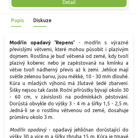
konci. Jehlice raší svěže zeleně až modrozeleně, v létě
j
Detail
změkčují siluetu stromu a na podzim se zbarví do syté žluté.
z
Drobné šišky zůstávají na větvích i po opadu jehlic a dodávají
b
Popis
Diskuze
stromu zimní kresbu.
Modřín opadavý 'Repens'
- modřín s výrazně
převislými větvemi, které mohou působit i plazivým
dojmem. Rostlina je buď větvená od země, kdy tvoří
plazivý koberec nebo je zapěstovaná na kmínku a
větve tvoří nádherný převis až k zemi. Jehlice mají
světle zelenou barvu, jsou měkké, 10 - 30 mm dlouhé.
Kůra u mladých výhonů má žlutavě šedé zbarvení.
Šišky nejsou tak časté. Roční přírůstky bývají okolo 30
- 60 cm, v závislosti na podmínkách pěstování.
Dorůstá obvykle do výšky 3 - 4 m a šířky 1,5 - 2,5 m.
Jedná-li se o rostlinu větvenou od země, dosahuje
průměru okolo 3 m.
Modřín opadavý
- opadavý jehličnan dorůstající do
výšky 30 a více m a šířky zhruba 15 m. Kůra je tmavě