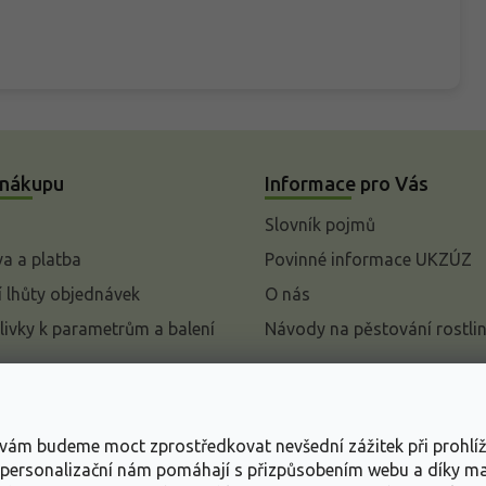
 nákupu
Informace pro Vás
Slovník pojmů
a a platba
Povinné informace UKZÚZ
 lhůty objednávek
O nás
livky k parametrům a balení
Návody na pěstování rostli
pení od kupní smlouvy
mace
s vám budeme moct zprostředkovat nevšední zážitek při prohlí
ace o ochraně osobních
, personalizační nám pomáhají s přizpůsobením webu a díky 