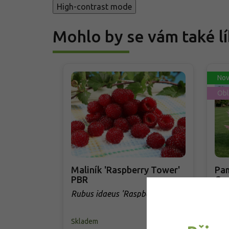
High-contrast mode
Mohlo by se vám také lí
Nov
Obl
Maliník 'Raspberry Tower'
Pam
PBR
Cor
'Ro
Rubus idaeus 'Raspberry
Cor
Tower' PBR
Skladem
Skl