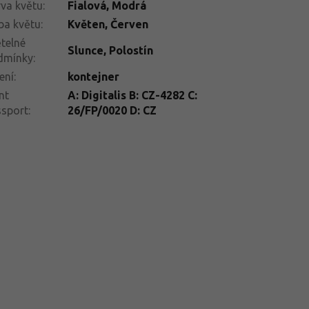
va květu
:
Fialová
,
Modrá
ba květu
:
Květen
,
Červen
telné
Slunce
,
Polostín
dmínky
:
ení
:
kontejner
nt
A: Digitalis B: CZ-4282 C:
ssport
:
26/FP/0020 D: CZ