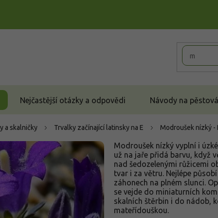
Nejčastější otázky a odpovědi
Návody na pěstován
y a skalničky
Trvalky začínající latinsky na E
Modroušek nízký - 
Modroušek nízký vyplní i úz
už na jaře přidá barvu, když v
nad šedozelenými růžicemi obj
tvar i za větru. Nejlépe působ
záhonech na plném slunci. Op
se vejde do miniaturních kom
skalních štěrbin i do nádob,
mateřídouškou.