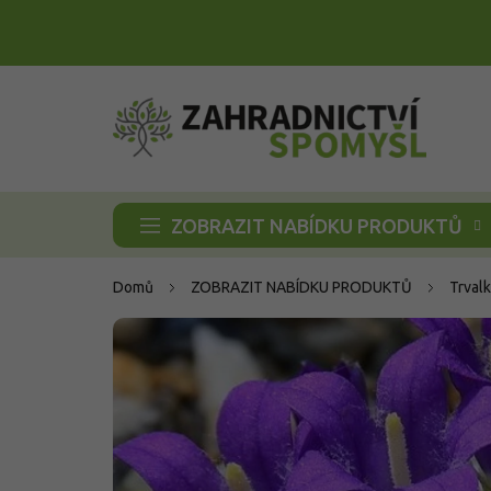
Přejít
na
obsah
ZOBRAZIT NABÍDKU PRODUKTŮ
Domů
ZOBRAZIT NABÍDKU PRODUKTŮ
Trvalk