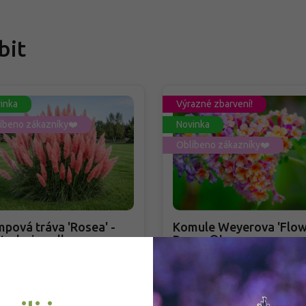
bit
inka
Výrazné zbarvení!
íbeno zákazníky❤️
Novinka
Oblíbeno zákazníky❤️
pová tráva 'Rosea' -
Komule Weyerova 'Flow
taderia selloana
Power®'
sea'
taderia selloana 'Rosea'
Buddleja weyeriana 'Flowe
Power®'
adem
PŘEDOBJEDNÁVKA PODZIM 2