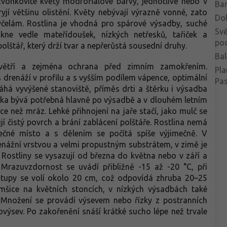
zvonkovité květy modrofialové barvy, jednotlivě nebo v
Bar
jí většinu olistění. Květy nebývají výrazně vonné, zato
Do
elám. Rostlina je vhodná pro spárové výsadby, suché
Svě
kne vedle mateřídoušek, nízkých netřesků, tařiček a
po
lštář, který drží tvar a nepřerůstá sousední druhy.
Bal
větří a zejména ochrana před zimním zamokřením.
Pla
 drenáží v profilu a s vyšším podílem vápence, optimální
Pa
áhá vyvýšené stanoviště, příměs drti a štěrku i výsadba
ivka bývá potřebná hlavně po výsadbě a v dlouhém letním
ce než mráz. Lehké přihnojení na jaře stačí, jako mulč se
í čistý povrch a brání zablácení polštáře. Rostlina nemá
ečné místo a s dělením se počítá spíše výjimečně. V
enážní vrstvou a velmi propustným substrátem, v zimě je
 Rostliny se vysazují od března do května nebo v září a
. Mrazuvzdornost se uvádí přibližně -15 až -20 °C, při
estupy se volí okolo 20 cm, což odpovídá zhruba 20–25
šice na květních stoncích, v nízkých výsadbách také
ty. Množení se provádí výsevem nebo řízky z postranních
výsev. Po zakořenění snáší krátké sucho lépe než trvale