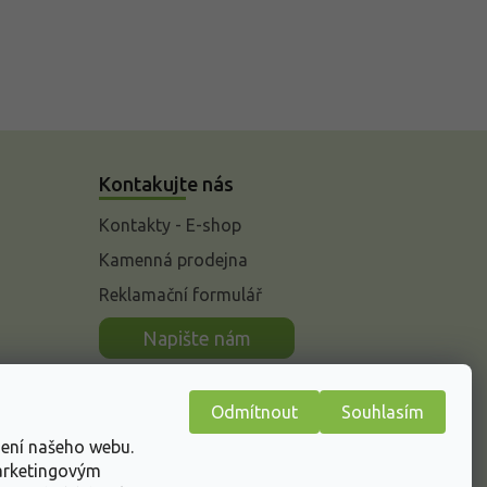
Kontakujte nás
Kontakty - E-shop
Kamenná prodejna
Reklamační formulář
n
Napište nám
Odmítnout
Souhlasím
žení našeho webu.
marketingovým