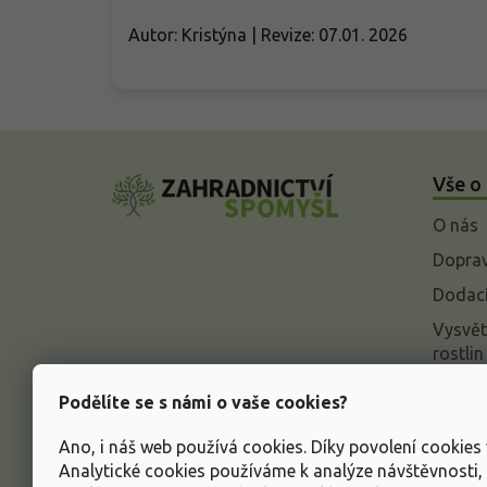
Autor: Kristýna | Revize: 07.01. 2026
Z
á
Vše o
p
a
O nás
t
í
Doprav
Dodací
Vysvět
rostlin
Odstou
Podělíte se s námi o vaše cookies?
Rekla
Ano, i náš web používá cookies. Díky povolení cookie
Inform
Analytické cookies používáme k analýze návštěvnosti
údajů