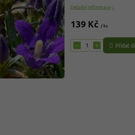
Detailní informace
139 Kč
/ ks
Měrná
cena:
−
+
Přidat d