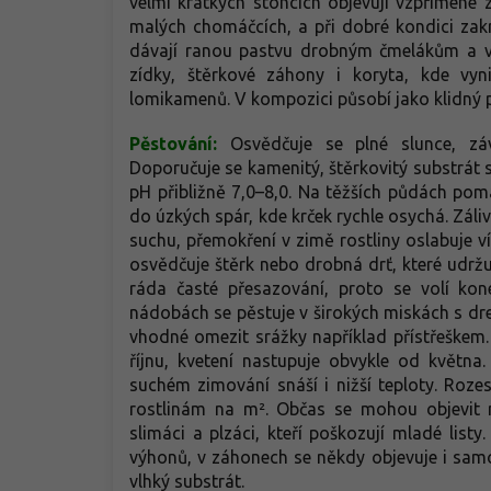
velmi krátkých stoncích objevují vzpřímené 
malých chomáčcích, a při dobré kondici zakry
dávají ranou pastvu drobným čmelákům a vč
zídky, štěrkové záhony i koryta, kde vyni
lomikamenů. V kompozici působí jako klidný po
Pěstování:
Osvědčuje se plné slunce, zá
Doporučuje se kamenitý, štěrkovitý substrát s
pH přibližně 7,0–8,0. Na těžších půdách pom
do úzkých spár, kde krček rychle osychá. Zál
suchu, přemokření v zimě rostliny oslabuje ví
osvědčuje štěrk nebo drobná drť, které udržuj
ráda časté přesazování, proto se volí kon
nádobách se pěstuje v širokých miskách s dr
vhodné omezit srážky například přístřeškem.
říjnu, kvetení nastupuje obvykle od května
suchém zimování snáší i nižší teploty. Roz
rostlinám na m². Občas se mohou objevit m
slimáci a plzáci, kteří poškozují mladé lis
výhonů, v záhonech se někdy objevuje i samo
vlhký substrát.