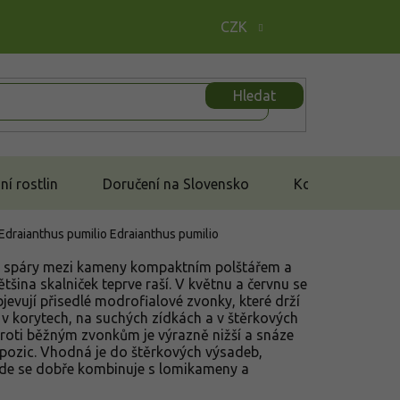
CZK
Hledat
í rostlin
Doručení na Slovensko
Kontakt
Edraianthus pumilio
Edraianthus pumilio
ké spáry mezi kameny kompaktním polštářem a
ětšina skalniček teprve raší. V květnu a červnu se
evují přisedlé modrofialové zvonky, které drží
í v korytech, na suchých zídkách a v štěrkových
roti běžným zvonkům je výrazně nižší a snáze
pozic. Vhodná je do štěrkových výsadeb,
 kde se dobře kombinuje s lomikameny a