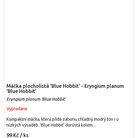
Máčka plocholistá 'Blue Hobbit' - Eryngium planum
'Blue Hobbit'
Eryngium planum 'Blue Hobbit'
Vyprodáno
Kompaktní máčka, která přidá záhonu chladný modrý tón i u
nízkých výsadeb. 'Blue Hobbit' dorůstá kolem...
99 Kč
/ ks