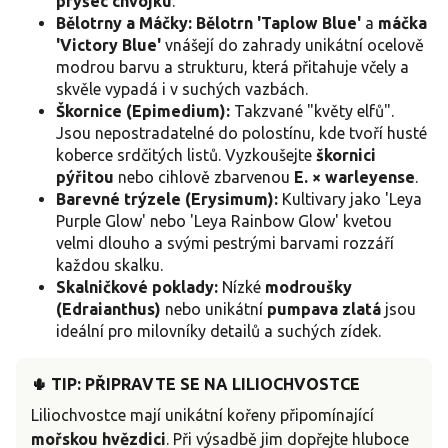
pryšec chvojku
.
Bělotrny a Máčky:
Bělotrn 'Taplow Blue'
a
máčka
'Victory Blue'
vnášejí do zahrady unikátní ocelově
modrou barvu a strukturu, která přitahuje včely a
skvěle vypadá i v suchých vazbách.
Škornice (Epimedium):
Takzvané "květy elfů".
Jsou nepostradatelné do polostínu, kde tvoří husté
koberce srdčitých listů. Vyzkoušejte
škornici
pýřitou
nebo cihlově zbarvenou
E. × warleyense
.
Barevné trýzele (Erysimum):
Kultivary jako 'Leya
Purple Glow' nebo 'Leya Rainbow Glow' kvetou
velmi dlouho a svými pestrými barvami rozzáří
každou skalku.
Skalničkové poklady:
Nízké
modroušky
(Edraianthus)
nebo unikátní
pumpava zlatá
jsou
ideální pro milovníky detailů a suchých zídek.
🌵 TIP: PŘIPRAVTE SE NA LILIOCHVOSTCE
Liliochvostce mají unikátní kořeny připomínající
mořskou hvězdici
. Při výsadbě jim dopřejte hluboce