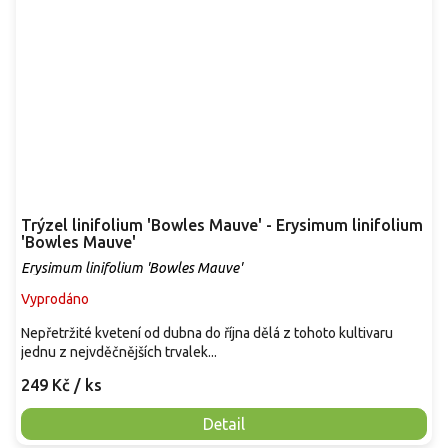
Trýzel linifolium 'Bowles Mauve' - Erysimum linifolium
'Bowles Mauve'
Erysimum linifolium 'Bowles Mauve'
Vyprodáno
Nepřetržité kvetení od dubna do října dělá z tohoto kultivaru
jednu z nejvděčnějších trvalek...
249 Kč
/ ks
Detail