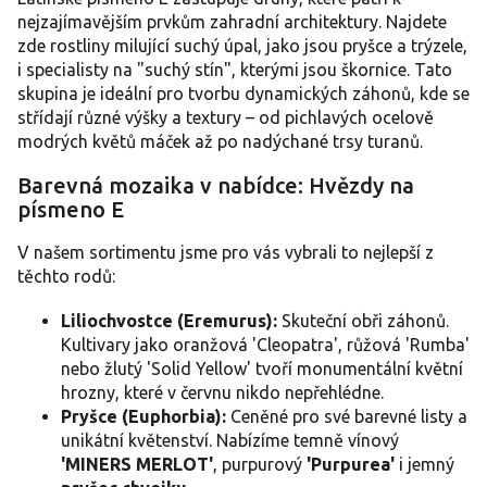
c
nejzajímavějším prvkům zahradní architektury. Najdete
í
zde rostliny milující suchý úpal, jako jsou pryšce a trýzele,
p
i specialisty na "suchý stín", kterými jsou škornice. Tato
r
skupina je ideální pro tvorbu dynamických záhonů, kde se
v
střídají různé výšky a textury – od pichlavých ocelově
k
y
modrých květů máček až po nadýchané trsy turanů.
v
ý
Barevná mozaika v nabídce: Hvězdy na
p
písmeno E
i
s
V našem sortimentu jsme pro vás vybrali to nejlepší z
u
těchto rodů:
Liliochvostce (Eremurus):
Skuteční obři záhonů.
Kultivary jako oranžová 'Cleopatra', růžová 'Rumba'
nebo žlutý 'Solid Yellow' tvoří monumentální květní
hrozny, které v červnu nikdo nepřehlédne.
Pryšce (Euphorbia):
Ceněné pro své barevné listy a
unikátní květenství. Nabízíme temně vínový
'MINERS MERLOT'
, purpurový
'Purpurea'
i jemný