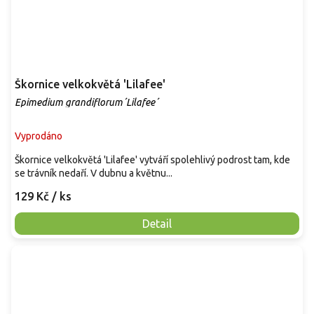
Škornice velkokvětá 'Lilafee'
Epimedium grandiflorum´Lilafee´
Vyprodáno
Škornice velkokvětá 'Lilafee' vytváří spolehlivý podrost tam, kde
se trávník nedaří. V dubnu a květnu...
129 Kč
/ ks
Detail