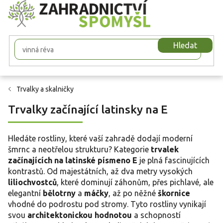
Přejít
na
obsah
Hledat
Trvalky a skalničky
Trvalky začínající latinsky na E
Hledáte rostliny, které vaší zahradě dodají moderní
šmrnc a neotřelou strukturu? Kategorie
trvalek
začínajících na latinské písmeno E
je plná fascinujících
kontrastů. Od majestátních, až dva metry vysokých
liliochvostců
, které dominují záhonům, přes pichlavé, ale
elegantní
bělotrny
a
máčky
, až po něžné
škornice
vhodné do podrostu pod stromy. Tyto rostliny vynikají
svou
architektonickou hodnotou
a schopností