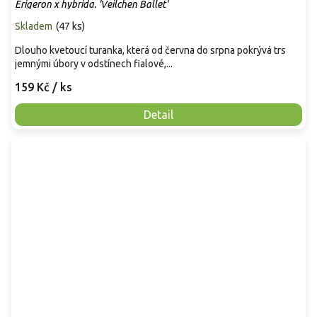
Erigeron x hybrida. 'Veilchen Ballet'
Skladem
(
47 ks
)
Dlouho kvetoucí turanka, která od června do srpna pokrývá trs
jemnými úbory v odstínech fialové,...
159 Kč
/ ks
Detail