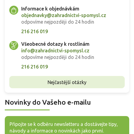
Informace k objednávkám
objednavky@zahradnictvi-spomysl.cz
odpovíme nejpozději do 24 hodin
216 216 019
Všeobecné dotazy k rostlinám
info@zahradnictvi-spomysl.cz
odpovíme nejpozději do 24 hodin
216 216 019
Nejčastější otázky
Novinky do Vašeho e-mailu
Připojte se k odběru newsletteru a dostávejte tipy,
návody a informace o novinkách jako první.