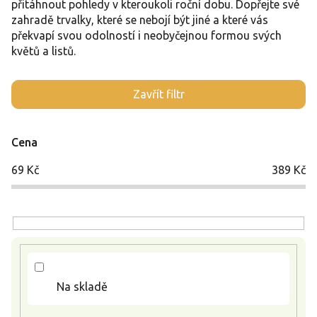
přitáhnout pohledy v kteroukoli roční dobu. Dopřejte své
zahradě trvalky, které se nebojí být jiné a které vás
překvapí svou odolností i neobyčejnou formou svých
květů a listů.
V
Zavřít filtr
ý
p
i
Cena
s
p
69
Kč
389
Kč
r
o
d
u
k
t
ů
Na skladě