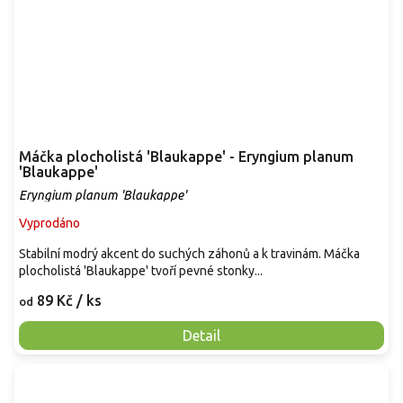
Máčka plocholistá 'Blaukappe' - Eryngium planum
'Blaukappe'
Eryngium planum 'Blaukappe'
Vyprodáno
Stabilní modrý akcent do suchých záhonů a k travinám. Máčka
plocholistá 'Blaukappe' tvoří pevné stonky...
89 Kč
/ ks
od
Detail