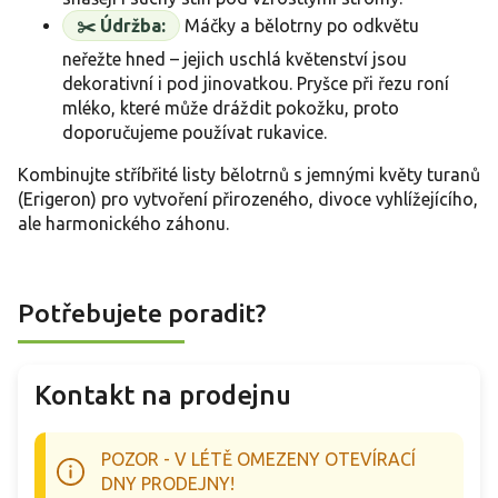
✂️ Údržba:
Máčky a bělotrny po odkvětu
neřežte hned – jejich uschlá květenství jsou
dekorativní i pod jinovatkou. Pryšce při řezu roní
mléko, které může dráždit pokožku, proto
doporučujeme používat rukavice.
Kombinujte stříbřité listy bělotrnů s jemnými květy turanů
(Erigeron) pro vytvoření přirozeného, divoce vyhlížejícího,
ale harmonického záhonu.
Potřebujete poradit?
Kontakt na prodejnu
POZOR - V LÉTĚ OMEZENY OTEVÍRACÍ
DNY PRODEJNY!