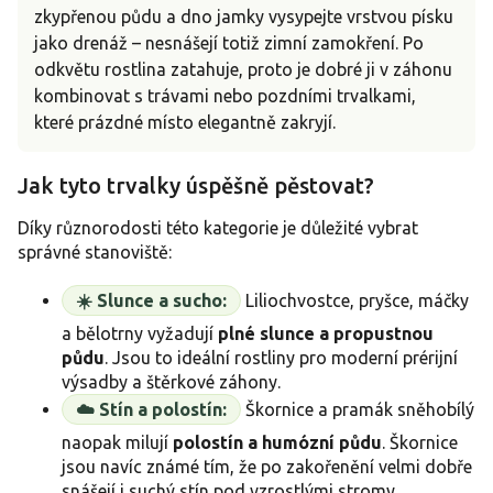
zkypřenou půdu a dno jamky vysypejte vrstvou písku
jako drenáž – nesnášejí totiž zimní zamokření. Po
odkvětu rostlina zatahuje, proto je dobré ji v záhonu
kombinovat s trávami nebo pozdními trvalkami,
které prázdné místo elegantně zakryjí.
Jak tyto trvalky úspěšně pěstovat?
Díky různorodosti této kategorie je důležité vybrat
správné stanoviště:
☀️ Slunce a sucho:
Liliochvostce, pryšce, máčky
a bělotrny vyžadují
plné slunce a propustnou
půdu
. Jsou to ideální rostliny pro moderní prérijní
výsadby a štěrkové záhony.
☁️ Stín a polostín:
Škornice a pramák sněhobílý
naopak milují
polostín a humózní půdu
. Škornice
jsou navíc známé tím, že po zakořenění velmi dobře
snášejí i suchý stín pod vzrostlými stromy.