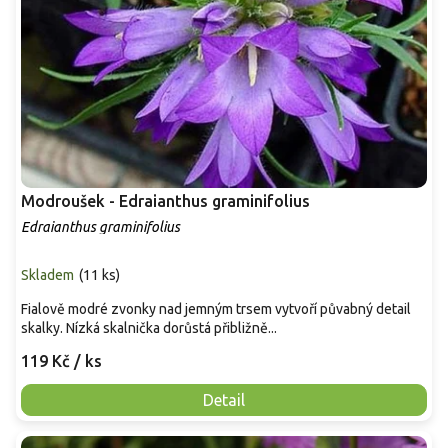
Modroušek - Edraianthus graminifolius
Edraianthus graminifolius
Skladem
(
11 ks
)
Fialově modré zvonky nad jemným trsem vytvoří půvabný detail
skalky. Nízká skalnička dorůstá přibližně...
119 Kč
/ ks
Detail