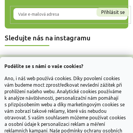
Přihlásit se
Sledujte nás na instagramu
Z
á
Podělíte se s námi o vaše cookies?
p
a
Ano, i náš web používá cookies. Díky povolení cookies
t
vám budeme moct zprostředkovat nevšední zážitek při
í
prohlížení našeho webu. Analytické cookies používáme
Vše o nákupu
k analýze návštěvnosti, personalizační nám pomáhají
s přizpůsobením webu a díky marketingovým cookies se
vám zobrazí takové reklamy, které vás nebudou
Informace pro Vás
otravovat.
S vaším souhlasem můžeme používat cookies
a osobní údaje k personalizaci reklam a měření
Kontakujte nás
reklamních kampaní. Naše podmínky ochrany osobních