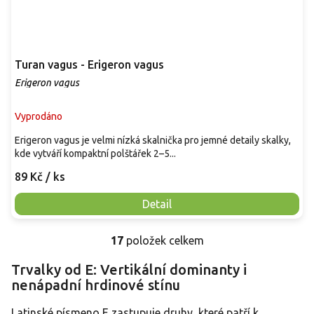
Turan vagus - Erigeron vagus
Erigeron vagus
Vyprodáno
Erigeron vagus je velmi nízká skalnička pro jemné detaily skalky,
kde vytváří kompaktní polštářek 2–5...
89 Kč
/ ks
Detail
17
položek celkem
O
v
Trvalky od E: Vertikální dominanty i
l
nenápadní hrdinové stínu
á
d
a
Latinské písmeno E zastupuje druhy, které patří k