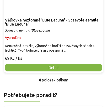
Vějířovka nezlomná 'Blue Laguna' - Scaevola aemula
'Blue Laguna'
Scaevola aemula 'Blue Laguna'
Vyprodáno
Nenáročná letnička, výborně se hodící do závěsných nádob a
truhlíků. Tvoří bohaté převisy obsypané...
69 Kč
/ ks
Detail
4
položek celkem
O
v
l
Potřebujete poradit?
á
d
a