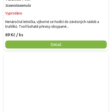
Scaevolaaemula
Vyprodáno
Nenáročná letnička, výborně se hodící do závěsných nádob a
truhlíků. Tvoří bohaté převisy obsypané...
69 Kč
/ ks
Detail