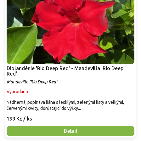
d
u
k
t
ů
Diplandénie 'Rio Deep Red' - Mandevilla 'Rio Deep
Red'
Mandevilla 'Rio Deep Red'
Vyprodáno
Nádherná, popínavá liána s lesklými, zelenými listy a velkými,
červenými květy, dorůstající do výšky...
199 Kč
/ ks
Detail