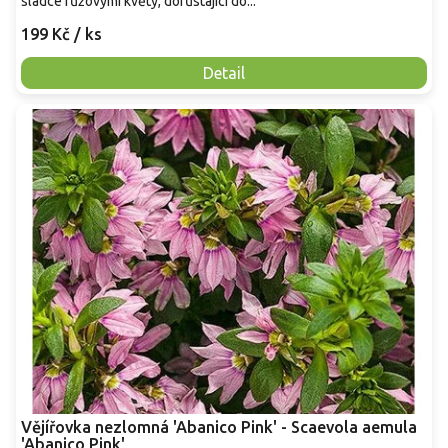
sladce růžovými květy, dorůstající do...
199 Kč
/ ks
Detail
Vějířovka nezlomná 'Abanico Pink' - Scaevola aemula
'Abanico Pink'