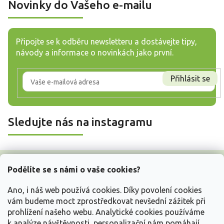
Novinky do Vašeho e-mailu
Připojte se k odběru newsletteru a dostávejte tipy,
návody a informace o novinkách jako první.
Přihlásit se
Sledujte nás na instagramu
Z
á
Podělíte se s námi o vaše cookies?
p
a
Ano, i náš web používá cookies. Díky povolení cookies
t
vám budeme moct zprostředkovat nevšední zážitek při
í
prohlížení našeho webu. Analytické cookies používáme
Vše o nákupu
k analýze návštěvnosti, personalizační nám pomáhají