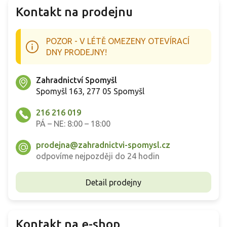
c
Kontakt na prodejnu
í
p
r
POZOR - V LÉTĚ OMEZENY OTEVÍRACÍ
v
k
DNY PRODEJNY!
y
v
Zahradnictví Spomyšl
ý
p
Spomyšl 163, 277 05 Spomyšl
i
s
216 216 019
u
PÁ – NE: 8:00 – 18:00
prodejna@zahradnictvi-spomysl.cz
odpovíme nejpozději do 24 hodin
Detail prodejny
Kontakt na e-shop