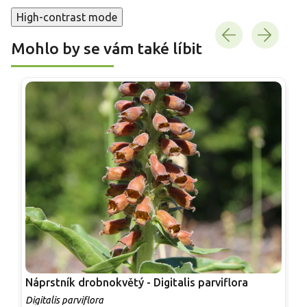
High-contrast mode
Mohlo by se vám také líbit
Náprstník drobnokvětý - Digitalis parviflora
N
Digitalis parviflora
D