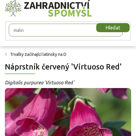
Přejít
na
obsah
Hledat
Trvalky začínající latinsky na D
Náprstník červený 'Virtuoso Red'
Digitalis purpurea´Virtuoso Red´