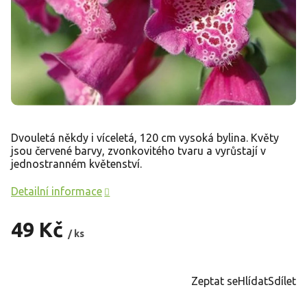
Dvouletá někdy i víceletá, 120 cm vysoká bylina. Květy
jsou červené barvy, zvonkovitého tvaru a vyrůstají v
jednostranném květenství.
Detailní informace
49 Kč
/ ks
Měrná
cena:
Zeptat se
Hlídat
Sdílet