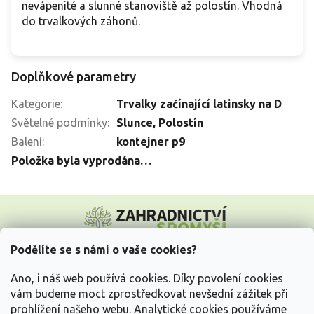
nevápenité a slunné stanoviště až polostín. Vhodná
do trvalkových záhonů.
Doplňkové parametry
Kategorie
:
Trvalky začínající latinsky na D
Světelné podmínky
:
Slunce
,
Polostín
Balení
:
kontejner p9
Položka byla vyprodána…
Z
á
p
a
Podělíte se s námi o vaše cookies?
t
Vše o nákupu
í
Ano, i náš web používá cookies. Díky povolení cookies
vám budeme moct zprostředkovat nevšední zážitek při
prohlížení našeho webu. Analytické cookies používáme
Informace pro Vás