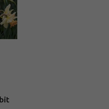
Měrná
cena:
bit