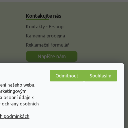
Kontakujte nás
Kontakty - E-shop
Kamenná prodejna
Reklamační formulář
n
Napište nám
Odmítnout
Souhlasím
žení našeho webu.
marketingovým
a osobní údaje k
 ochrany osobních
ch podmínkách