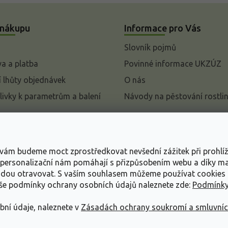
 nákupu
Informace pro Vás
Slovník pojmů
a a platba
Povinné informace UKZÚZ
 lhůty objednávek
O nás
livky k parametrům a balení
Návody na pěstování rostli
pení od kupní smlouvy
mace
s vám budeme moct zprostředkovat nevšední zážitek při prohlí
ace o ochraně osobních
, personalizační nám pomáhají s přizpůsobením webu a díky 
udou otravovat.
S vaším souhlasem můžeme používat cookies 
dní podmínky
aše podmínky ochrany osobních údajů naleznete zde:
Podmínky
bní údaje, naleznete v
Zásadách ochrany soukromí a smluvní