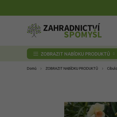
Přejít
na
obsah
ZOBRAZIT NABÍDKU PRODUKTŮ
Domů
ZOBRAZIT NABÍDKU PRODUKTŮ
Cibul