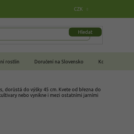
CZK
Hledat
í rostlin
Doručení na Slovensko
Kontakt
s, dorůstá do výšky 45 cm. Kvete od března do
kultivary nebo vynikne i mezi ostatními jarními