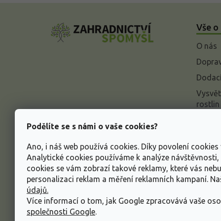
Z
á
Vše o
p
a
O nás
t
í
Doprav
Dodací
Vysvět
rostlin
Odstou
Podělíte se s námi o vaše cookies?
Rekla
Ano, i náš web používá cookies. Díky povolení cookie
Inform
Analytické cookies používáme k analýze návštěvnosti
údajů
cookies se vám zobrazí takové reklamy, které vás neb
Obcho
personalizaci reklam a měření reklamních kampaní. N
údajů.
Více informací o tom, jak Google zpracovává vaše oso
společnosti Google
.