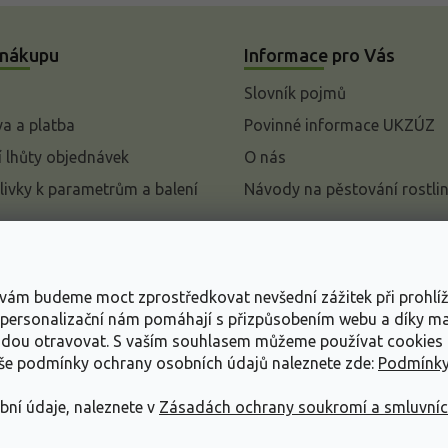
 nákupu
Informace pro Vás
Slovník pojmů
a a platba
Povinné informace UKZÚZ
 lhůty objednávek
O nás
livky k parametrům a balení
Návody na pěstování rostli
pení od kupní smlouvy
mace
s vám budeme moct zprostředkovat nevšední zážitek při prohlí
ace o ochraně osobních
, personalizační nám pomáhají s přizpůsobením webu a díky 
udou otravovat.
S vaším souhlasem můžeme používat cookies 
dní podmínky
aše podmínky ochrany osobních údajů naleznete zde:
Podmínky
bní údaje, naleznete v
Zásadách ochrany soukromí a smluvní