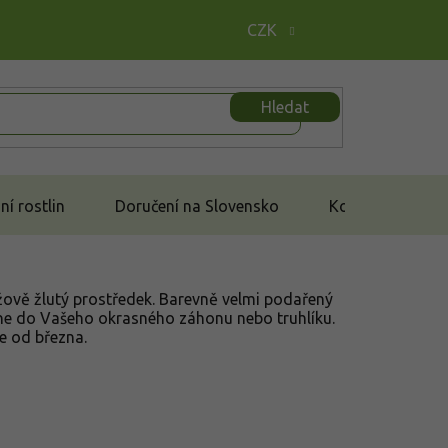
CZK
Hledat
í rostlin
Doručení na Slovensko
Kontakt
nžově žlutý prostředek. Barevně velmi podařený
dne do Vašeho okrasného záhonu nebo truhlíku.
e od března.