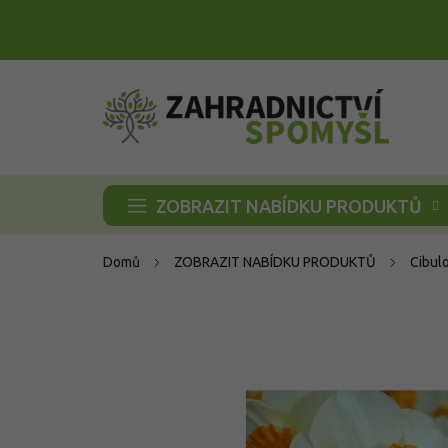
Přejít
na
obsah
ZOBRAZIT NABÍDKU PRODUKTŮ
Domů
ZOBRAZIT NABÍDKU PRODUKTŮ
Cibul