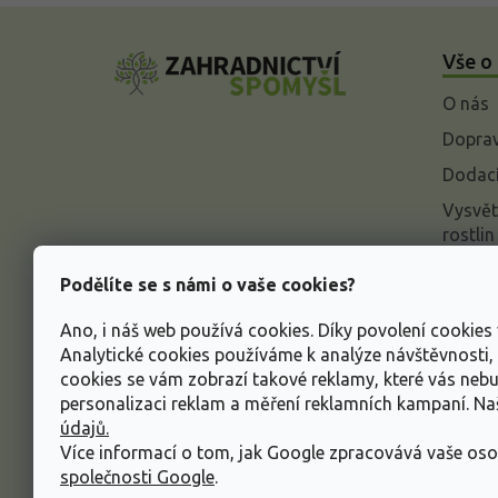
Z
á
Vše o
p
a
O nás
t
í
Doprav
Dodací
Vysvět
rostlin
Odstou
Podělíte se s námi o vaše cookies?
Rekla
Ano, i náš web používá cookies. Díky povolení cookie
Inform
Analytické cookies používáme k analýze návštěvnosti
údajů
cookies se vám zobrazí takové reklamy, které vás neb
Obcho
personalizaci reklam a měření reklamních kampaní. N
údajů.
Více informací o tom, jak Google zpracovává vaše oso
společnosti Google
.