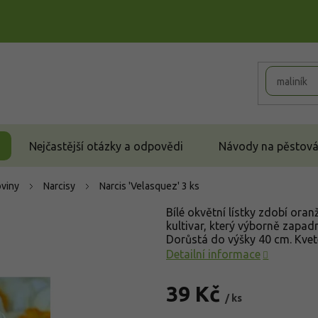
Nejčastější otázky a odpovědi
Návody na pěstován
oviny
Narcisy
Narcis 'Velasquez' 3 ks
Bílé okvětní lístky zdobí ora
kultivar, který výborně zapa
Dorůstá do výšky 40 cm. Kvet
Detailní informace
39 Kč
/ ks