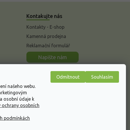
Kontakujte nás
Kontakty - E-shop
Kamenná prodejna
Reklamační formulář
n
Napište nám
Odmítnout
Souhlasím
žení našeho webu.
marketingovým
a osobní údaje k
 ochrany osobních
ch podmínkách