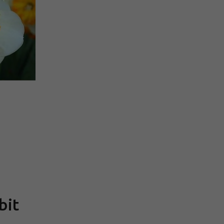
Měrná
cena:
bit