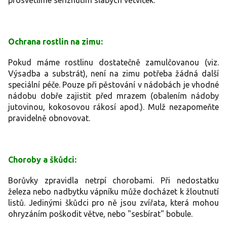
prosvětlíme seříznutím slabých větviček.
Ochrana rostlin na zimu:
Pokud máme rostlinu dostatečně zamulčovanou (viz.
Výsadba a substrát), není na zimu potřeba žádná další
speciální péče. Pouze při pěstování v nádobách je vhodné
nádobu dobře zajistit před mrazem (obalením nádoby
jutovinou, kokosovou rákosí apod.). Mulž nezapomeňte
pravidelně obnovovat.
Choroby a škůdci:
Borůvky zpravidla netrpí chorobami. Při nedostatku
železa nebo nadbytku vápníku může docházet k žloutnutí
listů. Jedinými škůdci pro ně jsou zvířata, která mohou
ohryzáním poškodit větve, nebo "sesbírat" bobule.