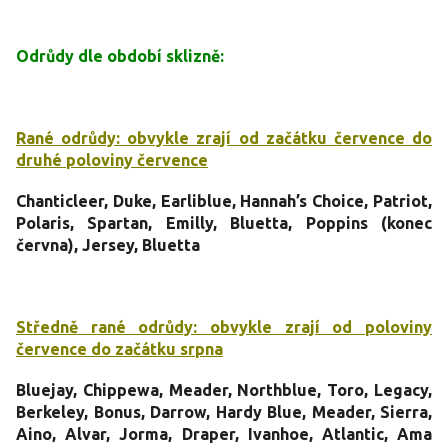
Odrůdy dle období sklizně:
Rané odrůdy: obvykle zrají od začátku července do
druhé poloviny července
Chanticleer
,
Duke
,
Earliblue
, Hannah’s Choice, Patriot,
Polaris,
Spartan
, Emilly,
Bluetta
, Poppins (konec
června), Jersey, Bluetta
Středně rané odrůdy: obvykle zrají od poloviny
července do začátku srpna
Bluejay,
Chippewa,
Meader
, Northblue, Toro,
Legacy
,
Berkeley,
Bonus
,
Darrow
,
Hardy Blue
, Meader,
Sierra,
Aino, Alvar, Jorma, Draper, Ivanhoe, Atlantic, Ama