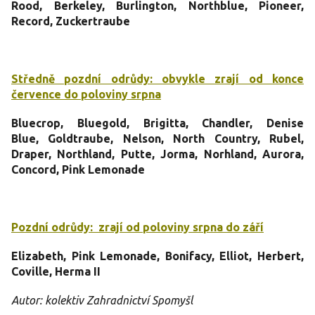
Rood, Berkeley, Burlington, Northblue, Pioneer,
Record, Zuckertraube
Středně pozdní odrůdy: obvykle zrají od konce
července do poloviny srpna
Bluecrop, Bluegold
,
Brigitta,
Chandler,
Denise
Blue,
Goldtraube
,
Nelson
,
North Country,
Rubel,
Draper, Northland,
Putte, Jorma, Norhland, Aurora,
Concord, Pink Lemonade
Pozdní odrůdy: zrají od poloviny srpna do září
Elizabeth, Pink Lemonade, Bonifacy,
Elliot
, Herbert,
Coville, Herma II
Autor: kolektiv Zahradnictví Spomyšl