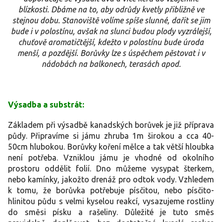
blízkosti. Dbáme na to, aby odrůdy kvetly přibližně ve
stejnou dobu. Stanoviště volíme spíše slunné, dařit se jim
bude i v polostínu, avšak na slunci budou plody vyzrálejší,
chuťově aromatičtější, kdežto v polostínu bude úroda
menší, a pozdější. Borůvky lze s úspěchem pěstovat i v
nádobách na balkonech, terasách apod.
Výsadba a substrát:
Základem při výsadbě kanadských borůvek je již příprava
půdy. Připravíme si jámu zhruba 1m širokou a cca 40-
50cm hlubokou. Borůvky koření mělce a tak větší hloubka
není potřeba. Vzniklou jámu je vhodné od okolního
prostoru oddělit folií. Dno můžeme vysypat šterkem,
nebo kamínky, jakožto drenáž pro odtok vody. Vzhledem
k tomu, že borůvka potřebuje písčitou, nebo písčito-
hlinitou půdu s velmi kyselou reakcí, vysazujeme rostliny
do směsi písku a rašeliny. Důležité je tuto směs