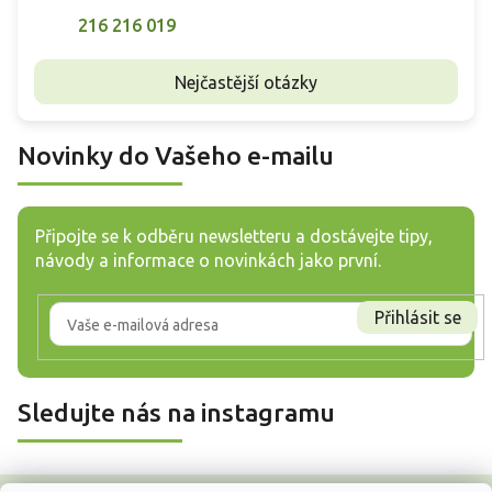
216 216 019
Nejčastější otázky
Novinky do Vašeho e-mailu
Připojte se k odběru newsletteru a dostávejte tipy,
návody a informace o novinkách jako první.
Přihlásit se
Sledujte nás na instagramu
Z