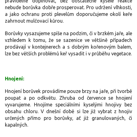
pravidelně doplňovat, bez dostatečné kyselé reakce
nebude borůvka dobře prosperovat. Pro udržení vlhkosti,
a jako ochranu proti plevelům doporučujeme okolí keře
zahrnout mulčovací kůrou.
Borůvky vysazujeme spíše na podzim, či v brzkém jaře, ale
vzhledem k tomu, že se sazenice ve většině případech
prodávají v kontejnerech a s dobrým kořenovým balem,
lze bez větších problémů keř vysadit i v průběhu vegetace.
Hnojení:
Hnojení borůvek provádíme pouze brzy na jaře, při tvorbě
poupat a po odkvětu. Zhruba od července se hnojení
vyvarujeme. Hnojíme speciálními kyselými hnojivy bez
obsahu chloru. V dnešní době si lze již vybrat z hnojiv
určených přímo pro borůvky, ať již granulovaných, či
kapalných.