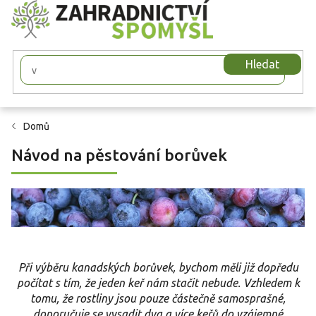
Přejít
na
obsah
Hledat
Domů
Návod na pěstování borůvek
Při výběru kanadských borůvek, bychom měli již dopředu
počítat s tím, že jeden keř nám stačit nebude. Vzhledem k
tomu, že rostliny jsou pouze částečně samosprašné,
doporučuje se vysadit dva a více keřů do vzájemné