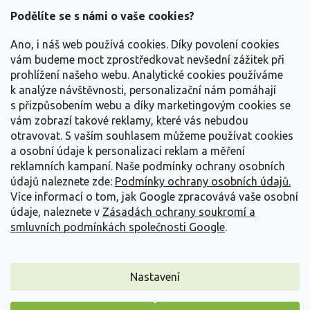
á
Podělíte se s námi o vaše cookies?
p
a
Ano, i náš web používá cookies. Díky povolení cookies
t
vám budeme moct zprostředkovat nevšední zážitek při
í
prohlížení našeho webu. Analytické cookies používáme
Vše o nákupu
k analýze návštěvnosti, personalizační nám pomáhají
s přizpůsobením webu a díky marketingovým cookies se
vám zobrazí takové reklamy, které vás nebudou
Informace pro Vás
otravovat.
S vaším souhlasem můžeme používat cookies
a osobní údaje k personalizaci reklam a měření
Kontakujte nás
reklamních kampaní. Naše podmínky ochrany osobních
údajů naleznete zde:
Podmínky ochrany osobních údajů.
Více informací o tom, jak Google zpracovává vaše osobní
údaje, naleznete v
Zásadách ochrany soukromí a
smluvních podmínkách společnosti Google
.
Nastavení
Copyright 2026
Zahradnictví Spomyšl
. Všechna práva vyhrazena.