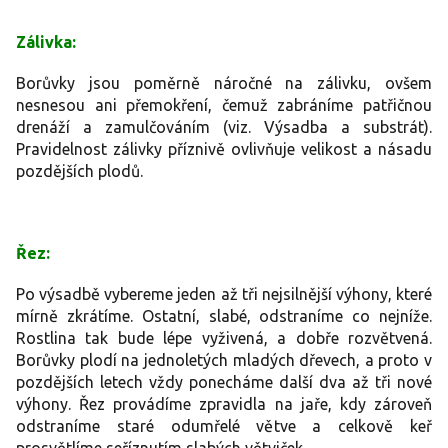
Zálivka:
Borůvky jsou poměrně náročné na zálivku, ovšem
nesnesou ani přemokření, čemuž zabráníme patřičnou
drenáží a zamulčováním (viz. Výsadba a substrát).
Pravidelnost zálivky příznivě ovlivňuje velikost a násadu
pozdějších plodů.
Řez:
Po výsadbě vybereme jeden až tři nejsilnější výhony, které
mírně zkrátíme. Ostatní, slabé, odstraníme co nejníže.
Rostlina tak bude lépe vyživená, a dobře rozvětvená.
Borůvky plodí na jednoletých mladých dřevech, a proto v
pozdějších letech vždy ponecháme další dva až tři nové
výhony. Řez provádíme zpravidla na jaře, kdy zároveň
odstraníme staré odumřelé větve a celkově keř