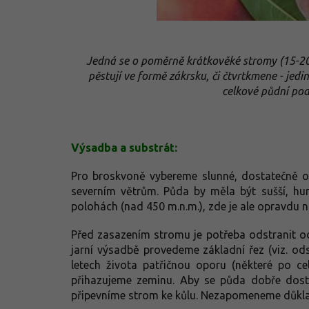
Jedná se o poměrně krátkověké stromy (15-20le
pěstují ve formě zákrsku, či čtvrtkmene - jed
celkové půdní pod
Výsadba a substrát:
Pro broskvoně vybereme slunné, dostatečně ot
severním větrům. Půda by měla být sušší, humó
polohách (nad 450 m.n.m.), zde je ale opravdu 
Před zasazením stromu je potřeba odstranit od
jarní výsadbě provedeme základní řez (viz. o
letech života patřičnou oporu (některé po cel
přihazujeme zeminu. Aby se půda dobře dost
připevníme strom ke kůlu. Nezapomeneme důkladn