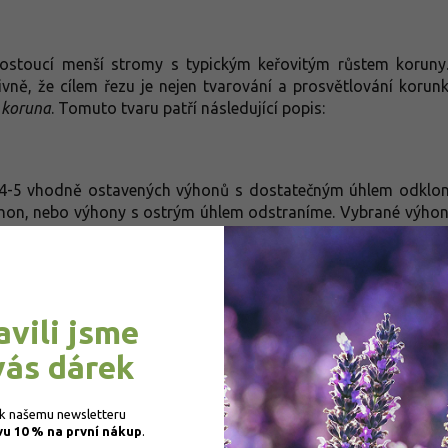
ostoucí menší stromy s typickým keřovitým růstem koruny. 
ivně, že cílem řezu je nejen tvarování a prosvětlování koru
 koruna
. Tomuto tvaru patří následující popis:
4-5 vhodně ostavených výhonů s dostatečným úhlem odklonu
 výhon, nebo výhony s ostrým úhlem odstraníme. Vybrané výhon
eme na 2-3 narašené pupeny, a to vždy na pupen směřující ven 
avili jsme
vás dárek
 k našemu newsletteru 
vu 10 % na první nákup
.