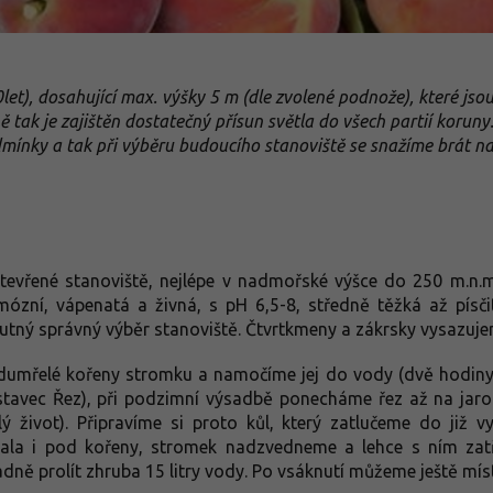
t), dosahující max. výšky 5 m (dle zvolené podnože), které jsou 
ině tak je zajištěn dostatečný přísun světla do všech partií koru
mínky a tak při výběru budoucího stanoviště se snažíme brát na z
evřené stanoviště, nejlépe v nadmořské výšce do 250 m.n.m.
zní, vápenatá a živná, s pH 6,5-8, středně těžká až písčit
nutný správný výběr stanoviště. Čtvrtkmeny a zákrsky vysazuj
umřelé kořeny stromku a namočíme jej do vody (dvě hodiny by
dstavec Řez), při podzimní výsadbě ponecháme řez až na jaro
ý život). Připravíme si proto kůl, který zatlučeme do již 
ala i pod kořeny, stromek nadzvedneme a lehce s ním za
ě prolít zhruba 15 litry vody. Po vsáknutí můžeme ještě míst