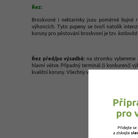
Řez:
Broskvoně i nektarinky jsou poměrně bujně r
výhoncích. Tyto pupeny se tvoří natolik intenz
koruny pro pěstování broskvoní je tzv.
kotlovitá
Řez před/po výsadbě:
na stromku vybereme 
hlavní větve. Případný terminál či konkurenčí
kvalitní koruny. Všechny výhony hluboce seřízn
Připr
pro 
Přidejte se
a získejte 
sle