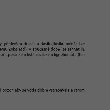
y, především draslík a dusík (dusíku méně). Lze
etému 20kg atd.). V současné době lze sehnat již
pořit postřikem listů roztokem lignohumátu (ten
si pozor, aby se voda dobře vstřebávala a strom