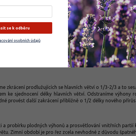
ásit se k odběru
cování osobních údajů
 zkrácení prodlužujících se hlavních větví o 1/3-2/3 a to sesa
zem ke sjednocení délky hlavních větví. Odstraníme výhony r
é provést další zakrácení přibližně o 1/2 délky nového přírůs
 a probírku plodných výhonů a prosvětlování vnitřních partií
větu. Zimní období je pro řez zcela nevhodné z důvodu špatnéh