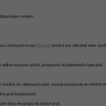
 štěpařským voskem.
okou odolností mrazu.
Podnož
vhodná pro zákrskek nebo čtvrt
, s velkou násadou plodů, přizpůsobí se jakémukoliv typu půd.
u.
í vhodná do vápenatých půd, naopak prosperuje ve středně těž
lná proti kadeřavosti.
ými listy; vhodnější do lehčích půd.