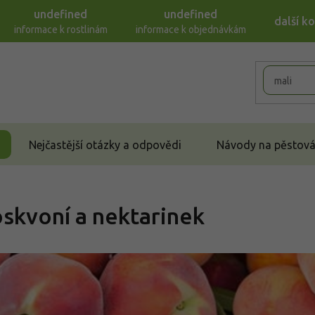
undefined
undefined
další k
informace k rostlinám
informace k objednávkám
Nejčastější otázky a odpovědi
Návody na pěstován
skvoní a nektarinek