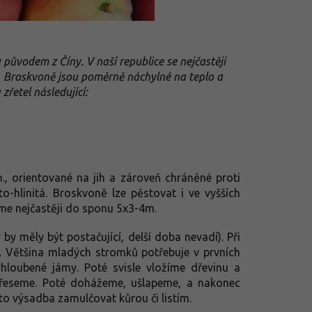
původem z Číny. V naší republice se nejčastěji
ny. Broskvoně jsou poměrně náchylné na teplo a
řetel následující:
, orientované na jih a zároveň chráněné proti
o-hlinitá. Broskvoně lze pěstovat i ve vyšších
eme nejčastěji do sponu 5x3-4m.
 měly být postačující, delší doba nevadí). Při
. Většina mladých stromků potřebuje v prvních
vyhloubené jámy. Poté svisle vložíme dřevinu a
třeseme. Poté dohážeme, ušlapeme, a nakonec
o výsadba zamulčovat kůrou či listím.