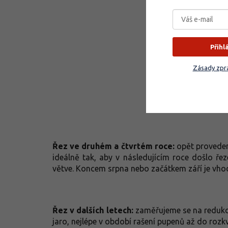
Přihl
Zásady zpra
Řez ve druhém a čtvrtém roce:
opět provedeme
ideálně tak, aby v následujícím roce došlo ře
větve. Koncem srpna nebo začátkem září je vhodn
Řez v dalších letech:
zaměřujeme se na redukci
jaro, nejlépe v období rašení pupenů až do rozk