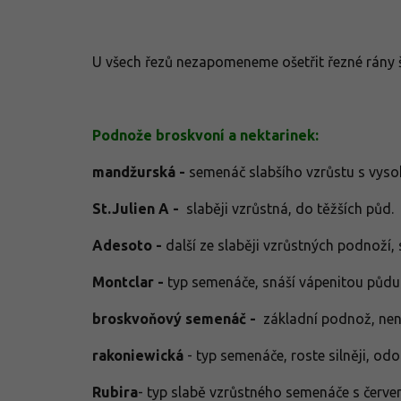
U všech řezů nezapomeneme ošetřit řezné rány
Podnože broskvoní a nektarinek:
mandžurská -
semenáč slabšího vzrůstu s vys
St.Julien A -
slaběji vzrůstná, do těžších půd.
Adesoto -
další ze slaběji vzrůstných podnoží
Montclar -
typ semenáče, snáší vápenitou půd
broskvoňový semenáč -
základní podnož, nen
rakoniewická
- typ semenáče, roste silněji, odo
Rubira
- typ slabě vzrůstného semenáče s červen