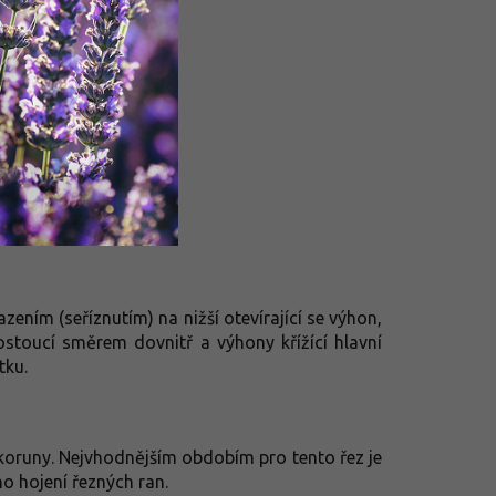
zením (seříznutím) na nižší otevírající se výhon,
ostoucí směrem dovnitř a výhony křížící hlavní
tku.
 koruny. Nejvhodnějším obdobím pro tento řez je
o hojení řezných ran.