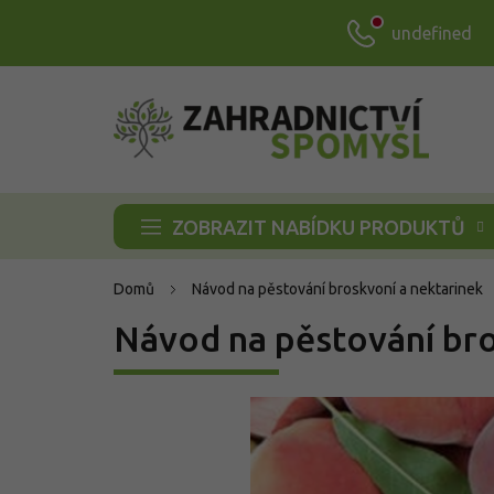
Přejít
undefined
na
obsah
ZOBRAZIT NABÍDKU PRODUKTŮ
Domů
Návod na pěstování broskvoní a nektarinek
Návod na pěstování bro