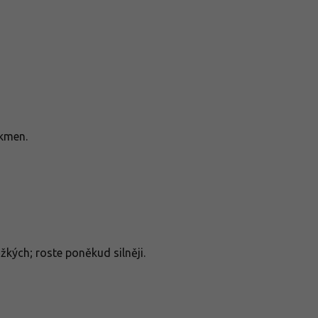
kmen.
kých; roste poněkud silněji.