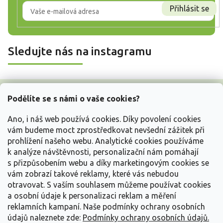
Přihlásit se
Sledujte nás na instagramu
Z
á
Podělíte se s námi o vaše cookies?
p
a
Ano, i náš web používá cookies. Díky povolení cookies
t
vám budeme moct zprostředkovat nevšední zážitek při
í
prohlížení našeho webu. Analytické cookies používáme
Vše o nákupu
k analýze návštěvnosti, personalizační nám pomáhají
s přizpůsobením webu a díky marketingovým cookies se
vám zobrazí takové reklamy, které vás nebudou
Informace pro Vás
otravovat.
S vaším souhlasem můžeme používat cookies
a osobní údaje k personalizaci reklam a měření
Kontakujte nás
reklamních kampaní. Naše podmínky ochrany osobních
údajů naleznete zde:
Podmínky ochrany osobních údajů.