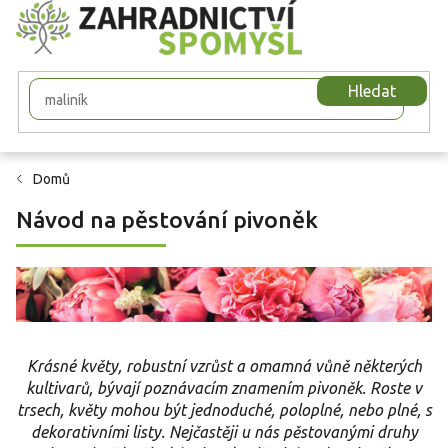
Přejít
na
obsah
Hledat
Domů
Návod na pěstování pivoněk
Krásné květy, robustní vzrůst a omamná vůně některých
kultivarů, bývají poznávacím znamením pivoněk. Roste v
trsech, květy mohou být jednoduché, poloplné, nebo plné, s
dekorativními listy. Nejčastěji u nás pěstovanými druhy