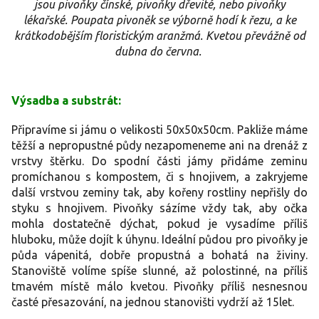
jsou pivoňky čínské, pivoňky dřevité, nebo pivoňky
lékařské. Poupata pivoněk se výborně hodí k řezu, a ke
krátkodobějším floristickým aranžmá. Kvetou převážně od
dubna do června.
Výsadba a substrát:
Připravíme si jámu o velikosti 50x50x50cm. Pakliže máme
těžší a nepropustné půdy nezapomeneme ani na drenáž z
vrstvy štěrku. Do spodní části jámy přidáme zeminu
promíchanou s kompostem, či s hnojivem, a zakryjeme
další vrstvou zeminy tak, aby kořeny rostliny nepřišly do
styku s hnojivem. Pivoňky sázíme vždy tak, aby očka
mohla dostatečně dýchat, pokud je vysadíme příliš
hluboku, může dojít k úhynu. Ideální půdou pro pivoňky je
půda vápenitá, dobře propustná a bohatá na živiny.
Stanoviště volíme spíše slunné, až polostinné, na příliš
tmavém místě málo kvetou. Pivoňky příliš nesnesnou
časté přesazování, na jednou stanovišti vydrží až 15let.