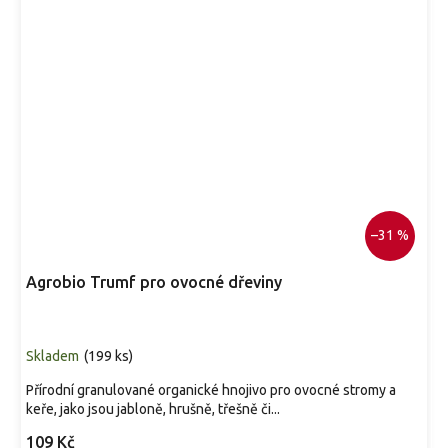
–31 %
Agrobio Trumf pro ovocné dřeviny
Skladem
(
199 ks
)
Přírodní granulované organické hnojivo pro ovocné stromy a
keře, jako jsou jabloně, hrušně, třešně či...
109 Kč