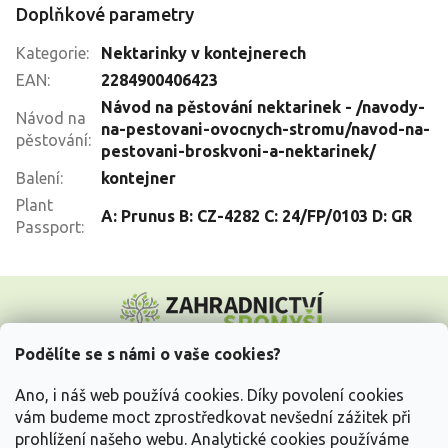
Doplňkové parametry
Kategorie
:
Nektarinky v kontejnerech
EAN
:
2284900406423
Návod na pěstování nektarinek - /navody-
Návod na
na-pestovani-ovocnych-stromu/navod-na-
pěstování
:
pestovani-broskvoni-a-nektarinek/
Balení
:
kontejner
Plant
A: Prunus B: CZ-4282 C: 24/FP/0103 D: GR
Passport
:
Z
á
p
a
Podělíte se s námi o vaše cookies?
t
Vše o nákupu
í
Ano, i náš web používá cookies. Díky povolení cookies
vám budeme moct zprostředkovat nevšední zážitek při
prohlížení našeho webu. Analytické cookies používáme
Informace pro Vás