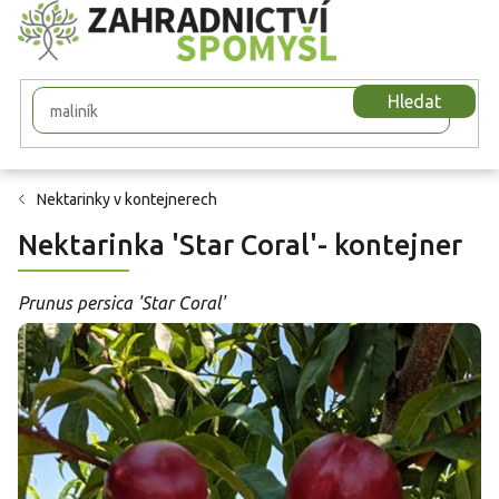
Přejít
na
obsah
Hledat
Nektarinky v kontejnerech
Nektarinka 'Star Coral'- kontejner
Prunus persica 'Star Coral'