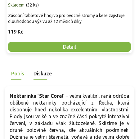
Skladem
(
32 ks
)
Zásobní tabletové hnojivo pro ovocné stromy a keře zajišťuje
dlouhodobou výživu až 12 měsíců díky...
119 Kč
Detail
Popis
Diskuze
Nektarinka ´Star Coral´
-
velmi kvalitní, raná odrůda
oblíbené nektarinky pocházející z Řecka, která
disponuje hned několika excelentními vlastnostmi.
Plody jsou velké a ve značné části pokryté intenzivní
červení, v základu však žlutozelené. Sklízíme je v
druhé polovině června, dle aktuálních podmínek.
Dužnina je velmi šťavnatá, voňavá a jde velmi dobře