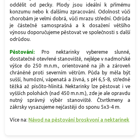
oddělit od pecky. Plody jsou ideální k přímému
konzumu nebo k dalšímu zpracování. Odolnost vůči
chorobám je velmi dobrá, vůči mrazu střední. Odrůda
je částečně samosprašná a k dosažení většího
výnosu doporučujeme pěstovat ve společnosti s další
odrůdou.
Pěstování:
Pro nektarinky vybereme slunné,
dostatečně otevřené stanoviště, nejlépe v nadmořské
výšce do 250 m.n.m., orientované na jih a zároveň
chráněné proti severním větrům. Půda by měla být
sušší, humózní, vápenatá a živná, s pH 6,5-8, středně
těžká až písčito-hlinitá. Nektarinky lze pěstovat i ve
vyšších polohách (nad 450 m.n.m.), zde je ale opravdu
nutný správný výběr stanoviště. Čtvrtkmeny a
zákrsky vysazujeme nejčastěji do sponu 5x3-4 m.
Více na:
Návod na pěstování broskvoní a nektarinek