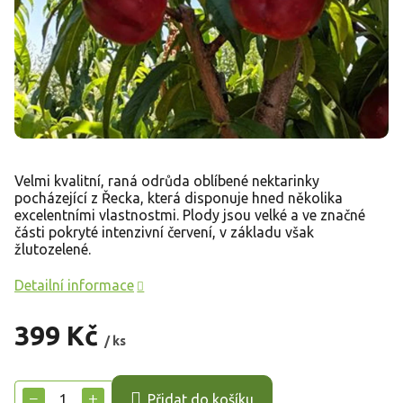
Velmi kvalitní, raná odrůda oblíbené nektarinky
pocházející z Řecka, která disponuje hned několika
excelentními vlastnostmi. Plody jsou velké a ve značné
části pokryté intenzivní červení, v základu však
žlutozelené.
Detailní informace
399 Kč
/ ks
Měrná
cena:
−
+
Přidat do košíku