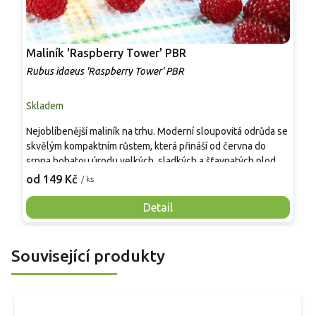
Maliník 'Raspberry Tower' PBR
P
'
Rubus idaeus 'Raspberry Tower' PBR
C
Skladem
S
Nejoblíbenější maliník na trhu. Moderní sloupovitá odrůda se
M
skvělým kompaktním růstem, která přináší od června do
A
srpna bohatou úrodu velkých, sladkých a šťavnatých plodů.
v
Pevné vzpřímené výhony tvoří elegantní habitus bez
j
od 149 Kč
o
/ ks
nutnosti opory, ideální pro nádoby, balkony i malé zahrady.
n
Mrazuvzdornost do −25 °C a spolehlivá vitalita z něj dělají
V
Detail
skvělou volbu pro každého pěstitele.
Související produkty