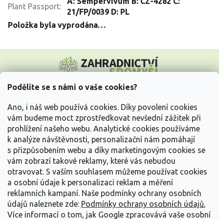
A: Sempervivum B: CZ-4282 C:
Plant Passport
:
21/FP/0039 D: PL
Položka byla vyprodána…
Z
á
p
a
Podělíte se s námi o vaše cookies?
t
Vše o nákupu
í
Ano, i náš web používá cookies. Díky povolení cookies
vám budeme moct zprostředkovat nevšední zážitek při
prohlížení našeho webu. Analytické cookies používáme
Informace pro Vás
k analýze návštěvnosti, personalizační nám pomáhají
s přizpůsobením webu a díky marketingovým cookies se
Kontakujte nás
vám zobrazí takové reklamy, které vás nebudou
otravovat.
S vaším souhlasem můžeme používat cookies
a osobní údaje k personalizaci reklam a měření
reklamních kampaní. Naše podmínky ochrany osobních
údajů naleznete zde:
Podmínky ochrany osobních údajů.
Více informací o tom, jak Google zpracovává vaše osobní