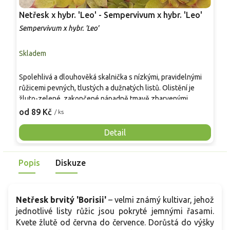
Netřesk x hybr. 'Leo' - Sempervivum x hybr. 'Leo'
N
'
Sempervivum x hybr. 'Leo'
S
Skladem
S
Spolehlivá a dlouhověká skalnička s nízkými, pravidelnými
S
růžicemi pevných, tlustých a dužnatých listů. Olistění je
r
žluto-zelené, zakončené nápadně tmavě zbarvenými
z
špičkami, které vytvářejí výrazný kontrast a jsou nejčitel­nější
s
od 89 Kč
o
/ ks
na plném slunci. Rostlina si udržuje kompaktní tvar po celý
s
rok, velmi dobře snáší sucho i chudší půdy a nevyžaduje
c
Detail
téměř žádnou údržbu. Vhodná je do skalek, suchých zídek,
š
štěrkových záhonů i mělkých nádob.
d
Popis
Diskuze
Netřesk brvitý 'Borisii'
– velmi známý kultivar, jehož
jednotlivé listy růžic jsou pokryté jemnými řasami.
Kvete žlutě od června do července. Dorůstá do výšky