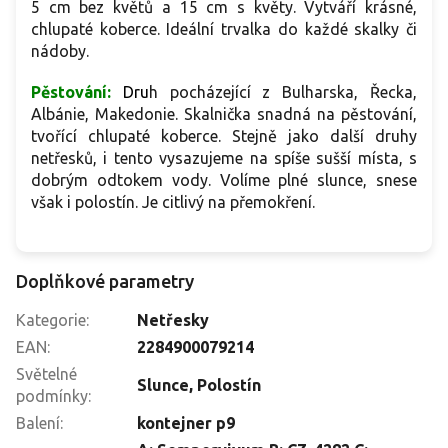
5 cm bez květů a 15 cm s květy. Vytváří krásné,
chlupaté koberce. Ideální trvalka do každé skalky či
nádoby.
Pěstování:
D
ru
h pocházející z Bulharska, Řecka,
Albánie, Makedonie. Skalnička snadná na pěstování,
tvořící chlupaté koberce. Stejně jako další druhy
netřesků, i tento vysazujeme na spíše sušší místa, s
dobrým odtokem vody. Volíme plné slunce, snese
však i polostín. Je citlivý na přemokření.
Doplňkové parametry
Kategorie
:
Netřesky
EAN
:
2284900079214
Světelné
Slunce
,
Polostín
podmínky
:
Balení
:
kontejner p9