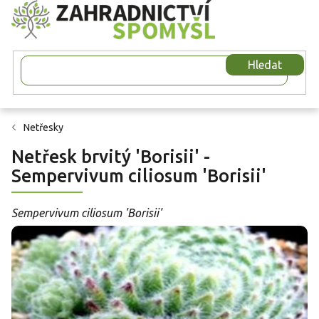
Přejít
na
obsah
Hledat
Netřesky
Netřesk brvitý 'Borisii' -
Sempervivum ciliosum 'Borisii'
Sempervivum ciliosum 'Borisii'