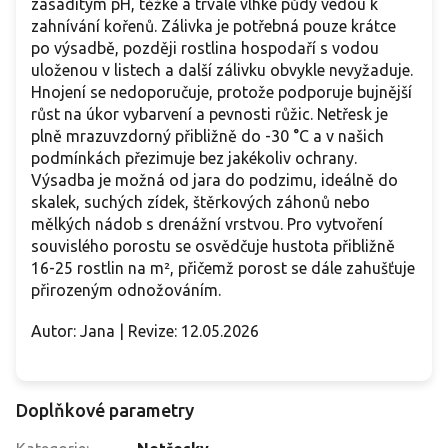
zásaditým pH, těžké a trvale vlhké půdy vedou k
zahnívání kořenů. Zálivka je potřebná pouze krátce
po výsadbě, později rostlina hospodaří s vodou
uloženou v listech a další zálivku obvykle nevyžaduje.
Hnojení se nedoporučuje, protože podporuje bujnější
růst na úkor vybarvení a pevnosti růžic. Netřesk je
plně mrazuvzdorný přibližně do -30 °C a v našich
podmínkách přezimuje bez jakékoliv ochrany.
Výsadba je možná od jara do podzimu, ideálně do
skalek, suchých zídek, štěrkových záhonů nebo
mělkých nádob s drenážní vrstvou. Pro vytvoření
souvislého porostu se osvědčuje hustota přibližně
16-25 rostlin na m², přičemž porost se dále zahušťuje
přirozeným odnožováním.
Autor: Jana | Revize: 12.05.2026
Doplňkové parametry