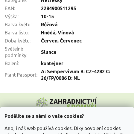
Kategorie
:
Netřesky
EAN
:
2284900511295
Výška
:
10-15
Barva květu
:
Růžová
Barva listu
:
Hnědá
,
Vínová
Doba květu
:
Červen
,
Červenec
Světelné
Slunce
podmínky
:
Balení
:
kontejner
A: Sempervivum B: CZ-4282 C:
Plant Passport
:
26/FP/0086 D: NL
Z
á
p
a
Podělíte se s námi o vaše cookies?
t
Vše o nákupu
í
Ano, i náš web používá cookies. Díky povolení cookies