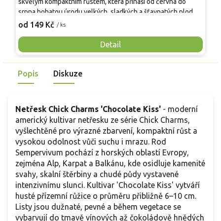
skvělým kompaktním růstem, která přináší od června do
A
srpna bohatou úrodu velkých, sladkých a šťavnatých plodů.
v
Pevné vzpřímené výhony tvoří elegantní habitus bez
j
od 149 Kč
o
/ ks
nutnosti opory, ideální pro nádoby, balkony i malé zahrady.
n
Mrazuvzdornost do −25 °C a spolehlivá vitalita z něj dělají
V
Detail
skvělou volbu pro každého pěstitele.
Popis
Diskuze
Netřesk Chick Charms 'Chocolate Kiss'
- moderní
americký kultivar netřesku ze série Chick Charms,
vyšlechtěné pro výrazné zbarvení, kompaktní růst a
vysokou odolnost vůči suchu i mrazu. Rod
Sempervivum pochází z horských oblastí Evropy,
zejména Alp, Karpat a Balkánu, kde osidluje kamenité
svahy, skalní štěrbiny a chudé půdy vystavené
intenzivnímu slunci. Kultivar 'Chocolate Kiss' vytváří
husté přízemní růžice o průměru přibližně 6–10 cm.
Listy jsou dužnaté, pevné a během vegetace se
vybarvují do tmavě vínových až čokoládově hnědých