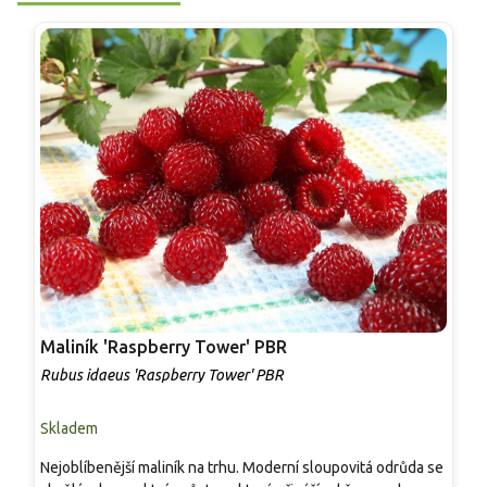
Maliník 'Raspberry Tower' PBR
P
'
Rubus idaeus 'Raspberry Tower' PBR
C
Skladem
S
Nejoblíbenější maliník na trhu. Moderní sloupovitá odrůda se
M