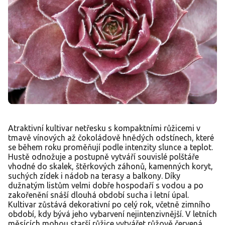
Atraktivní kultivar netřesku s kompaktními růžicemi v
tmavě vínových až čokoládově hnědých odstínech, které
se během roku proměňují podle intenzity slunce a teplot.
Hustě odnožuje a postupně vytváří souvislé polštáře
vhodné do skalek, štěrkových záhonů, kamenných koryt,
suchých zídek i nádob na terasy a balkony. Díky
dužnatým listům velmi dobře hospodaří s vodou a po
zakořenění snáší dlouhá období sucha i letní úpal.
Kultivar zůstává dekorativní po celý rok, včetně zimního
období, kdy bývá jeho vybarvení nejintenzivnější. V letních
měsících mohou starší růžice vytvářet růžově červená