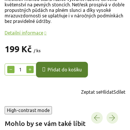
květenství na pevných stoncích. Netřesk prospívá v dobře
propustných půdách na plném slunci a díky vysoké
mrazuvzdornosti se uplatňuje i v náročných podmínkách
bez pravidelné údržby.
Detailní informace
199 Kč
/ ks
Měrná
cena:
−
+
Přidat do košíku
Zeptat se
Hlídat
Sdílet
High-contrast mode
Mohlo by se vám také líbit