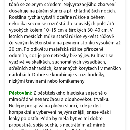
tónů se zeleným středem. Nejvýraznějšího zbarvení
dosahuje na plném slunci a při chladnějších nocích.
Rostlina rychle vytváří dceřiné růžice a během
několika sezon se rozrůstá do souvislých polštářů
vysokých kolem 10–15 cm a širokých 30–40 cm. V
letních měsících může starší růžice vykvést růžově
červeným květenstvím na pevném stonku vysokém až
20 cm. Po odkvětu mateřská růžice přirozeně
odumírá, což je pro netřesky běžný jev. Kultivar se
využívá ve skalkách, suchomilných výsadbách,
střešních zahradách, kamenných korytech i v menších
nádobách. Dobře se kombinuje s rozchodníky,
nízkými travinami nebo lomikameny.
Pěstování:
Z pěstitelského hlediska se jedná o
mimořádně nenáročnou a dlouhověkou trvalku.
Nejlépe prospívá na plném slunci, kde je růst
kompaktní a vybarvení nejvýraznější, snese však i
lehký polostín. Půda by měla být velmi dobře
propustná, spíše suchá, s neutrálním až mírně