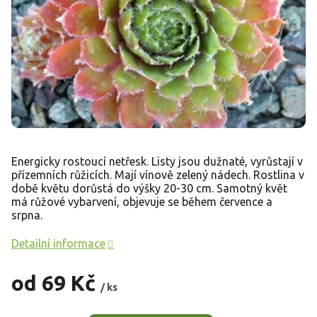
Energicky rostoucí netřesk. Listy jsou dužnaté, vyrůstají v
přízemních růžicích. Mají vínově zelený nádech. Rostlina v
době květu dorůstá do výšky 20-30 cm. Samotný květ
má růžové vybarvení, objevuje se během července a
srpna.
Detailní informace
od
69 Kč
/ ks
Měrná