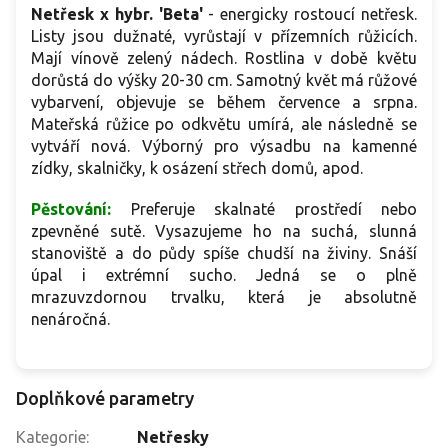
Netřesk x hybr. 'Beta'
- energicky rostoucí netřesk.
Listy jsou dužnaté, vyrůstají v přízemních růžicích.
Mají vínově zelený nádech. Rostlina v době květu
dorůstá do výšky 20-30 cm. Samotný květ má růžové
vybarvení, objevuje se během července a srpna.
Mateřská růžice po odkvětu umírá, ale následně se
vytváří nová. Výborný pro výsadbu na kamenné
zídky, skalničky, k osázení střech domů, apod.
Pěstování:
Preferuje skalnaté prostředí nebo
zpevněné sutě. Vysazujeme ho na suchá, slunná
stanoviště a do půdy spíše chudší na živiny. Snáší
úpal i extrémní sucho. Jedná se o plně
mrazuvzdornou trvalku, která je absolutně
nenáročná.
Doplňkové parametry
Kategorie
:
Netřesky