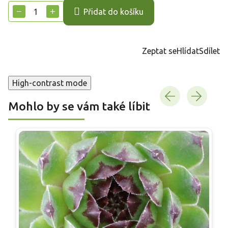
cena:
−
+
Přidat do košíku
Zeptat se
Hlídat
Sdílet
High-contrast mode
Mohlo by se vám také líbit