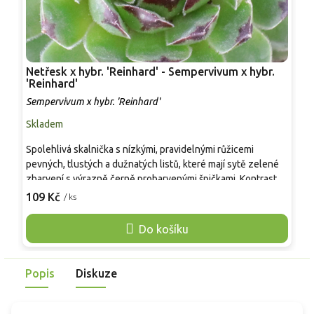
Netřesk x hybr. 'Reinhard' - Sempervivum x hybr.
N
'Reinhard'
h
Sempervivum x hybr. 'Reinhard'
S
Skladem
S
Spolehlivá skalnička s nízkými, pravidelnými růžicemi
N
pevných, tlustých a dužnatých listů, které mají sytě zelené
m
zbarvení s výrazně černě probarvenými špičkami. Kontrastní
v
vybarvení je nejvýraznější na plném slunci a zůstává čitelné
k
109 Kč
1
/ ks
po celý rok. Rostlina si udržuje kompaktní tvar, dobře snáší
v
sucho i chudší půdy a patří mezi dlouhověké a stabilní
d
Do košíku
trvalky. Vhodná je pro slunné skalky, suché zídky, štěrkové
V
záhony i pěstování v mělkých nádobách.
š
v
Popis
Diskuze