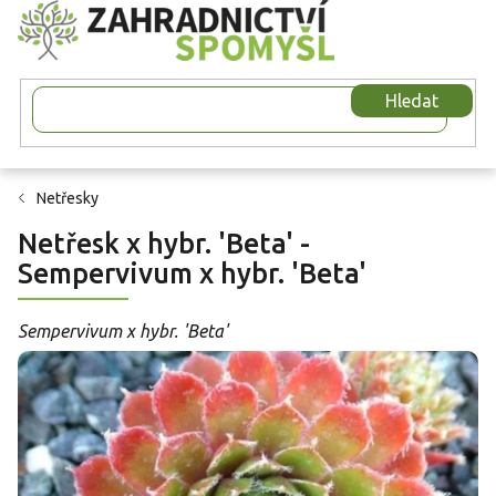
Přejít
na
obsah
Hledat
Netřesky
Netřesk x hybr. 'Beta' -
Sempervivum x hybr. 'Beta'
Sempervivum x hybr. 'Beta'