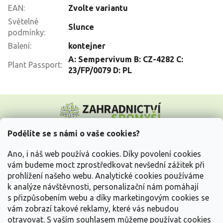
EAN
:
Zvolte variantu
Světelné
Slunce
podmínky
:
Balení
:
kontejner
A: Sempervivum B: CZ-4282 C:
Plant Passport
:
23/FP/0079 D: PL
Z
á
p
a
Podělíte se s námi o vaše cookies?
t
Vše o nákupu
í
Ano, i náš web používá cookies. Díky povolení cookies
vám budeme moct zprostředkovat nevšední zážitek při
prohlížení našeho webu. Analytické cookies používáme
Informace pro Vás
k analýze návštěvnosti, personalizační nám pomáhají
s přizpůsobením webu a díky marketingovým cookies se
Kontakujte nás
vám zobrazí takové reklamy, které vás nebudou
otravovat.
S vaším souhlasem můžeme používat cookies